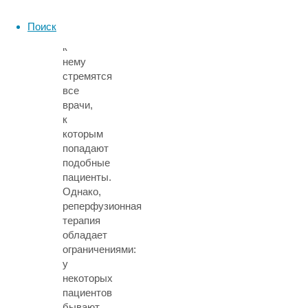
–
идеал,
Поиск
и
к
нему
стремятся
все
врачи,
к
которым
попадают
подобные
пациенты.
Однако,
реперфузионная
терапия
обладает
ограничениями:
у
некоторых
пациентов
бывают