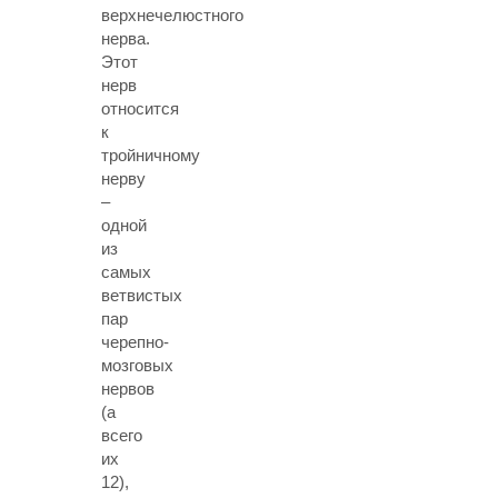
верхнечелюстного
нерва.
Этот
нерв
относится
к
тройничному
нерву
–
одной
из
самых
ветвистых
пар
черепно-
мозговых
нервов
(а
всего
их
12),