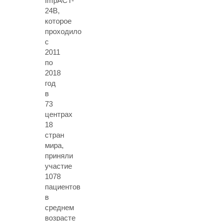
ImpACT-
24B,
которое
проходило
с
2011
по
2018
год
в
73
центрах
18
стран
мира,
приняли
участие
1078
пациентов
в
среднем
возрасте