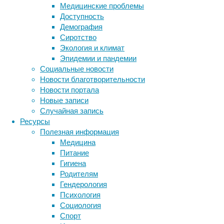
нейроны,
Медицинские проблемы
располагающиеся
Доступность
в
Демография
крыловидно-
Сиротство
небном
Экология и климат
узле
Эпидемии и пандемии
–
Социальные новости
части
Новости благотворительности
тройничного
Новости портала
нерва.
Новые записи
Случайная запись
Ресурсы
Полезная информация
Медицина
Питание
Гигиена
Родителям
Гендерология
В
Психология
исследовании,
Социология
опубликованном
Спорт