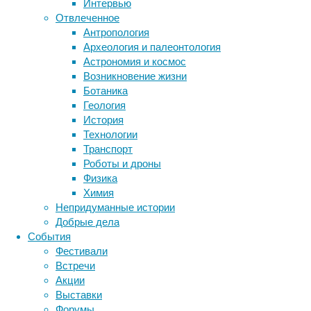
на
Интервью
днях
Отвлеченное
в
Антропология
Метки
журнале
Археология и палеонтология
биология
The
Астрономия и космос
бактерии
ДНК
Lancet
,
Возникновение жизни
биотехнология
вирусы
восприятие
они
Ботаника
животные
генетика
дети
диагностика
рассказали,
Геология
здоровье
знания
иммунитет
что
История
такой
Технологии
инфекции
инструменты и методы
подход
Транспорт
исследования
климат
когнитивистика
оказался
Роботы и дроны
возможным
медицина
Физика
метаболизм
лекарства
для
Химия
мозг
лучшего
Непридуманные истории
неврология
наука
восстановления
Добрые дела
нейробиология
нейроновости
после
События
нейрофизиология
общество
обучение
инсульта
Фестивали
питание
онкология
память
палеонтология
в
Встречи
психология
поведение
случае,
психиатрия
Акции
когда
Выставки
социология
социальные проблемы
сон
время
Форумы