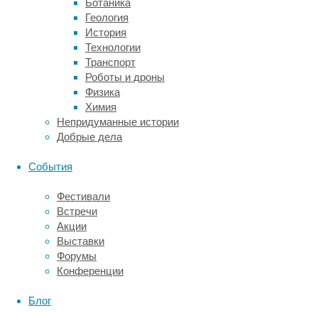
Ботаника
и
Геология
значительного
История
неврологического
Технологии
дефицита
Транспорт
в
Роботы и дроны
постинфарктном
Физика
периоде
Химия
не
Непридуманные истории
происходит
Добрые дела
–
нервные
События
клетки
успевают
Фестивали
выжить
Встречи
и
Акции
затем
Выставки
восстанавливают
Форумы
свою
Конференции
работу.
Блог
Это