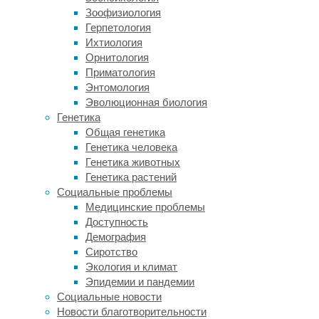
Зоофизиология
качества
Герпетология
жизни.
Ихтиология
На
Орнитология
сегодняшний
Приматология
день
Энтомология
существуют
Эволюционная биология
способы
Генетика
реперфузионной
Общая генетика
терапии
Генетика человека
(растворение
Генетика животных
или
Генетика растений
механическое
Социальные проблемы
удаление
Медицинские проблемы
тромба),
Доступность
которые
Демография
позволяют
Сиротство
устранять
Экология и климат
внезапное
Эпидемии и пандемии
перекрытие
Социальные новости
просвета
Новости благотворительности