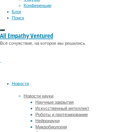
физиология
эволюция
экология
для
Конференции
эмоции
эпидемия
этология
«скорой»
Блог
терапии
Поиск
уже
упущено.
All Empathy Ventured
Среди
Всё сочувствие, на которое мы решились
всех
причин
смерти
почти
во
всех
Новости
странах
мира,
Новости науки
увы,
Научные закрытия
до
Искусственный интеллект
сих
Роботы и протезирование
пор
Нейронауки
лидируют
Микробиология
сердечно-