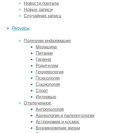
какого-
Новости портала
либо
Новые записи
сосуда
Случайная запись
–
причину
Ресурсы
ишемии,
которая
Полезная информация
становится
Медицина
для
Питание
участка
Гигиена
мозга
Родителям
того
Гендерология
или
Психология
иного
Социология
размера/
Спорт
локализации
Интервью
фатальной.
Отвлеченное
Кровоток
Антропология
при
Археология и палеонтология
этом
Астрономия и космос
быстро
Возникновение жизни
восстанавливается,