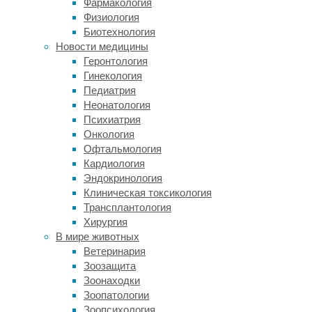
Фармакология
сосудистые
Физиология
заболевания.
Биотехнология
Инфаркты
Новости медицины
или
Геронтология
инсульты,
Гинекология
а
Педиатрия
также
Неонатология
их
Психиатрия
последствия
Онкология
или
Офтальмология
осложнения
Кардиология
уносят
Эндокринология
множество
Клиническая токсикология
жизней
Трансплантология
и
Хирургия
часто
В мире животных
становятся
Ветеринария
причинами
Зоозащита
инвалидизации
Зоонаходки
и
Зоопатологии
значительного
Зоопсихология
ухудшения