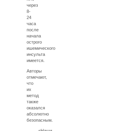
через
8-
24
часа
после
начала
острого
ишемического
инсульта
имеется.
Авторы
отмечают,
что
их
метод
также
оказался
абсолютно
безопасным.
«Наши