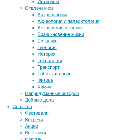
Интервью
образом
Отвлеченное
заполни
Антропология
том, ка
Археология и палеонтология
Ученые 
Астрономия и космос
самый р
Возникновение жизни
время к
Ботаника
активно
Геология
участни
История
это, по
Технологии
ниже, ч
Транспорт
опций.
Роботы и дроны
Физика
Химия
Че
Непридуманные истории
с
Добрые дела
События
Авторы 
Фестивали
участни
Встречи
и во вр
Акции
велосип
Выставки
рассказ
Форумы