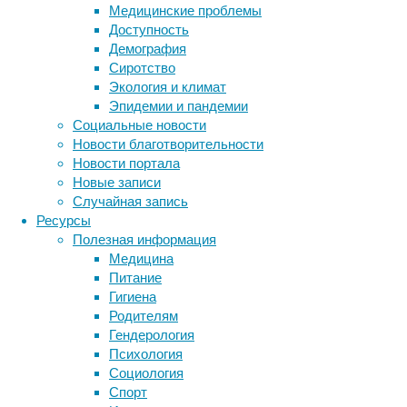
Медицинские проблемы
Schmidt
Доступность
исследо
Демография
в карто
Сиротство
сделать
Экология и климат
два: ро
Эпидемии и пандемии
участни
Социальные новости
который
Новости благотворительности
распред
Новости портала
получен
Новые записи
другой 
Случайная запись
центов,
Ресурсы
игры б
Полезная информация
участни
Медицина
Питание
Во врем
Гигиена
электро
Родителям
лобных 
Гендерология
когнити
Психология
велоси
Социология
праймин
Спорт
надет а