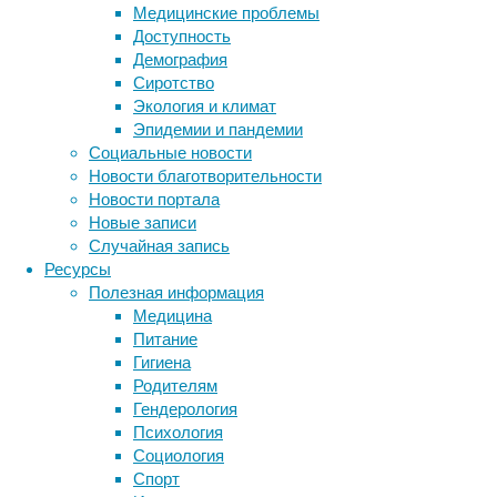
фМРТ,
Медицинские проблемы
по
Доступность
всей
Демография
видимости,
Сиротство
заглушались
Экология и климат
другими
Эпидемии и пандемии
близко
Социальные новости
расположенными
Новости благотворительности
популяциями.
Новости портала
Новые записи
Случайная запись
Ресурсы
Полезная информация
Медицина
Питание
Гигиена
Родителям
Скопления
Гендерология
нейронов
Психология
еды
Социология
обнаружены
Спорт
с