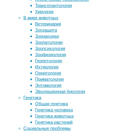
вентральном
Трансплантология
облученную планарию от смерти
зрительном
Хирургия
Ученые впервые вырастили
потоке
В мире животных
конечность в пробирке
есть
Ветеринария
Ученые замедлили созревание
нейроны,
Зоозащита
винограда, чтобы улучшить качество
реагирующие
Зоонаходки
вина
на
Зоопатологии
Созданы крошечные нанороботы,
изображения
Зоопсихология
способные перемещаться в жидкой
еды,
Зоофизиология
среде новым способом
выяснили
Герпетология
американские
Ихтиология
Следите за новостями
ученые.
Орнитология
Они
Приматология
распознали
Энтомология
нейронные
Эволюционная биология
сигналы,
Генетика
которые
Общая генетика
при
Генетика человека
стандартном
Генетика животных
анализе
Генетика растений
данных
Социальные проблемы