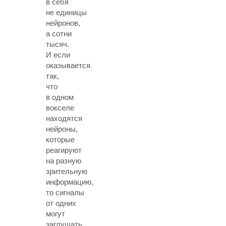
в себя
не единицы
нейронов,
а сотни
тысяч.
И если
оказывается
так,
что
в одном
вокселе
находятся
нейроны,
которые
реагируют
на разную
зрительную
информацию,
то сигналы
от одних
могут
заглушать