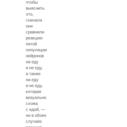
чтобы
выяснить
это,
сначала
они
сравнили
реакцию
пятой
популяции
нейронов
на еду
и не еду,
а также
на еду
и не еду,
которая
визуально
схожа
с едой, —
но в обоих
случаях