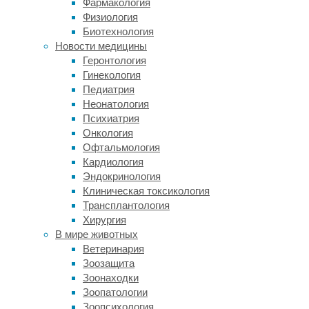
Фармакология
зрительной
Физиология
информации.
Биотехнология
Это
Новости медицины
система,
Геронтология
отвечающая
Гинекология
на вопрос
Педиатрия
«Что?»,
Неонатология
или
Психиатрия
вентральный
Онкология
зрительный
Офтальмология
поток
Кардиология
и система,
Эндокринология
отвечающая
Клиническая токсикология
на вопрос
Трансплантология
«Где?»,
Хирургия
или
В мире животных
дорсальный
Ветеринария
зрительный
Зоозащита
поток.
Зоонаходки
Первая
Зоопатологии
система
Зоопсихология