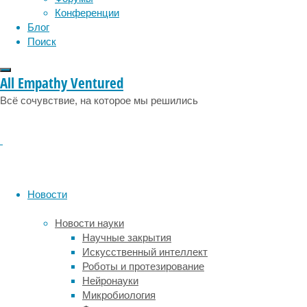
пиццу,
Конференции
но
Блог
сырые
Поиск
овощи
или
фрукты
All Empathy Ventured
также
Всё сочувствие, на которое мы решились
вызывают
их
ответ.
Статья
опубликована
в журнале
Current
Новости
Biology
.
Новости науки
В головном
Научные закрытия
мозге
Искусственный интеллект
существуют
Роботы и протезирование
две
Нейронауки
системы
Микробиология
обработки