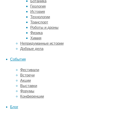
объектами,
Ботаника
при
Геология
этом
История
пока
Технологии
не были
Транспорт
обнаружены
Роботы и дроны
области,
Физика
которые
Химия
можно
Непридуманные истории
связать
Добрые дела
с распознаванием
других
События
категорий
объектов.
Фестивали
Встречи
Команда
Акции
исследователей
Выставки
во главе
Форумы
с Минакши
Конференции
Хосла
(Meenakshi
Блог
Khosla)