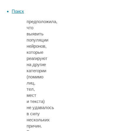
из Массачусетского
технологического
Поиск
института
предположила,
что
выявить
популяции
нейронов,
которые
реагируют
на другие
категории
(помимо
лиц,
тел,
мест
и текста)
не удавалось
в силу
нескольких
причин.