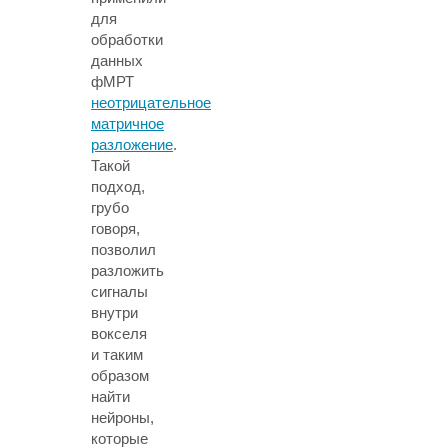
для
обработки
данных
фМРТ
неотрицательное
матричное
разложение
.
Такой
подход,
грубо
говоря,
позволил
разложить
сигналы
внутри
вокселя
и таким
образом
найти
нейроны,
которые