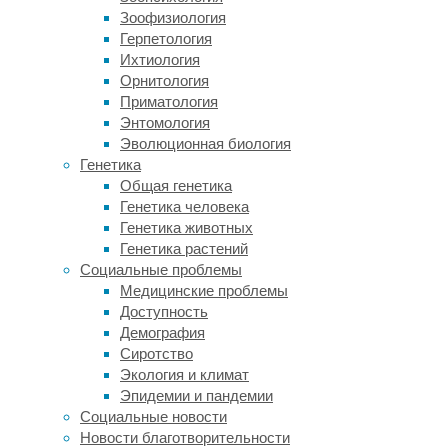
различает
Зоофизиология
конкретные
Герпетология
объекты,
Ихтиология
а вторая
Орнитология
занята
Приматология
обработкой
Энтомология
пространственной
Эволюционная биология
визуальной
Генетика
информации.
Общая генетика
Внутри
Генетика человека
системы
Генетика животных
«Что?»
Генетика растений
или
Социальные проблемы
вентрального
Медицинские проблемы
потока
Доступность
лежат
Демография
отдельные
Сиротство
области,
Экология и климат
каждая
Эпидемии и пандемии
из которых
Социальные новости
активируются
Новости благотворительности