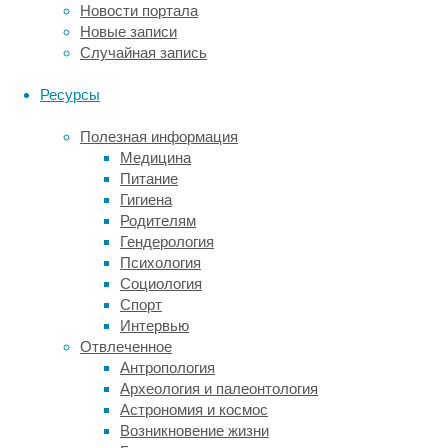
во время
Новости портала
того,
Новые записи
как
Случайная запись
человек
рассматривает
Ресурсы
одну
определенную
Полезная информация
категорию
Медицина
объектов —
Питание
лица
,
Гигиена
человеческое
Родителям
тело
,
Гендерология
места
Психология
или
Социология
текст
.
Спорт
Но окружающий
Интервью
нас
Отвлеченное
мир
Антропология
не исчерпывается
Археология и палеонтология
этими
Астрономия и космос
зрительными
Возникновение жизни