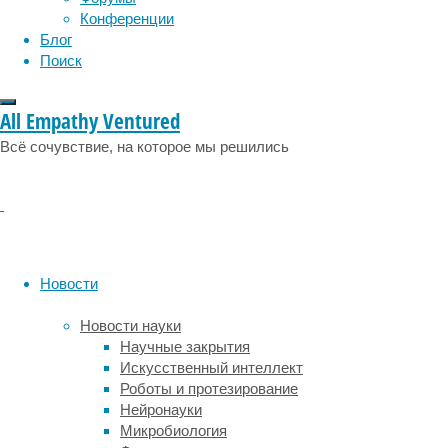
физиология
эволюция
экология
одни
Конференции
из
эмоции
эпидемия
этология
Блог
них
Поиск
срабатывают
только
при
All Empathy Ventured
сложении,
Всё сочувствие, на которое мы решились
а
другие
—
при
вычитании,
независимо
от
Новости
того,
устно
Новости науки
или
Научные закрытия
письменно
Искусственный интеллект
выполняется
Роботы и протезирование
задание.
Нейронауки
Об
Микробиология
этом