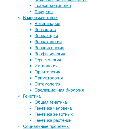
нейробиология
Трансплантология
Подкисление океана затруднит
Хирургия
рыбам доступ к ветвистым кораллам
Похоже,
В мире животных
Впервые генная терапия привела к
за
Ветеринария
остановке процесса старения
выполнение
Зоозащита
человека
арифметических
Зоонаходки
Наше сердце помогает нам любить
действий
Зоопатологии
себя
в
Зоопсихология
Генетическое влияние австралийцев
головном
Зоофизиология
на древних индейцев Южной
мозге
Герпетология
Америки оказалось сильнее, чем
отвечают
Ихтиология
предполагали
специальные
Орнитология
группы
Приматология
нейронов:
Следите за новостями
Энтомология
одни
Эволюционная биология
—
Генетика
для
Общая генетика
сложения,
Генетика человека
другие
Генетика животных
—
Генетика растений
для
Социальные проблемы
вычитания.