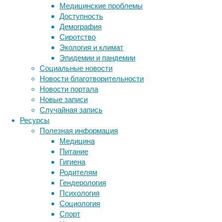
Медицинские проблемы
Доступность
Демография
Сиротство
Экология и климат
Эпидемии и пандемии
Социальные новости
Новости благотворительности
Сложить
Новости портала
два
Новые записи
и
Случайная запись
два
Ресурсы
сможет
Полезная информация
любой
Медицина
школьник,
Питание
но
Гигиена
вот
Родителям
как
Гендерология
именно
Психология
сложение
Социология
и
Спорт
другие