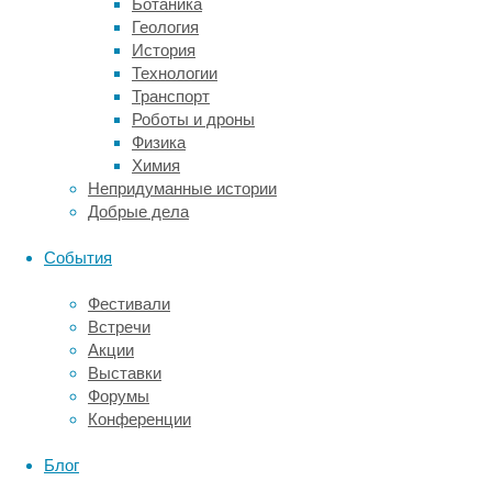
Ботаника
новой
Геология
работы
История
отобрали
Технологии
девять
Транспорт
добровольцев
Роботы и дроны
(пять
Физика
женщин
Химия
и
Непридуманные истории
четверо
Добрые дела
мужчин)
с
События
электродами,
размещенными
Фестивали
в
Встречи
височной
Акции
доле.
Выставки
Ученые
Форумы
просили
Конференции
их
выполнять
Блог
сложение