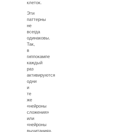
клеток.
Эти
паттерны
не
всегда
одинаковы.
Так,
в
гиппокампе
каждый
раз
активируются
одни
и
те
же
«нейроны
сложения»
или
«нейроны
вычитания».