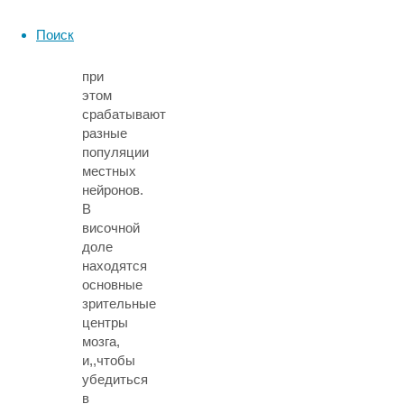
и
вычитание,
Поиск
обнаружив,
что
при
этом
срабатывают
разные
популяции
местных
нейронов.
В
височной
доле
находятся
основные
зрительные
центры
мозга,
и,,чтобы
убедиться
в