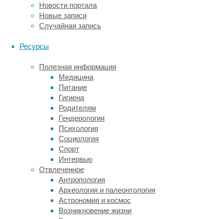
Новости портала
очаг,
Новые записи
из
Случайная запись
которого
у
Ресурсы
них
развиваются
Полезная информация
острые
Медицина
приступы.
Питание
Этими
Гигиена
электродами
Родителям
и
Гендерология
пользуются
Психология
ученые,
Социология
чтобы
Спорт
рассмотреть
Интервью
и
Отвлеченное
соседние
Антропология
области
Археология и палеонтология
мозга.
Астрономия и космос
Возникновение жизни
Для