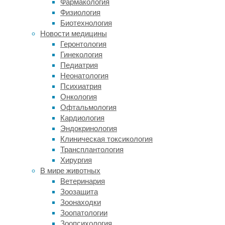
Фармакология
рассказывается
Физиология
в
Биотехнология
новой
Новости медицины
статье,
Геронтология
опубликованной
Гинекология
в
Педиатрия
журнале
Неонатология
Current
Психиатрия
Biology
.
Онкология
Офтальмология
Профессор
Кардиология
Флориан
Эндокринология
Морманн
Клиническая токсикология
(Florian
Трансплантология
Mormann)
Хирургия
и
В мире животных
его
Ветеринария
коллеги
Зоозащита
работали
Зоонаходки
с
Зоопатологии
больными
Зоопсихология