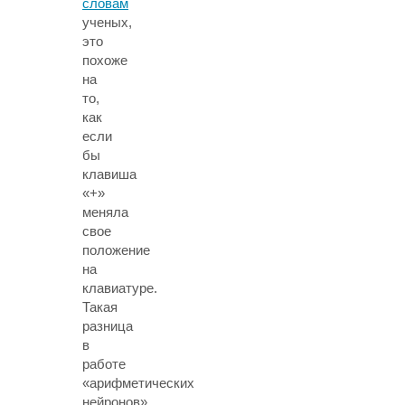
словам
ученых,
это
похоже
на
то,
как
если
бы
клавиша
«+»
меняла
свое
положение
на
клавиатуре.
Такая
разница
в
работе
«арифметических
нейронов»