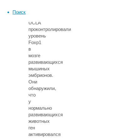
исследовании
ученые
Поиск
из
UCLA
проконтролировали
уровень
Foxp1
в
мозге
развивающихся
мышиных
эмбрионов.
Они
обнаружили,
что
у
нормально
развивающихся
животных
ген
активировался