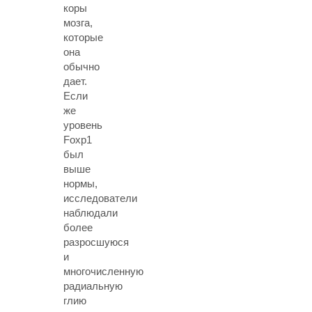
коры
мозга,
которые
она
обычно
дает.
Если
же
уровень
Foxp1
был
выше
нормы,
исследователи
наблюдали
более
разросшуюся
и
многочисленную
радиальную
глию