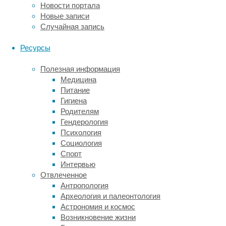
других
Новости портала
генов,
Новые записи
связанных
Случайная запись
с
развитием
Ресурсы
клеток
крови,
Полезная информация
легких,
Медицина
сердца,
Питание
головного
Гигиена
и
Родителям
спинного
Гендерология
мозга.
Психология
Чтобы
Социология
изучить,
Спорт
как
Интервью
мутации
Отвлеченное
в
Антропология
Foxp1
Археология и палеонтология
могут
Астрономия и космос
приводить
Возникновение жизни