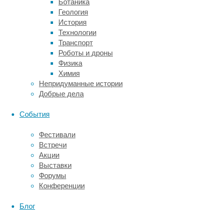
к
Ботаника
РАС,
Геология
исследователи
История
обычно
Технологии
анализировали
Транспорт
его
Роботы и дроны
роль
Физика
в
Химия
нейронах
Непридуманные истории
мозга,
Добрые дела
однако,
не
События
обращали
особого
Фестивали
внимания
Встречи
на
Акции
молодые
Выставки
клетки-
Форумы
предшественники.
Конференции
В
Блог
новом