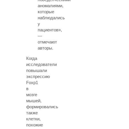
аномалиями,
которые
наблюдались
у
пациентов»,
—
отмечают
авторы.
Когда
исследователи
повышали
экспрессию
Foxp1
в
мозге
мышей,
формировались
также
клетки,
похожие