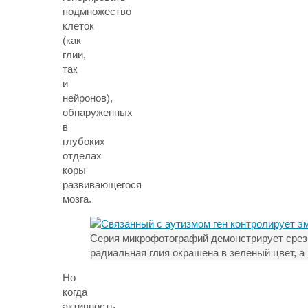
подмножество
клеток
(как
глии,
так
и
нейронов),
обнаруженных
в
глубоких
отделах
коры
развивающегося
мозга.
Серия микрофотографий демонстрирует срезы 
радиальная глия окрашена в зеленый цвет, 
Но
когда
активность