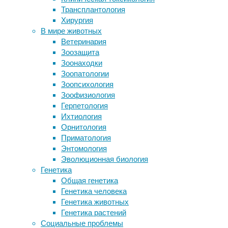
генетика
,
Трансплантология
Ученые предполагают, что
мозг
,
Хирургия
столкновение кометы с Европой
нейроновости
,
В мире животных
может привести к зарождению жизни
нейрофизиология
Ветеринария
Пять причин, почему люди
Зоозащита
употребляют наркотики
Исследование,
Зоонаходки
Обмани меня, если сможешь. Что мы
проведенное
Зоопатологии
знаем о плацебо и его эффектах
в
Зоопсихология
Панцирные щуки оказались
Калифорнийском
Зоофизиология
настоящими живыми ископаемыми
университете
Герпетология
в
Ихтиология
Следите за новостями
Лос-
Орнитология
Анджелесе
Приматология
(UCLA),
Энтомология
выявило
Эволюционная биология
новую
Генетика
роль
Общая генетика
гена,
Генетика человека
который
Генетика животных
связан
Генетика растений
с
Социальные проблемы