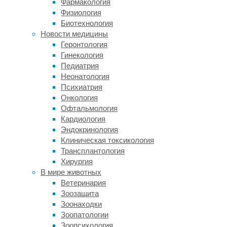
Фармакология
транскрипционных
Физиология
факторов.
Биотехнология
Они
Новости медицины
регулируют
Геронтология
тканеспецифическую
Гинекология
клеточную
Педиатрия
транскрипцию
Неонатология
генов
Психиатрия
как
Онкология
в
Офтальмология
период
Кардиология
развития,
Эндокринология
так
Клиническая токсикология
и
Трансплантология
во
Хирургия
взрослом
В мире животных
возрасте.
Ветеринария
Мутации
Зоозащита
в
Зоонаходки
гене
Зоопатологии
Foxp1
Зоопсихология