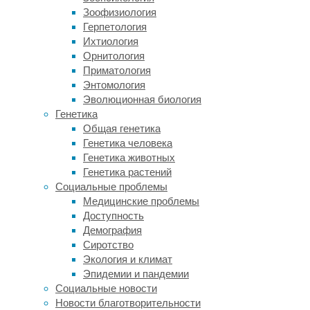
впервые
Зоофизиология
нашлись
Герпетология
у
Ихтиология
пациентов
Орнитология
с
Приматология
РАС
Энтомология
и
Эволюционная биология
нарушениями
Генетика
речи
Общая генетика
более
Генетика человека
десяти
Генетика животных
лет
Генетика растений
назад.
Социальные проблемы
Во
Медицинские проблемы
время
Доступность
эмбрионального
Демография
развития
Сиротство
он
Экология и климат
контролирует
Эпидемии и пандемии
активность
Социальные новости
многих
Новости благотворительности