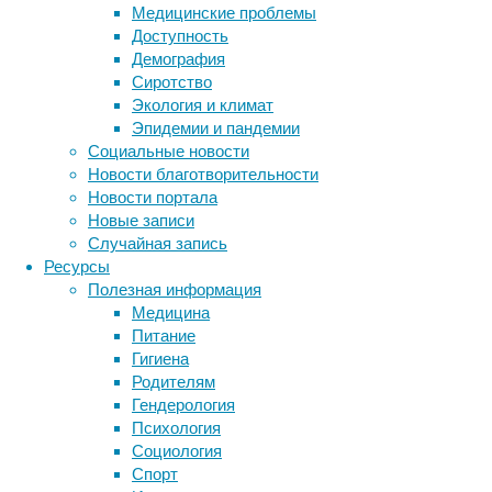
расстройствами
Медицинские проблемы
аутистического
Доступность
спектра
Демография
(РАС),
Сиротство
умственной
Экология и климат
отсталостью
Эпидемии и пандемии
и
Социальные новости
нарушениями
Новости благотворительности
речи.
Новости портала
Новые записи
Случайная запись
Ресурсы
Полезная информация
Медицина
Питание
Гигиена
Ранее
Родителям
уже
Гендерология
выяснили,
Психология
что
Социология
ген
Спорт
Foxp1