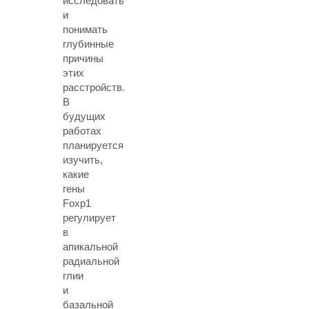
исследовать
и
понимать
глубинные
причины
этих
расстройств.
В
будущих
работах
планируется
изучить,
какие
гены
Foxp1
регулирует
в
апикальной
радиальной
глии
и
базальной