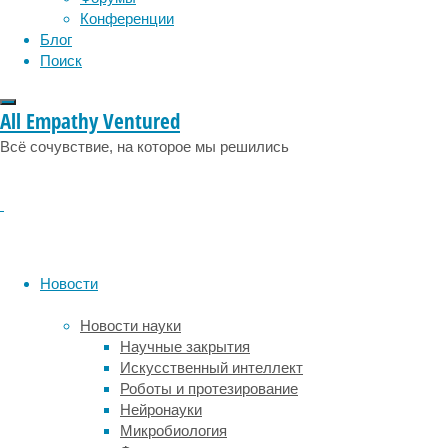
Конференции
также
Блог
важен
Поиск
для
работы
стволовых
All Empathy Ventured
клеток
Всё сочувствие, на которое мы решились
мозга
–
предшественников
нейронов
и
глии.
Новости
Этот
ген
Новости науки
принадлежит
Научные закрытия
к
Искусственный интеллект
подсемейству
Роботы и протезирование
Р
Нейронауки
FOX-
Микробиология
семейства