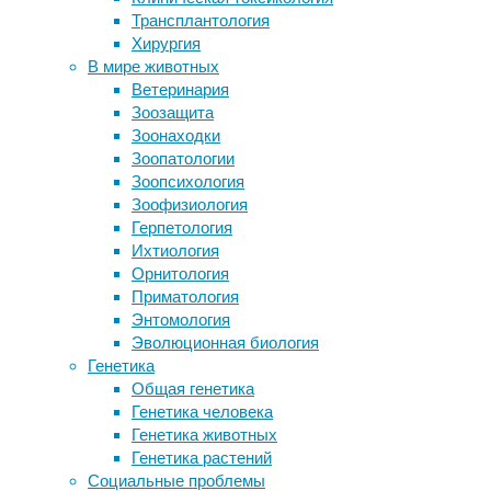
Сейчас 
Трансплантология
иммунотерапии
антиокс
Хирургия
Ученые объяснили, почему суслики
важные 
В мире животных
в спячке игнорируют жажду
пищевар
Ветеринария
Агрессия и секс неразрывно связаны
аминоки
Зоозащита
в мужском мозге
Кроме п
Зоонаходки
В Японии обнаружили «осу-
эффект
Зоопатологии
годзиллу», способную плавать под
которое
Зоопсихология
водой
эффект.
Зоофизиология
Может ли генная инженерия спасти
крыс от
Герпетология
исчезающие леса?
двигат
Ихтиология
которые
Орнитология
ферулов
Приматология
эффект 
Энтомология
патоген
Эволюционная биология
семенах
Генетика
(основн
Общая генетика
Генетика человека
В новом
Генетика животных
различн
Генетика растений
кислоту
Социальные проблемы