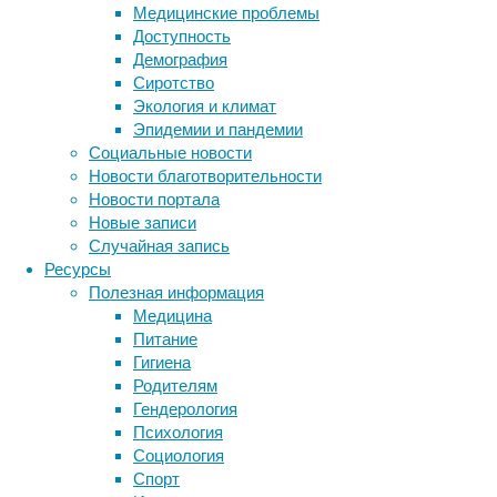
прозрач
Медицинские проблемы
мышцы 
Доступность
болезнь
Демография
семян ч
Сиротство
Экология и климат
В резул
Эпидемии и пандемии
червей 
Социальные новости
веществ
Новости благотворительности
клеток)
Новости портала
агрегат
Новые записи
токсичн
Случайная запись
Гентинг
Ресурсы
тела ув
Полезная информация
получал
Медицина
Питание
Авторы 
Гигиена
антиокс
Родителям
белком 
Гендерология
открыти
Психология
пациент
Социология
безопа
Спорт