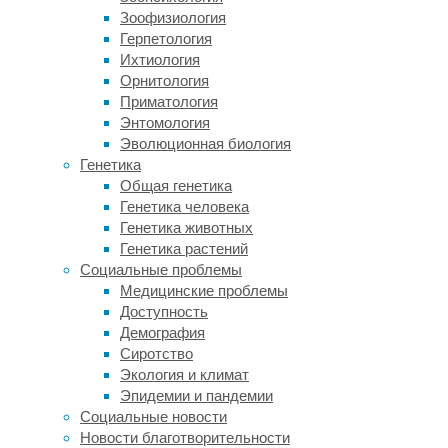
Исследователи
Зоофизиология
из
Герпетология
Шанхайского
Ихтиология
университета
Орнитология
науки
Приматология
и
Энтомология
техники
Эволюционная биология
(Китай),
Генетика
Хэнаньского
Общая генетика
технологического
Генетика человека
университета
Генетика животных
(Китай),
Генетика растений
Китайской
Социальные проблемы
академии
Медицинские проблемы
наук,
Доступность
Университета
Демография
Сан-
Сиротство
Паулу
Экология и климат
(Бразилия)
Эпидемии и пандемии
и
Социальные новости
Южного
Новости благотворительности