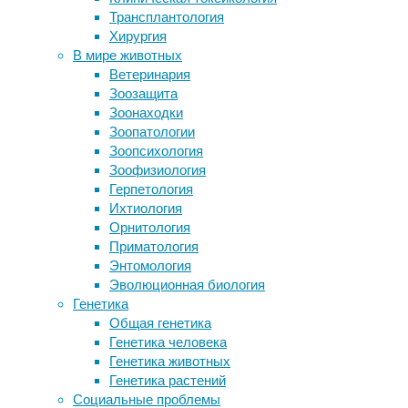
нейробиология
,
Трансплантология
Учёные научились регенерировать
питание
Хирургия
повреждённые ткани зубов
В мире животных
Кесарево сечение не лишило
Поскольку
Ветеринария
младенцев материнских бактерий
большое
Зоозащита
Вспышку хантавируса на круизном
количество
Зоонаходки
лайнере вызвал штамм,
сахара
Зоопатологии
передающийся от человека к
в
Зоопсихология
человеку
рационе
Зоофизиология
Как нам обустроить климат Земли.
связано
Герпетология
Часть 1. Антропогенные
с
Ихтиология
недоразумения
рисками
Орнитология
для
Приматология
здоровья,
Следите за новостями
Энтомология
многие
Эволюционная биология
люди
Генетика
переходят
Общая генетика
на
Генетика человека
подсластители.
Генетика животных
Исследователи
Генетика растений
из
Социальные проблемы
Китая