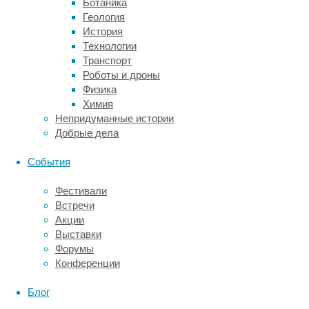
Ботаника
одноименного
Геология
растения.
История
Соответствующую
Технологии
научную
Транспорт
статью
Роботы и дроны
опубликовал
Физика
журнал
Химия
Neuroscience
Непридуманные истории
Research
.
Добрые дела
В
События
эксперименте
участвовали
Фестивали
150
Встречи
восьминедельных
Акции
мышей,
Выставки
которых
Форумы
разделили
Конференции
на
шесть
Блог
групп