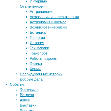
Интервью
что
Отвлеченное
сладкое
Антропология
Метки
может
Археология и палеонтология
негативно
биология
Астрономия и космос
бактерии
ДНК
сказываться
Возникновение жизни
биотехнология
вирусы
восприятие
как
Ботаника
животные
генетика
дети
на
диагностика
Геология
здоровье
здоровье
знания
иммунитет
История
человека,
Технологии
инфекции
инструменты и методы
так
Транспорт
исследования
и
климат
когнитивистика
Роботы и дроны
на
медицина
Физика
том,
метаболизм
лекарства
Химия
как
мозг
Непридуманные истории
неврология
наука
его
Добрые дела
нейробиология
нейроновости
воспринимают
События
нейрофизиология
окружающие.
общество
обучение
Фестивали
По
питание
онкология
память
палеонтология
Встречи
данным
психология
поведение
психиатрия
Акции
научных
Выставки
социология
социальные проблемы
сон
работ,
Форумы