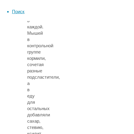
по
25
Поиск
грызунов
в
каждой.
Мышей
в
контрольной
группе
кормили,
сочетая
разные
подсластители,
а
в
еду
для
остальных
добавляли
сахар,
стевию,
ксилит,