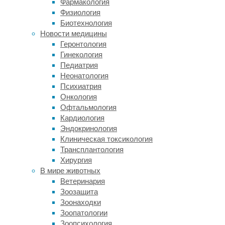
Фармакология
глазах
Физиология
представителей
Биотехнология
противоположного
Новости медицины
пола.
Геронтология
Сахарозаменители,
Гинекология
хоть
Педиатрия
и
Неонатология
тоже
Психиатрия
могут
Онкология
принести
Офтальмология
вред
Кардиология
при
Эндокринология
чрезмерном
Клиническая токсикология
употреблении,
Трансплантология
менее
Хирургия
калорийны
В мире животных
и
Ветеринария
более
Зоозащита
безопасны
Зоонаходки
для
Зоопатологии
здоровья.
Зоопсихология