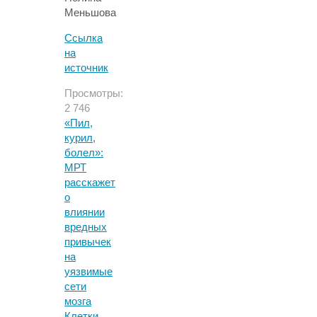
Меньшова
Ссылка
на
источник
Просмотры:
2 746
«Пил,
курил,
болел»:
МРТ
расскажет
о
влиянии
вредных
привычек
на
уязвимые
сети
мозга
Клетки