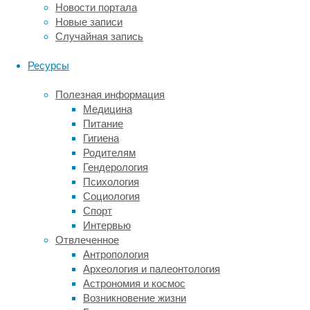
медицинского
Новости портала
университета
Новые записи
Гуанчжоу
Случайная запись
(Китай)
сравнили,
Ресурсы
как
на
Полезная информация
разные
Медицина
сахарозаменители
Питание
реагирует
Гигиена
мозг
Родителям
мышей.
Гендерология
Наиболее
Психология
«совместимым»
Социология
с
Спорт
ним
Интервью
оказался
Отвлеченное
подсластитель
Антропология
стевия,
Археология и палеонтология
который
Астрономия и космос
получают
Возникновение жизни
из