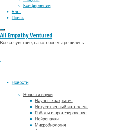
физиология
эволюция
экология
быстрые
Конференции
эмоции
эпидемия
углеводы
этология
Блог
в
Поиск
большом
количестве
All Empathy Ventured
становились
причиной
Всё сочувствие, на которое мы решились
серьезных
физических
и
психических
заболеваний,
а
Новости
сладкое
на
Новости науки
завтрак
Научные закрытия
сделало
Искусственный интеллект
людей
Роботы и протезирование
менее
Нейронауки
привлекательными
Микробиология
в