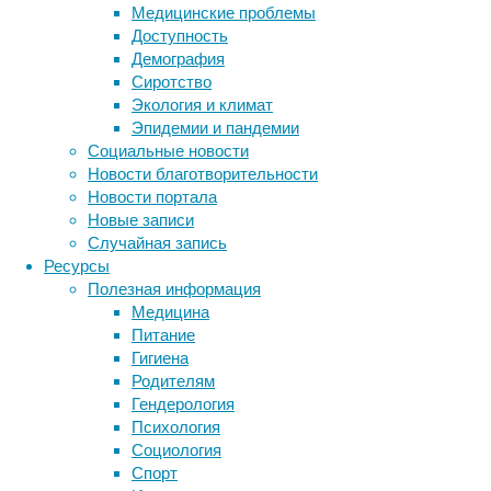
Медицинские проблемы
и
Доступность
Бразилии
Демография
сравнили
Сиротство
реакцию
Экология и климат
мозга
Эпидемии и пандемии
на
Социальные новости
сахарозаменители
Новости благотворительности
и
Новости портала
выделили
Новые записи
наиболее
Случайная запись
«совместимый»
Ресурсы
с
Полезная информация
ним.
Медицина
Питание
Гигиена
Родителям
Гендерология
Психология
Предыдущие
Социология
исследования
Спорт
показали,