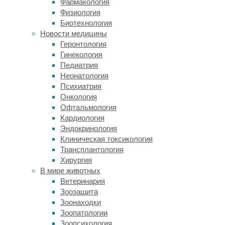
Фармакология
лет,
Физиология
а
Биотехнология
алгоритм
Новости медицины
по
Геронтология
снимкам
Гинекология
МРТ
Педиатрия
определяет
Неонатология
его
Психиатрия
мозг
Онкология
как
Офтальмология
мозг
Кардиология
55-
Эндокринология
летнего,
Клиническая токсикология
то
Трансплантология
BAG
Хирургия
составляет
В мире животных
+5
Ветеринария
лет.
Зоозащита
Этот
Зоонаходки
разрыв
Зоопатологии
и
Зоопсихология