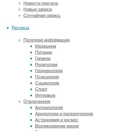
британского
Новости портала
биобанка.
Новые записи
Алгоритм
Случайная запись
анализировал
1.079
Ресурсы
различных
измеримых
Полезная информация
параметров
Медицина
мозга
Питание
—
Гигиена
от
Родителям
толщины
Гендерология
коры
Психология
до
Социология
объема
Спорт
подкорковых
Интервью
структур.
Отвлеченное
Итоговая
Антропология
модель
Археология и палеонтология
оказалась
Астрономия и космос
чрезвычайно
Возникновение жизни