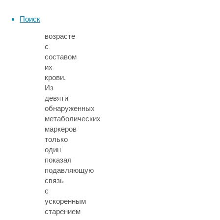
полученный
разрыв
Поиск
в
возрасте
с
составом
их
крови.
Из
девяти
обнаруженных
метаболических
маркеров
только
один
показал
подавляющую
связь
с
ускоренным
старением