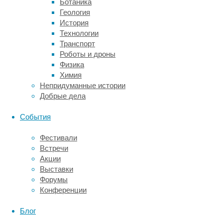
точной:
Ботаника
её
Геология
ошибка
История
в
Технологии
предсказании
Транспорт
возраста
Роботы и дроны
составила
Физика
всего
Химия
±3,26
Непридуманные истории
года.
Добрые дела
Затем
События
исследователи
применили
Фестивали
эту
Встречи
модель
Акции
к
Выставки
данным
Форумы
37.458
Конференции
человек
и
Блог
сопоставили