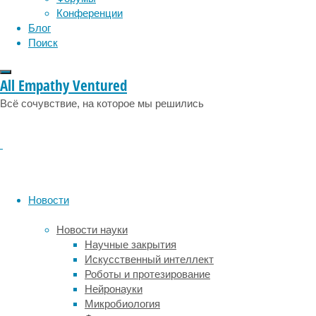
основе
Конференции
исследования
Блог
лежало
Поиск
понятие
«разрыв
All Empathy Ventured
между
возрастом
Всё сочувствие, на которое мы решились
мозга
и
человека»
(Brain
Age
Gap,
Новости
BAG).
Если
Новости науки
у
Научные закрытия
человека
Искусственный интеллект
паспортный
Роботы и протезирование
возраст
Нейронауки
—
Микробиология
50