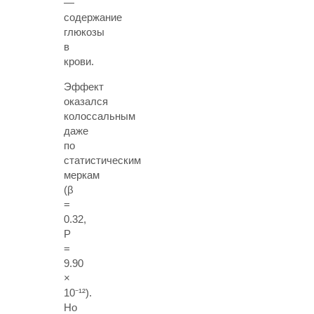
—
содержание
глюкозы
в
крови.
Эффект
оказался
колоссальным
даже
по
статистическим
меркам
(β
=
0.32,
P
=
9.90
×
10⁻¹²).
Но