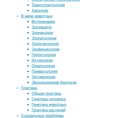
Трансплантология
медицина
,
Можно ли быть толстым и
Хирургия
метаболизм
,
здоровым?
В мире животных
нейробиология
,
«Генетическая память» эпителия
Ветеринария
нейроновости
повышает риск новых воспалений
Зоозащита
Ученые нашли способ
Группа
Зоонаходки
прогнозировать аутизм
исследователей
Зоопатологии
Электростимуляция ускорит
из
Зоопсихология
обучение снайперов
Цзилиньского
Зоофизиология
университета
Герпетология
Следите за новостями
и
Ихтиология
Китайского
Орнитология
медицинского
Приматология
университета
Энтомология
впервые
Эволюционная биология
с
Генетика
помощью
Общая генетика
искусственного
Генетика человека
интеллекта
Генетика животных
и
Генетика растений
генетического
Социальные проблемы