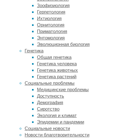
является
Зоофизиология
ключевым
Герпетология
индикатором
Ихтиология
ускоренного
Орнитология
старения.
Приматология
Чтобы
Энтомология
вычислить
Эволюционная биология
BAG,
Генетика
ученые
Общая генетика
обучили
Генетика человека
модель
Генетика животных
машинного
Генетика растений
обучения
Социальные проблемы
(метод
Медицинские проблемы
LASSO)
Доступность
на
Демография
данных
Сиротство
4.333
Экология и климат
здоровых
Эпидемии и пандемии
добровольцев
Социальные новости
из
Новости благотворительности