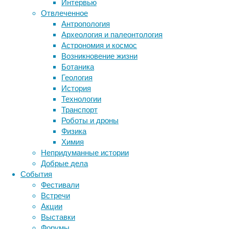
Интервью
биология
Отвлеченное
бактерии
ДНК
Антропология
биотехнология
вирусы
восприятие
Археология и палеонтология
Результаты
животные
генетика
дети
диагностика
Астрономия и космос
работы,
здоровье
знания
иммунитет
Возникновение жизни
опубликованные
Ботаника
инфекции
инструменты и методы
в
Геология
журнале
исследования
климат
когнитивистика
История
Molecular
медицина
Технологии
Psychiatry
,
метаболизм
лекарства
Транспорт
открывают
мозг
Роботы и дроны
неврология
новые
наука
Физика
нейробиология
возможности
нейроновости
Химия
для
нейрофизиология
общество
обучение
Непридуманные истории
ранней
питание
онкология
память
палеонтология
Добрые дела
профилактики
психология
поведение
психиатрия
События
деменции
Фестивали
социология
и
социальные проблемы
сон
Встречи
физиология
болезни
эволюция
экология
Акции
Паркинсона.
эмоции
эпидемия
этология
Выставки
В
Форумы