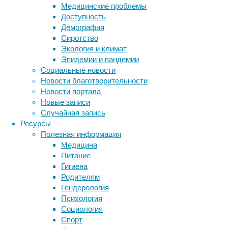
анализа
Медицинские проблемы
доказала,
Доступность
что
Демография
повышенный
Сиротство
уровень
Экология и климат
глюкозы
Эпидемии и пандемии
в
Социальные новости
крови
Новости благотворительности
не
Новости портала
просто
Новые записи
коррелирует
Случайная запись
со
Ресурсы
старением
Полезная информация
мозга,
Медицина
а
Питание
напрямую
Гигиена
ускоряет
Родителям
его.
Гендерология
Психология
Социология
Спорт
Метки