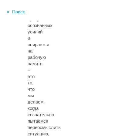
Второй
Поиск
механизм
требует
осознанных
усилий
и
опирается
на
рабочую
память
–
это
то,
что
мы
делаем,
когда
сознательно
пытаемся
переосмыслить
ситуацию,