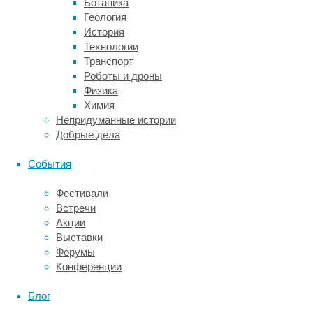
Ботаника
предвещает
Геология
опасности,
История
человек
Технологии
перестает
Транспорт
бояться.
Роботы и дроны
За
Физика
этот
Химия
механизм
Непридуманные истории
отвечают
Добрые дела
области
мозга
События
под
названием
Фестивали
вентральная
Встречи
передняя
Акции
поясная
Выставки
кора
Форумы
и
Конференции
вентромедиальная
префронтальная
Блог
кора.