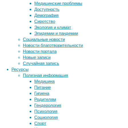
Медицинские проблемы
тревога,
Доступность
депрессия,
Демография
апатия
Сиротство
и
Экология и климат
раздражительность.
Эпидемии и пандемии
Социальные новости
Новости благотворительности
Новости портала
Новые записи
Случайная запись
Ресурсы
Исследователи
Полезная информация
выявили
Медицина
механизм,
Питание
связывающий
Гигиена
накопление
Родителям
патологических
Гендерология
белков
Психология
в
Социология
определенной
Спорт
Метки
зоне