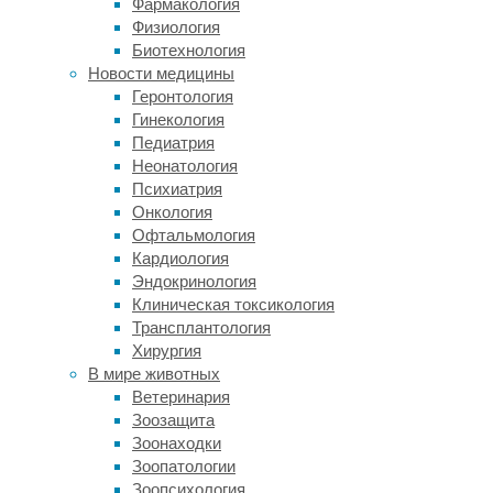
Фармакология
то,
Физиология
как
Биотехнология
именно
Новости медицины
эти
Геронтология
симптомы
Гинекология
развиваются
Педиатрия
во
Неонатология
времени.
Психиатрия
В
Онкология
новом
Офтальмология
исследовании
Кардиология
авторы
Эндокринология
предложили
Клиническая токсикология
модель,
Трансплантология
раскрывающую
Хирургия
этот
В мире животных
процесс.
Ветеринария
Оказалось,
Зоозащита
что
Зоонаходки
при
Зоопатологии
болезни
Зоопсихология