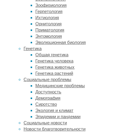
Альцгеймера
Зоофизиология
происходит
Герпетология
нарушение
Ихтиология
способности
Орнитология
управлять
Приматология
своими
Энтомология
чувствами.
Эволюционная биология
Генетика
В
Общая генетика
здоровом
Генетика человека
мозге
Генетика животных
существует
Генетика растений
два
Социальные проблемы
механизма
Медицинские проблемы
регуляции
Доступность
эмоций.
Демография
Если
Сиротство
негативное
Экология и климат
переживание
Эпидемии и пандемии
больше
Социальные новости
не
Новости благотворительности
повторяется,