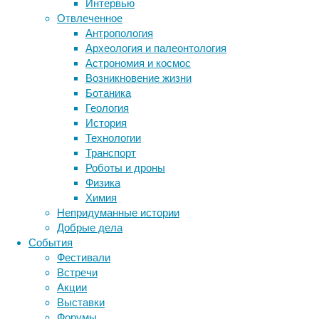
Интервью
мозга
биология
Отвлеченное
бактерии
ДНК
с
Антропология
биотехнология
вирусы
восприятие
нарушением
Археология и палеонтология
животные
генетика
дети
способности
диагностика
Астрономия и космос
управлять
здоровье
знания
иммунитет
Возникновение жизни
эмоциями.
Ботаника
инфекции
инструменты и методы
Геология
исследования
В
климат
когнитивистика
История
литературе
медицина
Технологии
фигурирует
метаболизм
лекарства
Транспорт
мнение,
мозг
Роботы и дроны
неврология
наука
что
Физика
нейробиология
нейроновости
тревога,
Химия
депрессия,
нейрофизиология
общество
обучение
Непридуманные истории
апатия
питание
онкология
память
палеонтология
Добрые дела
и
психология
поведение
психиатрия
События
раздражительность
Фестивали
социология
социальные проблемы
сон
при
Встречи
физиология
эволюция
экология
болезни
Акции
Альцгеймера
эмоции
эпидемия
этология
Выставки
возникают
Форумы