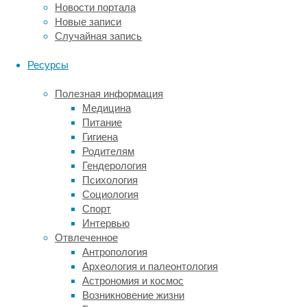
Новости портала
наша
Новые записи
реакция
Случайная запись
на
связанные
Ресурсы
с
ним
Полезная информация
стимулы
Медицина
постепенно
Питание
ослабевает.
Гигиена
Простейший
Родителям
пример
Гендерология
–
Психология
это
Социология
угасание
Спорт
страха.
Интервью
Если
Отвлеченное
какая-
Антропология
то
Археология и палеонтология
ситуация
Астрономия и космос
больше
Возникновение жизни
не