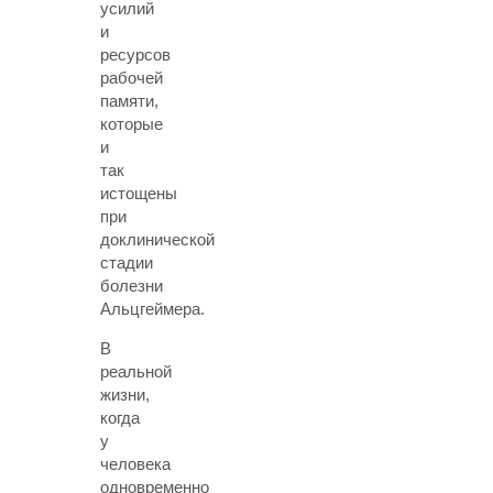
усилий
и
ресурсов
рабочей
памяти,
которые
и
так
истощены
при
доклинической
стадии
болезни
Альцгеймера.
В
реальной
жизни,
когда
у
человека
одновременно