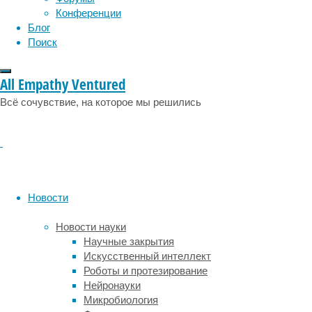
в
Конференции
результате
Блог
общих
Поиск
когнитивных
изменений.
Однако
All Empathy Ventured
раньше
Всё сочувствие, на которое мы решились
исследования
сосредотачивались
на
поиске
связей
между
конкретными
Новости
симптомами
и
Новости науки
изменениями
Научные закрытия
в
Искусственный интеллект
мозге,
Роботы и протезирование
а
Нейронауки
не
Микробиология
объясняли