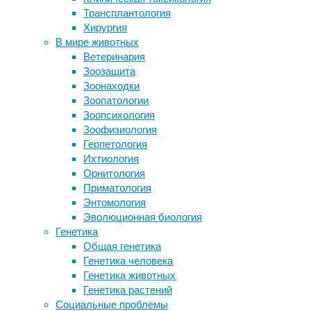
когнитивистика
,
Трансплантология
кофеином смертельно опасна
нейробиология
,
Хирургия
Медики выявили шесть типов
нейроновости
,
В мире животных
депрессии
эмоции
Ветеринария
Свиная ГМ-почка проработала в
Зоозащита
человеческом организме два месяца
В
Зоонаходки
Как рассчитать свою зарплату. Как в
исследовании,
Зоопатологии
этом помогут курсы 1с зарплата и
опубликованном
Зоопсихология
кадры
в
Зоофизиология
Neuron
,
Герпетология
представили
Следите за новостями
Ихтиология
объяснение
Орнитология
того,
Приматология
почему
Энтомология
у
Эволюционная биология
людей
Генетика
на
Общая генетика
ранних
Генетика человека
стадиях
Генетика животных
болезни
Генетика растений
Альцгеймера
Социальные проблемы
возникают