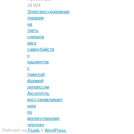
18 024
Электросудорожная
терапия
на
треть
снизила
риск
самоубийств
у
пациентов
с
тяжелой
формой
депрессии
Аксолотль
восстанавливает
ноги
по
молекулярному
чертежу
Работает на
Fluida
&
WordPress.