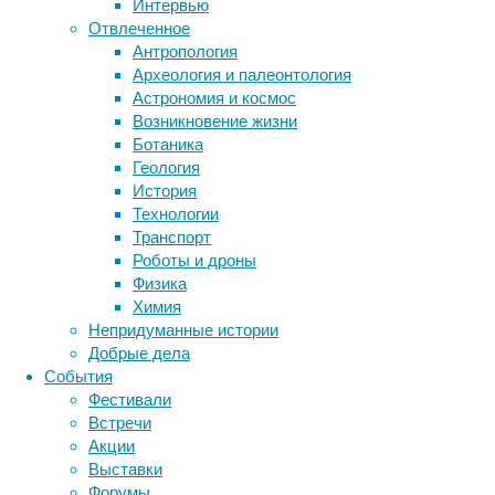
Интервью
Метки
у
Отвлеченное
33
биология
Антропология
бактерии
ДНК
пациентов
Археология и палеонтология
биотехнология
вирусы
восприятие
с
Астрономия и космос
животные
генетика
инсультом
дети
диагностика
Возникновение жизни
и
здоровье
знания
иммунитет
Ботаника
35
Геология
инфекции
инструменты и методы
здоровых
История
исследования
людей.
климат
когнитивистика
Технологии
медицина
Транспорт
Основное
метаболизм
лекарства
Роботы и дроны
внимание
мозг
Физика
неврология
наука
исследователи
Химия
нейробиология
нейроновости
сосредоточили
Непридуманные истории
на
нейрофизиология
общество
обучение
Добрые дела
вентральной
питание
онкология
память
палеонтология
События
затылочно-
психология
поведение
психиатрия
Фестивали
височной
Встречи
социология
социальные проблемы
коре
сон
Акции
физиология
(VOTC)
эволюция
экология
Выставки
–
эмоции
эпидемия
этология
Форумы