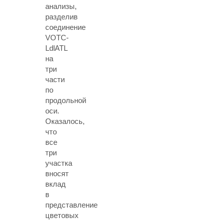
анализы,
разделив
соединение
VOTC-
LdlATL
на
три
части
по
продольной
оси.
Оказалось,
что
все
три
участка
вносят
вклад
в
представление
цветовых