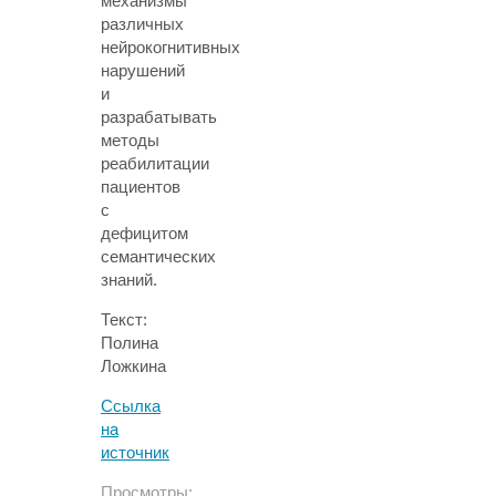
механизмы
различных
нейрокогнитивных
нарушений
и
разрабатывать
методы
реабилитации
пациентов
с
дефицитом
семантических
знаний.
Текст:
Полина
Ложкина
Ссылка
на
источник
Просмотры: