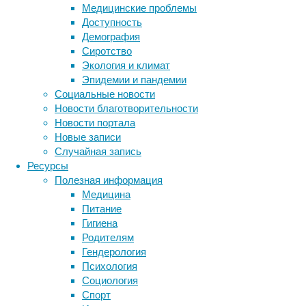
Медицинские проблемы
Доступность
Демография
Сиротство
Экология и климат
Эпидемии и пандемии
В
Социальные новости
работе,
Новости благотворительности
опубликованной
Новости портала
в
Новые записи
журнале
Случайная запись
PLOS
Ресурсы
Biology
,
Полезная информация
использовались
Медицина
методы
Питание
диффузионной
Гигиена
МРТ,
Родителям
функциональной
Гендерология
МРТ
Психология
и
Социология
нейропсихологического
Спорт
тестирования