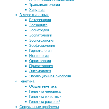
нейроученых
Трансплантология
есть
провела
Хирургия
Нейромолекулы: кокаин
комплексное
В мире животных
Учёные нашли тех, кто совершил
исследование,
Ветеринария
массовое убийство морских ежей в
изучая
Зоозащита
2022 году
то,
Зоонаходки
Курение в России и в мире: от чего
как
Зоопатологии
нас хочет спасти Минздрав
взаимодействие
Зоопсихология
Оптические иллюзии, которые
между
Зоофизиология
показывают, как работает мозг
зрительной
Герпетология
корой
Ихтиология
и
Следите за новостями
Орнитология
языковыми
Приматология
центрами
Энтомология
мозга
Эволюционная биология
влияет
Генетика
на
Общая генетика
обработку
Генетика человека
знаний
Генетика животных
о
Генетика растений
цвете
Социальные проблемы
объектов.