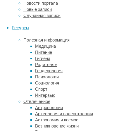
Новости портала
общую
Новые записи
семантику.
Случайная запись
У
Ресурсы
пациентов
с
Полезная информация
инсультом
Медицина
ученые
Питание
обнаружили,
Гигиена
что
Родителям
структурная
Гендерология
целостность
Психология
белого
Социология
вещества,
Спорт
соединяющего
Интервью
VOTC
Отвлеченное
с
Антропология
левой
Археология и палеонтология
дорсолатеральной
Астрономия и космос
передней
Возникновение жизни
височной