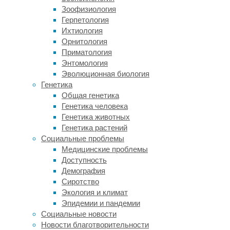
анализа
Зоофизиология
подобия
Герпетология
представлений
Ихтиология
(RSA)
Орнитология
авторы
Приматология
выделили
Энтомология
специализированную
Эволюционная биология
зону
Генетика
VOTC,
Общая генетика
реагирующую
Генетика человека
именно
Генетика животных
на
Генетика растений
знания
Социальные проблемы
о
Медицинские проблемы
цвете
Доступность
объектов,
Демография
а
Сиротство
не
Экология и климат
на
Эпидемии и пандемии
их
Социальные новости
форму
Новости благотворительности
или