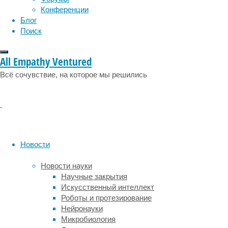
области,
Конференции
традиционно
Блог
связанной
Поиск
с
обработкой
зрительной
All Empathy Ventured
информации
Всё сочувствие, на которое мы решились
о
цвете.
Для
точного
определения
зон
интереса
Новости
исследователи
сначала
Новости науки
провели
Научные закрытия
эксперимент
Искусственный интеллект
с
Роботы и протезирование
фМРТ-
Нейронауки
сканированием
Микробиология
35