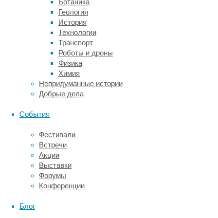
Ботаника
долей
Геология
(LdlATL)
История
–
Технологии
областью,
Транспорт
относящейся
Роботы и дроны
к
Физика
языковой
Химия
системе,
Непридуманные истории
–
Добрые дела
значимо
связана
События
с
силой
Фестивали
нейронного
Встречи
представления
Акции
знаний
Выставки
о
Форумы
цвете
Конференции
в
самой
Блог
VOTC.
Этот