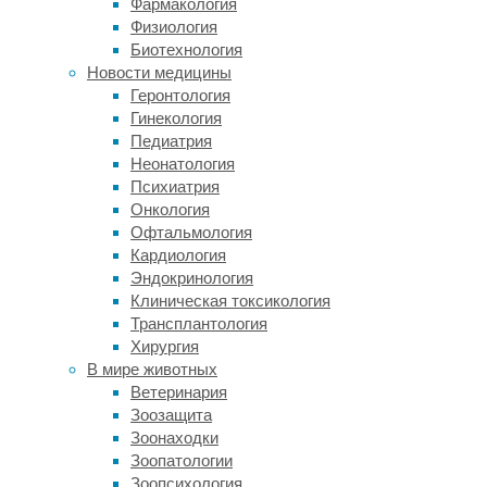
Фармакология
здоровых
Физиология
участников,
Биотехнология
в
Новости медицины
котором
Геронтология
испытуемые
Гинекология
определяли,
Педиатрия
можно
Неонатология
ли
Психиатрия
считать
Онкология
красным
Офтальмология
типичный
Кардиология
цвет
Эндокринология
изображенных
Клиническая токсикология
черно-
Трансплантология
белых
Хирургия
фруктов
В мире животных
и
Ветеринария
овощей.
Зоозащита
Зоонаходки
С
Зоопатологии
помощью
Зоопсихология