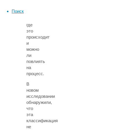
оставалось
неясным,
Поиск
как
и
где
это
происходит
и
можно
ли
повлиять
на
процесс.
В
новом
исследовании
обнаружили,
что
эта
классификация
не