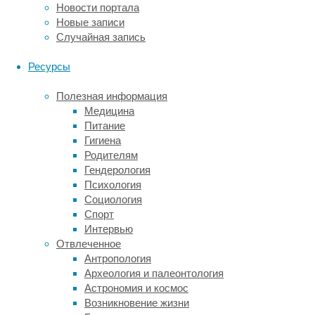
Новости портала
глиобластомы
Новые записи
были
Случайная запись
четко
разделены
Ресурсы
на
четыре
Полезная информация
группы
Медицина
и
Питание
считалось,
Гигиена
что
Родителям
клетка,
Гендерология
относящаяся
Психология
к
Социология
одной
Спорт
из
Интервью
этих
Отвлеченное
групп
Антропология
не
Археология и палеонтология
может
Астрономия и космос
совершить
Возникновение жизни
переход