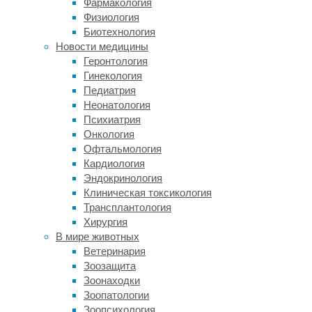
Фармакология
клетки-
Физиология
предшественники
Биотехнология
нейронов
Новости медицины
(NPC)
Геронтология
приводят
Гинекология
к
Педиатрия
тому,
Неонатология
что
Психиатрия
опухоль
Онкология
быстро
Офтальмология
разрастается.
Кардиология
Астроцитоподобные
Эндокринология
клетки
Клиническая токсикология
(AC)
Трансплантология
поддерживают
Хирургия
рост
В мире животных
опухоли.
Ветеринария
Мезенхимоподобные
Зоозащита
клетки
Зоонаходки
(MES)
Зоопатологии
устойчивы
Зоопсихология