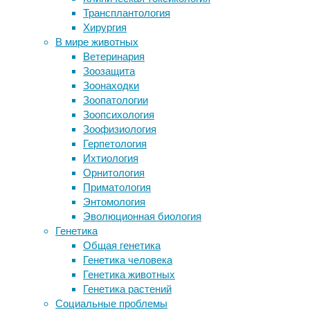
В
Трансплантология
делать слепки зубов по
исследовании,
Хирургия
фотографиям
опубликованном
В мире животных
В Европе одобрили ревакцинацию от
в
Ветеринария
Covid-19. Но с некоторыми
Nature
Зоозащита
условиями
Neuroscience
,
Зоонаходки
Ученые научились читать наши сны
обнаружили
Зоопатологии
Пробиотики помогают лабораторным
как
Зоопсихология
кораллам пережить тепловой стресс
устроена
Зоофизиология
глиобластома
Герпетология
Следите за новостями
—
Ихтиология
самая
Орнитология
агрессивная
Приматология
опухоль
Энтомология
мозга.
Эволюционная биология
Генетика
Общая генетика
Генетика человека
Генетика животных
Генетика растений
Социальные проблемы