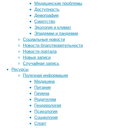
Медицинские проблемы
Они
Доступность
опровергли
Демография
существовавшее
Сиротство
представление
Экология и климат
о
Эпидемии и пандемии
жестком
Социальные новости
разделении
Новости благотворительности
клеток
Новости портала
глиобластомы
Новые записи
на
Случайная запись
четыре
Ресурсы
вида,
Полезная информация
и
Медицина
ввели
Питание
новое
Гигиена
понятие
Родителям
«клеточного
Гендерология
сообщества»
Психология
(cellular
Социология
community).
Спорт
Также
Метки