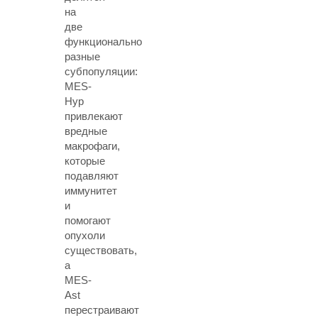
на
две
функционально
разные
субпопуляции:
МЕS-
Hyp
привлекают
вредные
макрофаги,
которые
подавляют
иммунитет
и
помогают
опухоли
существовать,
а
МЕS-
Ast
перестраивают