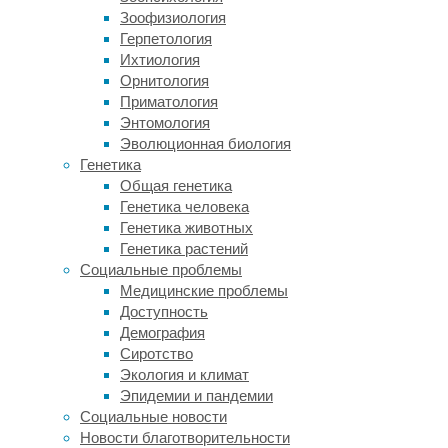
к
Зоофизиология
химио-
Герпетология
и
Ихтиология
лучевой
Орнитология
терапии,
Приматология
активно
Энтомология
способствуют
Эволюционная биология
проникновению
Генетика
опухоли
Общая генетика
в
Генетика человека
здоровые
Генетика животных
ткани
Генетика растений
(инвазии)
Социальные проблемы
и
Медицинские проблемы
формируют
Доступность
вокруг
Демография
опухоли
Сиротство
микроокружение
Экология и климат
из
Эпидемии и пандемии
кровеносных
Социальные новости
сосудов.
Новости благотворительности
Клетки