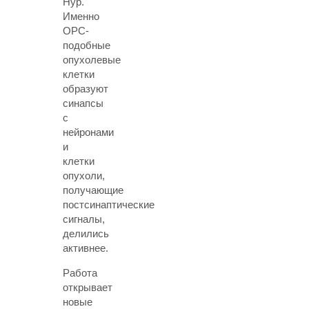
Hyp.
Именно
OPC-
подобные
опухолевые
клетки
образуют
синапсы
с
нейронами
и
клетки
опухоли,
получающие
постсинаптические
сигналы,
делились
активнее.
Работа
открывает
новые