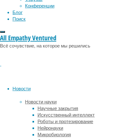
представляет
Конференции
собой
Блог
хаотическое
Поиск
скопление
злокачественных
All Empathy Ventured
клеток
четырех
Всё сочувствие, на которое мы решились
типов.
О
том,
что
такое
глиобластома
Новости
мы
писали
Новости науки
ранее.
Научные закрытия
Клетки-
Искусственный интеллект
предшественники
Роботы и протезирование
олигодендроцитов
Нейронауки
(OPC)
Микробиология
и