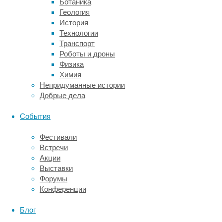
Ботаника
из
Геология
группы
История
в
Технологии
группу.
Транспорт
Также
Роботы и дроны
было
Физика
известно,
Химия
что
Непридуманные истории
макрофаги
Добрые дела
в
опухоли
События
ответственны
за
Фестивали
ее
Встречи
разрастание,
Акции
а
Выставки
нейроны
Форумы
могут
Конференции
формировать
синапсы,
Блог
но