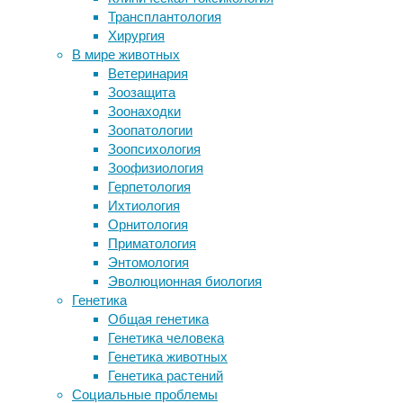
нейробиология
,
Трансплантология
Остеодермы гигантских ленивцев
поведение
,
Хирургия
указали на заселение Южной
эмоции
В мире животных
Америки 27-23 тысячи лет назад
Ветеринария
Птицы летают во сне
Американские
Зоозащита
Дефицит экзопланет небольших
ученые
Зоонаходки
размеров объяснили эрозией их
обнаружили,
Зоопатологии
атмосферы
что
Зоопсихология
Клетки готовятся к вирусной атаке
за
Зоофизиология
заранее
отвержение
Герпетология
конфликтных
Ихтиология
решений
Следите за новостями
Орнитология
(паттерн
Приматология
поведения,
Энтомология
характерный
Эволюционная биология
для
Генетика
пессимистично
Общая генетика
настроенных
Генетика человека
людей
Генетика животных
с
Генетика растений
повышенной
Социальные проблемы
тревожностью)