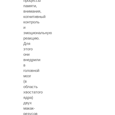
процессы
памяти,
внимания,
когнитивный
контроль
и
эмоциональную
реакцию.
Для
этого
они
внедрили
в
головной
мозг
(в
область
хвостатого
ядра)
двух
макак-
резусов