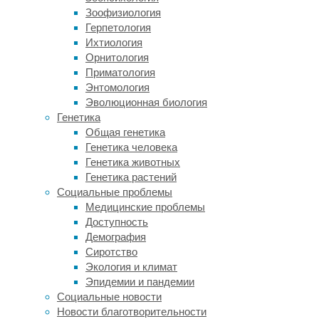
характер
Зоофизиология
и
Герпетология
слабо
Ихтиология
поддаются
Орнитология
самостоятельному
Приматология
лечению;
Энтомология
повышенная
Эволюционная биология
тревожность
Генетика
и
Общая генетика
непрекращающиеся
Генетика человека
негативные
Генетика животных
мысли
Генетика растений
—
Социальные проблемы
повод
Медицинские проблемы
обратиться
Доступность
к
Демография
специалисту:
Сиротство
психотерапевту
Экология и климат
или
Эпидемии и пандемии
психиатру.
Социальные новости
Новости благотворительности
За