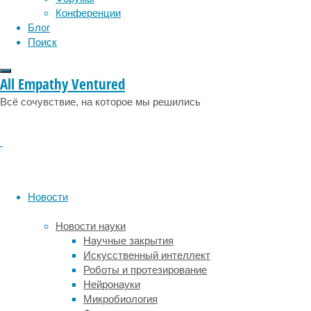
опубликована
Конференции
в
Блог
журнале
Поиск
Neuron
.
Тревожные
All Empathy Ventured
мысли
Всё сочувствие, на которое мы решились
на
фоне
волнения
или
стресса
периодически
появляются
Новости
и
у
Новости науки
абсолютно
Научные закрытия
здоровых
Искусственный интеллект
людей
Роботы и протезирование
и
Нейронауки
абсолютно
Микробиология
нормальны.