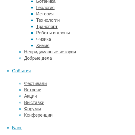
Ботаника
тело,
Геология
отвечающее
История
за
Технологии
эмоции
Транспорт
(в
Роботы и дроны
основном
Физика
—
Химия
негативные),
Непридуманные истории
а
Добрые дела
также
многочисленные
События
участки
системы
Фестивали
вознаграждения
Встречи
головного
Акции
мозга,
Выставки
чьи
Форумы
главные
Конференции
нейромедиаторы
—
Блог
серотонин,