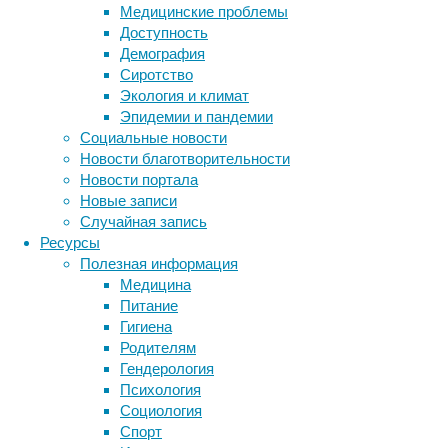
Медицинские проблемы
отвечает
Доступность
повышенная
Демография
активность
Сиротство
хвостатого
Экология и климат
ядра
Эпидемии и пандемии
головного
Социальные новости
мозга.
Новости благотворительности
Новости портала
Новые записи
Случайная запись
Ресурсы
Полезная информация
Медицина
Питание
Гигиена
Эксперимент
Родителям
с
Гендерология
участием
Психология
макак-
Социология
резусов
Спорт
показал,