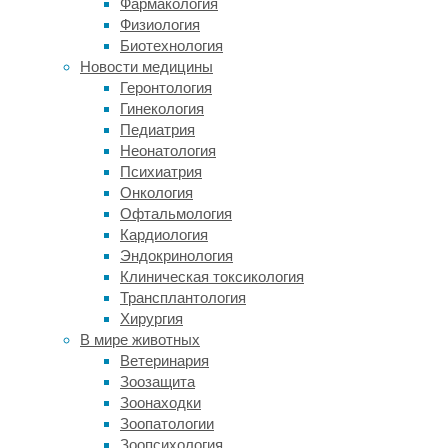
Фармакология
При
Физиология
этом
Биотехнология
постоянные
Новости медицины
пессимистичные
Геронтология
настроения
Гинекология
могут
Педиатрия
быть
Неонатология
признаком
Психиатрия
психических
Онкология
расстройств:
Офтальмология
тревожного,
Кардиология
большого
Эндокринология
депрессивного
Клиническая токсикология
или
Трансплантология
обсессивно-
Хирургия
компульсивного.
В мире животных
Они,
Ветеринария
в
Зоозащита
основном,
Зоонаходки
носят
Зоопатологии
иррациональный
Зоопсихология