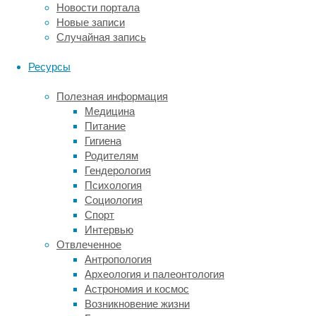
Новости портала
подавленное
Новые записи
состояние
Случайная запись
и
тревожные
Ресурсы
мысли
отвечают
Полезная информация
сразу
Медицина
несколько
Питание
отделов
Гигиена
головного
Родителям
мозга.
Гендерология
Среди
Психология
них
Социология
—
Спорт
префронтальная
Интервью
кора,
Отвлеченное
регулирующая
Антропология
все
Археология и палеонтология
когнитивные
Астрономия и космос
функции,
Возникновение жизни
миндалевидное