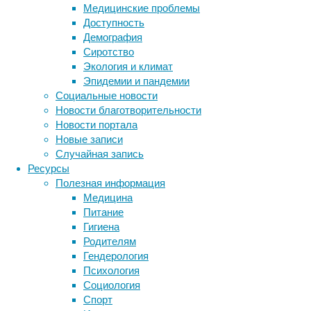
Медицинские проблемы
После ф
Доступность
занимал
Демография
быстрее
Сиротство
МакГинн
Экология и климат
лучше, 
Эпидемии и пандемии
сделал 
Социальные новости
В средн
Новости благотворительности
на 10%,
Новости портала
Новые записи
Психиче
Случайная запись
время, 
Ресурсы
таким т
Полезная информация
Медицина
«Не сов
Питание
наследс
Гигиена
Однако 
Родителям
улучше
Гендерология
регуля
Психология
стрессо
Социология
Спорт