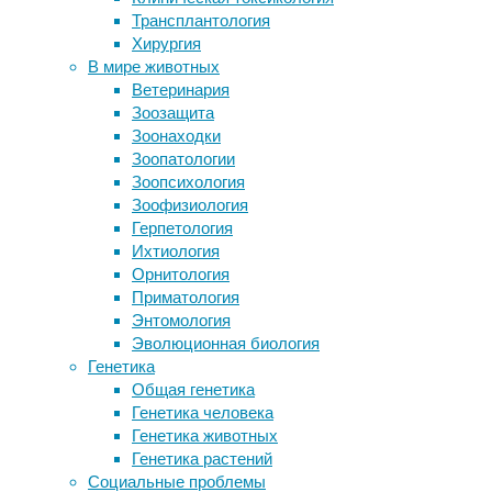
давали 
Трансплантология
в клетках может защитить нас от
части м
Хирургия
простуды
спортсм
В мире животных
Фентанил вызывает аутистическое
«Многие
Ветеринария
поведение у мышей
находят
Зоозащита
Короткие интенсивные пробежки
Уолш (V
Зоонаходки
снизили тяжесть панического
колледж
Зоопатологии
расстройства
резерва
Зоопсихология
спортсм
Зоофизиология
приняти
Герпетология
Ихтиология
В экспе
Орнитология
МакГинн
Приматология
автогон
Энтомология
Алексан
Эволюционная биология
Уильямс
Генетика
Общая генетика
Пятеро 
Генетика человека
подверг
Генетика животных
выполне
Генетика растений
формы 
Социальные проблемы