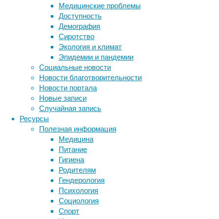
Медицинские проблемы
и
Доступность
рассказали
Демография
о
Сиротство
результатах
Экология и климат
в
Эпидемии и пандемии
журнале
Социальные новости
Neurobiology
Новости благотворительности
of
Новости портала
Ageing
.
Новые записи
Случайная запись
Ресурсы
Полезная информация
Медицина
Питание
Гигиена
Мозг
Родителям
работает
Гендерология
благодаря
Психология
тому,
Социология
что
Спорт
нейроны