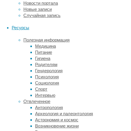
Новости портала
воспользовались
Новые записи
специальным
Случайная запись
подтипом
магнитно-
Ресурсы
резонансной
томографии,
Полезная информация
который
Медицина
чувствителен
Питание
к
Гигиена
протонам
Родителям
миелиновых
Гендерология
волокон
Психология
(МРТ
Социология
с
Спорт
переносом
Интервью
намагниченности).
Отвлеченное
Этот
Антропология
метод
Археология и палеонтология
позволил
Астрономия и космос
картировать
Возникновение жизни
количество