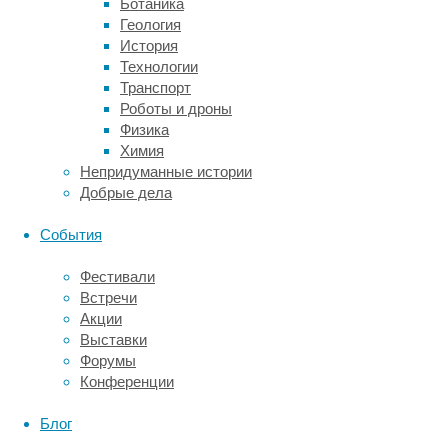
Ботаника
миелина
Геология
в
История
разных
Технологии
отделах
Транспорт
мозга
Роботы и дроны
у
Физика
людей
Химия
разных
Непридуманные истории
возрастов
Добрые дела
и
увидеть,
События
что
здоровое
Фестивали
старение
Встречи
–
Акции
отнюдь
Выставки
не
Форумы
однородный
Конференции
процесс.
Блог
Оказалось,
что