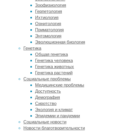
на
Зоофизиология
примере
Герпетология
100
Ихтиология
здоровых
Орнитология
взрослых
Приматология
добровольцев
Энтомология
в
Эволюционная биология
возрасте
Генетика
20-
Общая генетика
74
Генетика человека
года
Генетика животных
исследователи
Генетика растений
решили
Социальные проблемы
изучить
Медицинские проблемы
скорость
Доступность
и
Демография
особенности
Сиротство
течения
Экология и климат
этого
Эпидемии и пандемии
процесса.
Социальные новости
Новости благотворительности
Они