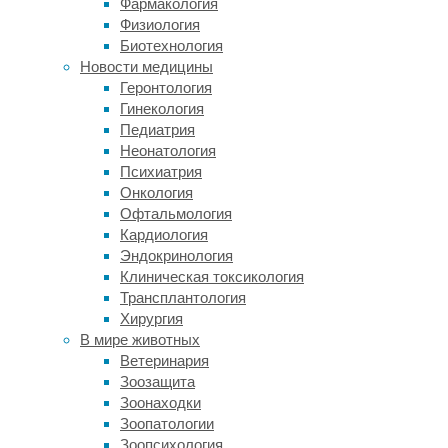
Фармакология
вокруг
Физиология
аксонов
Биотехнология
появляется
Новости медицины
не
Геронтология
сразу,
Гинекология
и
Педиатрия
завершается
Неонатология
миелинизация
Психиатрия
только
Онкология
к
Офтальмология
7-
Кардиология
8
Эндокринология
годам.
Клиническая токсикология
С
Трансплантология
возрастом
Хирургия
количество
В мире животных
миелина
Ветеринария
постепенно
Зоозащита
начинает
Зоонаходки
уменьшаться,
Зоопатологии
и
Зоопсихология