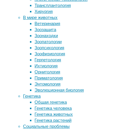
методы
,
Трансплантология
С джетлагом помогает справиться
мозг
,
Хирургия
лишь один вид нейронов
нейробиология
,
В мире животных
Инфекции сводят пожилых людей с
нейроновости
Ветеринария
ума
Зоозащита
Диетологи предупредили о
Исследователи
Зоонаходки
негативном эффекте из-за приема
из
Зоопатологии
витамина D2
Оксфордского
Зоопсихология
У гибридных койотов нашли гены
университета
Зоофизиология
вымирающего вида
выяснили,
Герпетология
как
Ихтиология
происходит
Следите за новостями
Орнитология
старение
Приматология
мозга
Энтомология
с
Эволюционная биология
точки
Генетика
зрения
Общая генетика
составляющие
Генетика человека
белое
Генетика животных
вещество
Генетика растений
миелиновых
Социальные проблемы
оболочек,