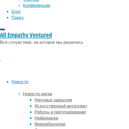
формируют
Конференции
вокруг
Блог
аксонов
Поиск
(длинных
отростков
All Empathy Ventured
нейронов,
как
Всё сочувствие, на которое мы решились
раз
посылающих
импульсы)
глиальные
клетки
(в
Новости
мозге
это
Новости науки
олигодендроциты).
Научные закрытия
В
Искусственный интеллект
ходе
Роботы и протезирование
развития
Нейронауки
мозга
Микробиология
миелин