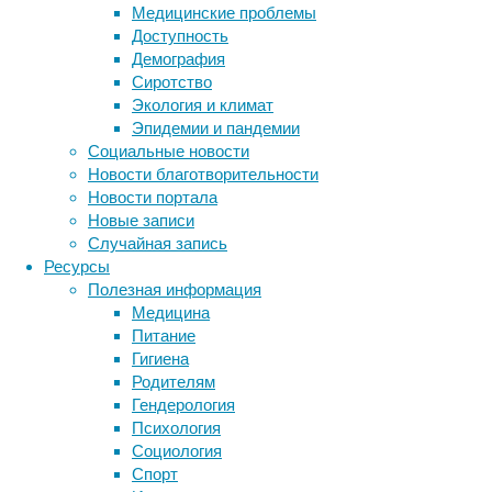
Медицинские проблемы
этом
Доступность
в
Демография
комплексе
Сиротство
с
Экология и климат
жестоким
Эпидемии и пандемии
обращением
Социальные новости
матери
Новости благотворительности
оказывает
Новости портала
влияние
Новые записи
на
Случайная запись
развитие
Ресурсы
еще
Полезная информация
одной
Медицина
структуры
Питание
мозга
Гигиена
–
Родителям
миндалевидного
Гендерология
тела
.
Психология
Социология
Спорт