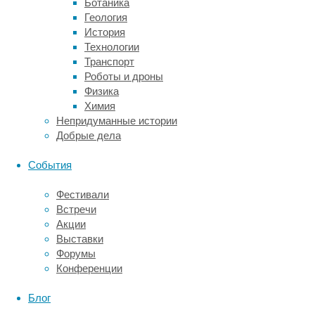
Ботаника
вредное
Геология
воздействие
История
как
Технологии
в
Транспорт
экспериментах
Роботы и дроны
с
Физика
людьми,
Химия
так
Непридуманные истории
и
Добрые дела
на
животных:
События
увеличение
гормонов
Фестивали
стресса,
Встречи
особенно
Акции
глюкокортикоидов,
Выставки
и
Форумы
травмирующий
Конференции
опыт
взаимодействия
Блог
со