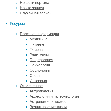
поведения,
Новости портала
которые
Новые записи
в
Случайная запись
последующем
приводят
Ресурсы
к
патологии
Полезная информация
в
Медицина
более
Питание
взрослом
Гигиена
возрасте.
Родителям
Гендерология
До
Психология
настоящего
Социология
времени
Спорт
были
Интервью
известны
Отвлеченное
две
Антропология
основные
Археология и палеонтология
переменные,
Астрономия и космос
которые
Возникновение жизни
оказывают