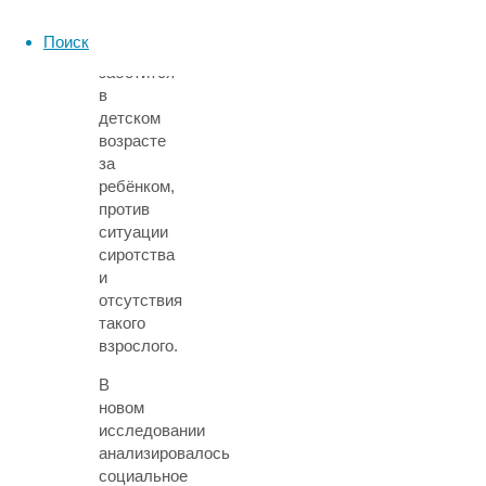
стороны
близкого,
Поиск
который
заботится
в
детском
возрасте
за
ребёнком,
против
ситуации
сиротства
и
отсутствия
такого
взрослого.
В
новом
исследовании
анализировалось
социальное