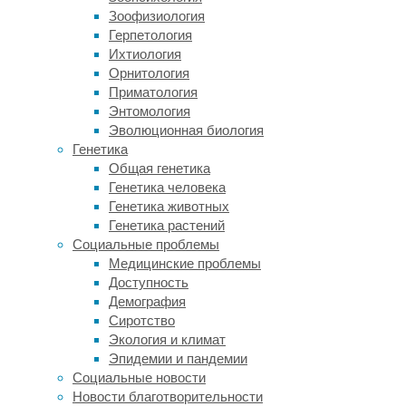
нас
Зоофизиология
все
Герпетология
еще
Ихтиология
мало
Орнитология
понимания
Приматология
того,
Энтомология
как
Эволюционная биология
реагирует
Генетика
мозг
Общая генетика
ребёнка
Генетика человека
на
Генетика животных
жестокое
Генетика растений
обращение
Социальные проблемы
и
Медицинские проблемы
какие
Доступность
конкретные
Демография
переменные
Сиротство
включены
Экология и климат
в
Эпидемии и пандемии
данный
Социальные новости
вид
Новости благотворительности