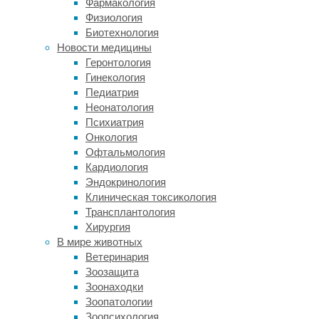
Фармакология
психического
Физиология
здоровья,
Биотехнология
большинство
Новости медицины
из
Геронтология
которых
Гинекология
проявляется
Педиатрия
в
Неонатология
более
Психиатрия
позднем
Онкология
возрасте
Офтальмология
как
Кардиология
у
Эндокринология
людей,
Клиническая токсикология
так
Трансплантология
и
Хирургия
у
В мире животных
животных.
Ветеринария
Тем
Зоозащита
не
Зоонаходки
менее,
Зоопатологии
у
Зоопсихология