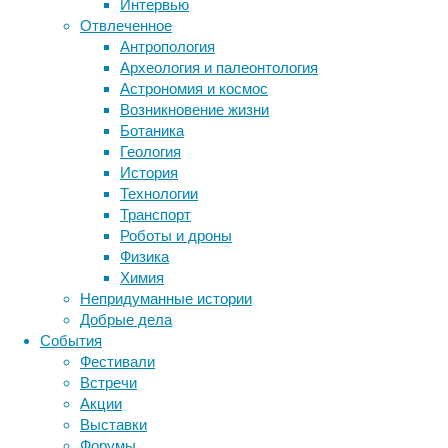
Интервью
Отвлеченное
Антропология
Метки
Археология и палеонтология
биология
Астрономия и космос
бактерии
ДНК
Возникновение жизни
биотехнология
вирусы
восприятие
Ботаника
животные
генетика
дети
диагностика
Геология
Новое
здоровье
знания
иммунитет
История
исследование
Технологии
инфекции
инструменты и методы
на
Транспорт
исследования
крысах
климат
когнитивистика
Роботы и дроны
показывает
медицина
Физика
степень
метаболизм
лекарства
Химия
повреждения
мозг
Непридуманные истории
неврология
наука
головного
Добрые дела
нейробиология
нейроновости
мозга
События
у
нейрофизиология
общество
обучение
Фестивали
новорождённых
питание
онкология
память
палеонтология
Встречи
грызунов
психология
поведение
психиатрия
Акции
даже
Выставки
социология
социальные проблемы
сон
от
Форумы