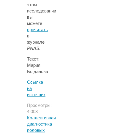
этом
исследовании
вы
можете
прочитать
в
журнале
PNAS
.
Текст:
Мария
Богданова
Ссылка
на
источник
Просмотры:
4 008
Коллективная
диагностика
половых