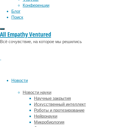
физиология
эволюция
экология
кратковременного
Конференции
насилия
эмоции
эпидемия
этология
Блог
со
Поиск
стороны
матери.
All Empathy Ventured
Жестокое
Всё сочувствие, на которое мы решились
обращение
матери
с
ребёнком
в
детском
возрасте
Новости
является
фактором
Новости науки
риска
Научные закрытия
огромного
Искусственный интеллект
количества
Роботы и протезирование
расстройств
Нейронауки
физического
Микробиология
и