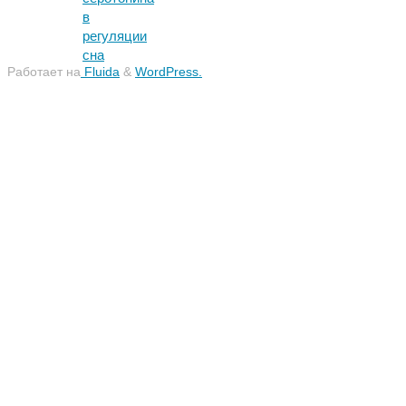
в
регуляции
сна
Работает на
Fluida
&
WordPress.