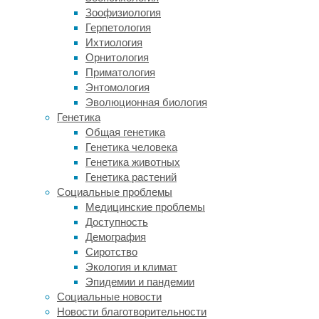
Зоофизиология
фокальной
Герпетология
эпилепсией,
Ихтиология
чьи
Орнитология
ауры
Приматология
по
Энтомология
описанию
Эволюционная биология
были
Генетика
сходны
Общая генетика
с
Генетика человека
вышеописанными.
Генетика животных
Главный
Генетика растений
вопрос
Социальные проблемы
заключался
Медицинские проблемы
в
Доступность
том,
Демография
возникают
Сиротство
ли
Экология и климат
эти
Эпидемии и пандемии
состояния
Социальные новости
вследствие
Новости благотворительности
специфической