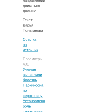
направлении
двигаться
дальше.
Текст:
Дарья
Тюльганова
Ссылка
на
источник
Просмотры:
431
Ученые
вычислили
болезнь
Паркинсона
по
серотонину
Установлена
роль
серотонина