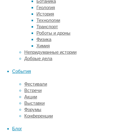
Ботаника
прямо
Геология
в
История
ткань
Технологии
мозга.
Транспорт
С
Роботы и дроны
их
Физика
помощью
Химия
исследователи
Непридуманные истории
стимулировали
Добрые дела
различные
участки
События
коры,
регистрируя
Фестивали
отклик
Встречи
в
Акции
виде
Выставки
изменений
Форумы
нейронной
Конференции
активности
и
Блог
субъективных