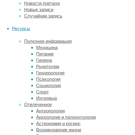
Новости портала
активности
Новые записи
мозга,
Случайная запись
и
если
Ресурсы
да
–
Полезная информация
то
Медицина
где?
Питание
Чтобы
Гигиена
ответить
Родителям
на
Гендерология
этот
Психология
вопрос,
Социология
пришлось
Спорт
прибегнуть
Интервью
к
Отвлеченное
методу
Антропология
прямой
Археология и палеонтология
электростимуляции.
Астрономия и космос
Электроды
Возникновение жизни
имплантировались