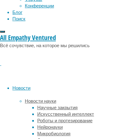
Совместными
Конференции
усилиями
Блог
нескольким
Поиск
группам
ученых
All Empathy Ventured
из
США
Всё сочувствие, на которое мы решились
удалось
выяснить,
откуда
происходит
это
чувство
Новости
блаженства
и
Новости науки
единения
Научные закрытия
со
Искусственный интеллект
Вселенной,
Роботы и протезирование
а
Нейронауки
результаты
Микробиология
опубликованы