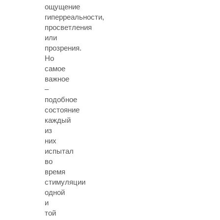
ощущение
гиперреальности,
просветления
или
прозрения.
Но
самое
важное
–
подобное
состояние
каждый
из
них
испытал
во
время
стимуляции
одной
и
той