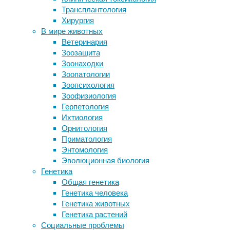
Трансплантология
нейробиология
,
О противовирусных свойствах
Хирургия
нейроновости
,
некоторых соков и зеленого чая
В мире животных
пациенты
,
Строение кисти австралопитека
Ветеринария
соматосенсорика
,
указало на «двойное» использование
Зоозащита
эпилепсия
рук
Зоонаходки
Изготовление эксклюзивной мебели
Главный
Зоопатологии
Смартфон приспособили для
герой
Зоопсихология
диагностики инфекций по ДНК
великого
Зоофизиология
возбудителя
произведения
Герпетология
Федора
Ихтиология
Следите за новостями
Достоевского
Орнитология
«Идиот»
Приматология
—
Энтомология
князь
Эволюционная биология
Мышкин
Генетика
–
Общая генетика
страдает
Генетика человека
падучей
Генетика животных
болезнью.
Генетика растений
Так
Социальные проблемы