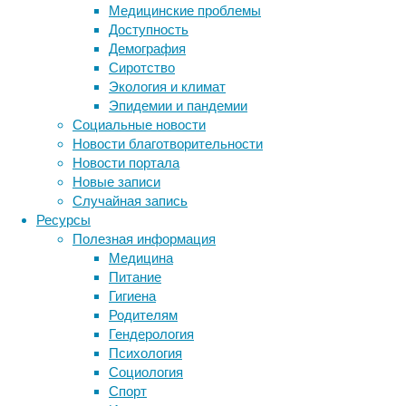
раньше
Медицинские проблемы
называли
Доступность
эпилепсию.
Демография
Субъективные
Сиротство
ощущения
Экология и климат
больного
Эпидемии и пандемии
во
Социальные новости
время
Новости благотворительности
припадка
Новости портала
описаны
Новые записи
там
Случайная запись
во
Ресурсы
всех
Полезная информация
красках.
Медицина
Питание
Гигиена
Родителям
Гендерология
Психология
Социология
Спорт