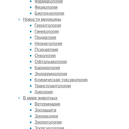
Фармакология
в
Физиология
Brain
Биотехнология
Stimulation
.
Новости медицины
Геронтология
Чтобы
Гинекология
выяснить
Педиатрия
происхождение
Неонатология
чувства
Психиатрия
экстаза
Онкология
у
Офтальмология
людей
Кардиология
с
Эндокринология
эпилептическими
Клиническая токсикология
припадками,
Трансплантология
исследователи
Хирургия
набрали
В мире животных
группу
Ветеринария
из
Зоозащита
трех
Зоонаходки
человек
Зоопатологии
с
Зоопсихология
рефрактерной