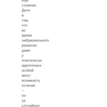
ещё
сложнее.
Дело
в
том,
что
во
время
эмбрионального
развития
даже
у
генетически
идентичных
особей
могут
возникнуть
отличия
–
из-
за
случайных