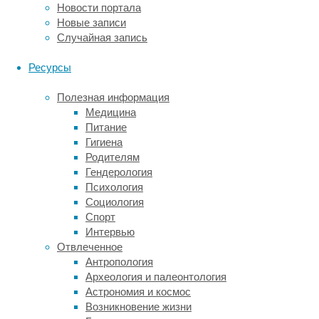
мать,
Новости портала
пока
Новые записи
вынашивала
Случайная запись
ребёнка
(патологии
Ресурсы
развития
у
Полезная информация
детей,
Медицина
чьи
Питание
родители
Гигиена
были,
Родителям
скажем
Гендерология
так,
Психология
неосторожны
Социология
с
Спорт
алкоголем
Интервью
–
Отвлеченное
тоже
Антропология
ведь
Археология и палеонтология
действие
Астрономия и космос
среды).
Возникновение жизни
Но