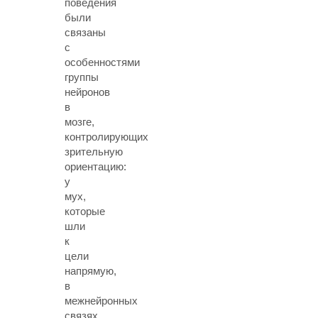
поведения
были
связаны
с
особенностями
группы
нейронов
в
мозге,
контролирующих
зрительную
ориентацию:
у
мух,
которые
шли
к
цели
напрямую,
в
межнейронных
связях