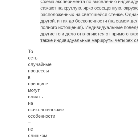
Схема эксперимента по выявлению индивиду
сажают на круглую, ярко освещенную, окруже
расположенных на светящейся стенке. Однако
другой, и так до бесконечности (на самом де
полного истощения). Индивидуальные поведен
другие то и дело отклоняются от прямого кур
также индивидуальные маршруты четырех са
То
есть
случайные
процессы
в
принципе
могут
влиять
на
психологические
особенности
–
не
слишком