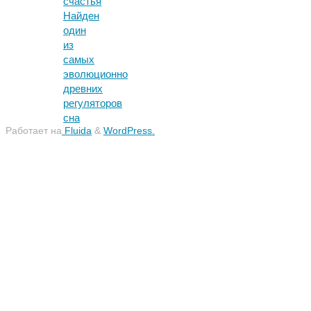
счастья
Найден
один
из
самых
эволюционно
древних
регуляторов
сна
Работает на
Fluida
&
WordPress.