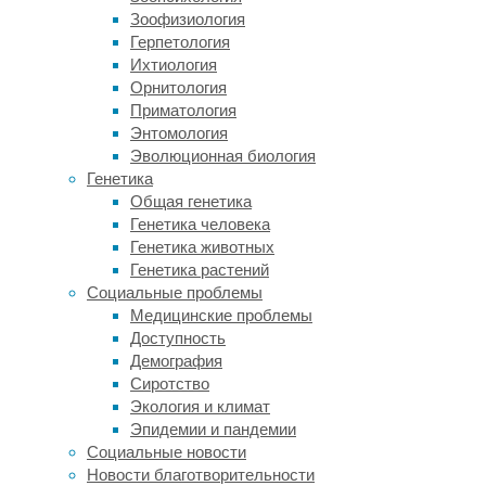
действия
Зоофизиология
того,
Герпетология
что
Ихтиология
его
Орнитология
окружает:
Приматология
это
Энтомология
может
Эволюционная биология
быть
Генетика
плохая
Общая генетика
или
Генетика человека
хорошая
Генетика животных
компания
Генетика растений
в
Социальные проблемы
юности,
Медицинские проблемы
или
Доступность
то,
Демография
насколько
Сиротство
здоровый
Экология и климат
образ
Эпидемии и пандемии
жизни
Социальные новости
вела
Новости благотворительности