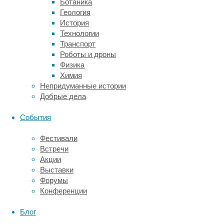
Ботаника
пластичность
Геология
мозга
История
не
Технологии
безгранична,
Транспорт
а
Роботы и дроны
определяется
Физика
теми
Химия
же
Непридуманные истории
генами.
Добрые дела
В
какой
События
степени
на
Фестивали
особенности
Встречи
психологии
Акции
влияют
Выставки
гены,
Форумы
а
Конференции
в
какой
Блог
воспитание