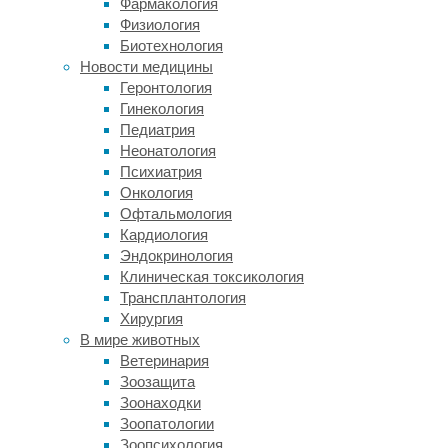
Фармакология
повседневного
Физиология
опыта,
Биотехнология
да
Новости медицины
и
Геронтология
под
Гинекология
влиянием
Педиатрия
физических
Неонатология
факторов
Психиатрия
тоже.
Онкология
Поэтому
Офтальмология
естественно,
Кардиология
что
Эндокринология
психологические
Клиническая токсикология
особенности
Трансплантология
индивидуума
Хирургия
будут
В мире животных
зависеть
Ветеринария
ещё
Зоозащита
и
Зоонаходки
от
Зоопатологии
воспитательного
Зоопсихология