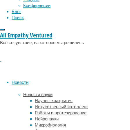
физиология
эволюция
экология
и
Конференции
весьма
эмоции
эпидемия
этология
Блог
пластичен,
Поиск
межнейронные
связи
в
All Empathy Ventured
нём
Всё сочувствие, на которое мы решились
появляются
и
исчезают
под
влиянием
обстоятельств,
под
Новости
влиянием
того,
Новости науки
чем
Научные закрытия
он
Искусственный интеллект
преимущественно
Роботы и протезирование
занимается,
Нейронауки
под
Микробиология
влиянием