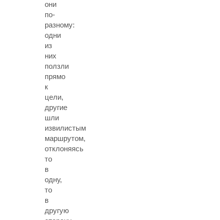
они
по-
разному:
одни
из
них
ползли
прямо
к
цели,
другие
шли
извилистым
маршрутом,
отклоняясь
то
в
одну,
то
в
другую