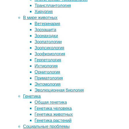
психология
,
Трансплантология
Бурых гиен заподозрили в поедании
этология
Хирургия
австралопитеков в Южной Африке
В мире животных
Ритм нескольких сердец может
Психологические
Ветеринария
синхронизироваться при
особенности
Зоозащита
прослушивании людьми одной
зависят
Зоонаходки
истории
от
Зоопатологии
Насколько быстро наш мозг
генов:
Зоопсихология
способен запоминать новые слова?
память,
Зоофизиология
Повышение температуры заставило
эмоции,
Герпетология
растения поглощать больше
мотивации
Ихтиология
углекислого газа
обслуживаются
Орнитология
нейронными
Приматология
сетями
Следите за новостями
Энтомология
в
Эволюционная биология
мозге,
Генетика
а
Общая генетика
формирование
Генетика человека
и
Генетика животных
распад
Генетика растений
нейронных
Социальные проблемы
сетей