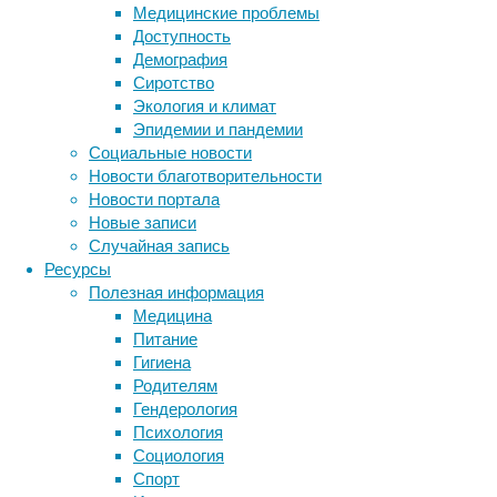
Медицинские проблемы
зависит
Доступность
от
Демография
множества
Сиротство
самых
Экология и климат
разных
Эпидемии и пандемии
белков,
Социальные новости
а
Новости благотворительности
белки
Новости портала
у
Новые записи
нас
Случайная запись
закодированы
Ресурсы
в
Полезная информация
генах.
Медицина
Если
Питание
какой-
Гигиена
то
Родителям
из
Гендерология
таких
Психология
генов
Социология
получает
Спорт
мутацию,