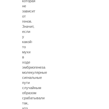
которая
не
зависит
от
генов.
Значит,
если
у
какой-
то
мухи
в
ходе
эмбриогенеза
молекулярные
сигнальные
пути
случайным
образом
срабатывали
так,
что