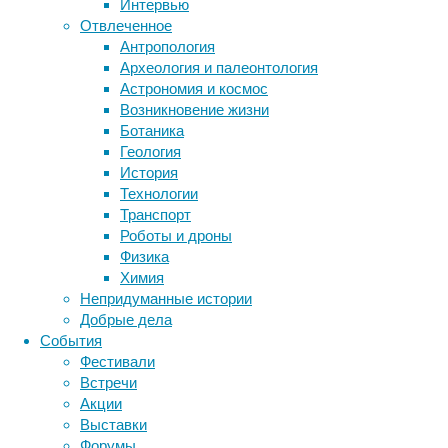
Интервью
влияющую
Отвлеченное
на
Антропология
Метки
его
Археология и палеонтология
активность,
биология
Астрономия и космос
бактерии
это
ДНК
Возникновение жизни
скажется
биотехнология
вирусы
восприятие
Ботаника
на
животные
генетика
дети
диагностика
Геология
работе
здоровье
знания
иммунитет
История
нейронных
Технологии
инфекции
инструменты и методы
цепочек.
Транспорт
исследования
климат
когнитивистика
Роботы и дроны
медицина
Физика
метаболизм
лекарства
Химия
мозг
Непридуманные истории
неврология
наука
Добрые дела
нейробиология
нейроновости
События
С
нейрофизиология
общество
обучение
Фестивали
другой
питание
онкология
память
палеонтология
Встречи
стороны,
психология
поведение
психиатрия
Акции
мозг
Выставки
социология
социальные проблемы
сон
весьма
Форумы