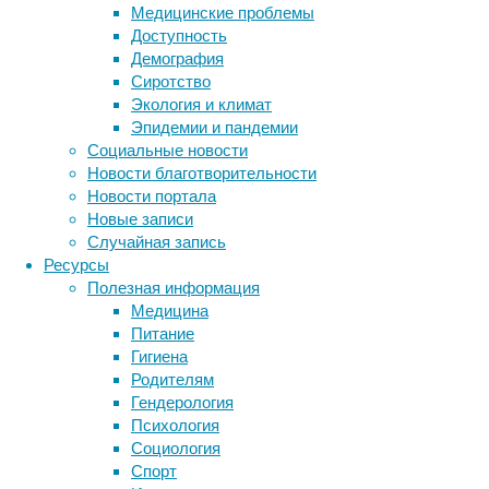
состояние
Медицинские проблемы
и
Доступность
действия.
Демография
Сиротство
Экология и климат
Эпидемии и пандемии
Социальные новости
Новости благотворительности
Новости портала
Финские
Новые записи
ученые
Случайная запись
из
Ресурсы
Университета
Полезная информация
Аалто
Медицина
с
Питание
помощью
Гигиена
фМРТ
Родителям
и
Гендерология
технологии
Психология
слежения
Социология
за
Спорт