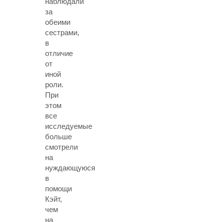
наблюдали
за
обеими
сестрами,
в
отличие
от
иной
роли.
При
этом
все
исследуемые
больше
смотрели
на
нуждающуюся
в
помощи
Кэйт,
чем
на