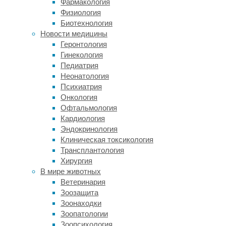
Фармакология
отрывок
Физиология
из
Биотехнология
фильма
Новости медицины
«Мой
Геронтология
ангел-
Гинекология
хранитель»,
Педиатрия
где
Неонатология
есть
Психиатрия
моральный
Онкология
конфликт
Офтальмология
между
Кардиология
двумя
Эндокринология
сестрами:
Клиническая токсикология
у
Трансплантология
Кэйт
Хирургия
лейкемия
В мире животных
и
Ветеринария
ей
Зоозащита
требуется
Зоонаходки
пересадка
Зоопатологии
почки,
Зоопсихология
за