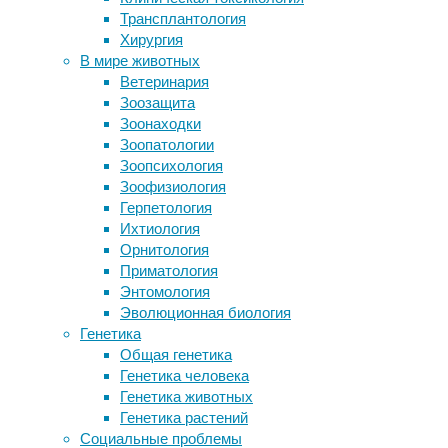
Трансплантология
эмпатия
Эксперты рассказали, что нужно
Хирургия
менять в интернатах для детей-
Перспективное
В мире животных
инвалидов
восприятие
Ветеринария
Как понять, что ваш начальник —
–
Зоозащита
психопат?
это
Зоонаходки
Взрывающиеся от ультразвука
важный
Зоопатологии
микропузырьки воздуха помогли
навык,
Зоопсихология
«увидеть» экспрессию генов в
позволяющий
Зоофизиология
клетках
поставить
Герпетология
Физическая активность
себя
Ихтиология
нейтрализовала смертельные
на
Орнитология
последствия недосыпа
место
Приматология
другого
Энтомология
Следите за новостями
человека,
Эволюционная биология
чтобы
Генетика
понять
Общая генетика
его
Генетика человека
поведение,
Генетика животных
чувства,
Генетика растений
психическое
Социальные проблемы