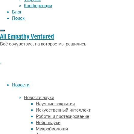
социология
социальные проблемы
сон
and
Конференции
физиология
эволюция
экология
Affective
Блог
эмоции
эпидемия
этология
Neuroscience
.
Поиск
Исследователи
All Empathy Ventured
из
Финляндии
Всё сочувствие, на которое мы решились
проанализировали
данные
функциональной
МРТ
мозга
30
Новости
женщин,
которые
Новости науки
выполняли
Научные закрытия
рядзаданий.
Искусственный интеллект
Испытуемым
Роботы и протезирование
показывали
Нейронауки
24-
Микробиология
минутный