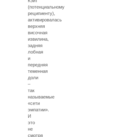
Кэйт
(потенциальному
реципиенту),
активировалась
верхняя
височная
извилина,
задняя
лобная
и
передняя
теменная
доли
–
так
называемые
«сети
эмпатии».
И
это
не
смотря