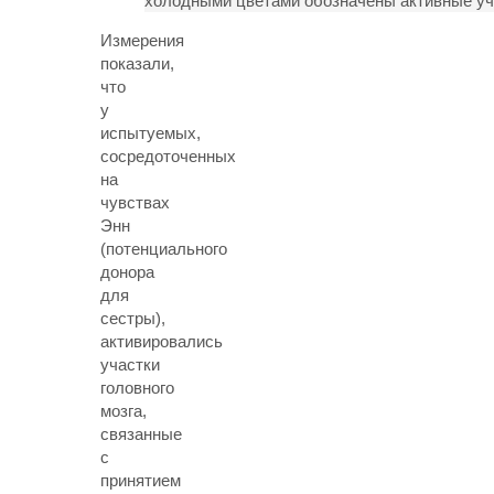
холодными цветами обозначены активные уч
Измерения
показали,
что
у
испытуемых,
сосредоточенных
на
чувствах
Энн
(потенциального
донора
для
сестры),
активировались
участки
головного
мозга,
связанные
с
принятием