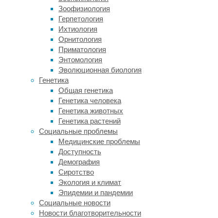
Зоофизиология
чем
Герпетология
она
Ихтиология
обращается
Орнитология
к
Приматология
своей
Энтомология
сестре
Эволюционная биология
Энн;
Генетика
однако
Общая генетика
та
Генетика человека
отказывает
Генетика животных
ей
Генетика растений
в
Социальные проблемы
помощи.
Медицинские проблемы
Женщинам,
Доступность
участвующим
Демография
в
Сиротство
эксперименте,
Экология и климат
предстояло
Эпидемии и пандемии
не
Социальные новости
просто
Новости благотворительности
посмотреть