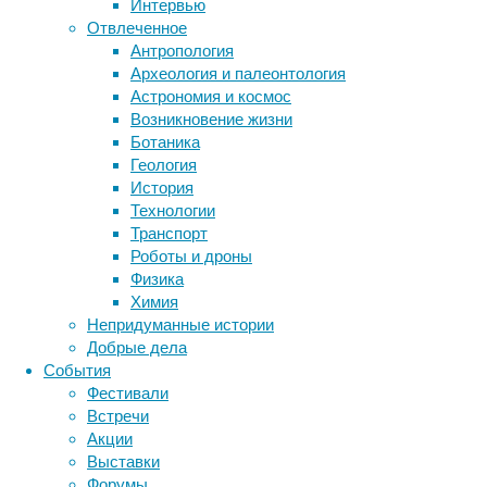
движением
Интервью
глаз
Отвлеченное
(айтрекинга)
Антропология
установили,
Археология и палеонтология
Метки
насколько
Астрономия и космос
биология
степень
Возникновение жизни
бактерии
ДНК
активации
Ботаника
биотехнология
вирусы
восприятие
различных
Геология
животные
генетика
дети
диагностика
зон
История
здоровье
знания
иммунитет
мозга
Технологии
зависит
Транспорт
инфекции
инструменты и методы
от
Роботы и дроны
исследования
климат
когнитивистика
объекта
Физика
медицина
сопереживания.
Химия
метаболизм
лекарства
Полный
Непридуманные истории
мозг
текст
Добрые дела
неврология
наука
исследования
События
нейробиология
нейроновости
доступен
Фестивали
нейрофизиология
общество
обучение
в
Встречи
питание
онкология
память
палеонтология
журнале
Акции
психология
поведение
психиатрия
Social
Выставки
Cognitive
Форумы