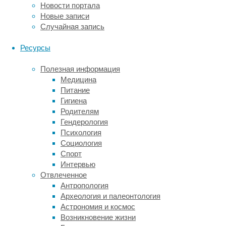
Новости портала
этот
Новые записи
отрывок,
Случайная запись
но
и
Ресурсы
поставить
себя
Полезная информация
на
Медицина
место
Питание
обеих
Гигиена
героинь.
Родителям
Кроме
Гендерология
того,
Психология
во
Социология
время
Спорт
МРТ
Интервью
отслеживались
Отвлеченное
движение
Антропология
глаз
Археология и палеонтология
(в
Астрономия и космос
какую
Возникновение жизни
точку