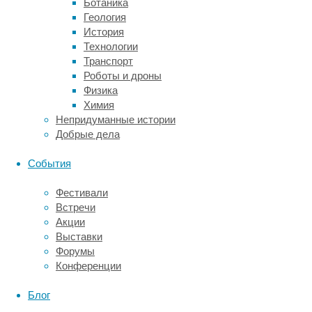
Ботаника
экрана
Геология
направлен
История
взгляд
Технологии
в
Транспорт
текущий
Роботы и дроны
момент),
Физика
частота
Химия
сердечных
Непридуманные истории
сокращений
Добрые дела
и
дыхательных
События
движений
испытуемых.
Фестивали
«Понимание
Встречи
точки
Акции
зрения
Выставки
другого
Форумы
человека
Конференции
важно
для
Блог
достижения