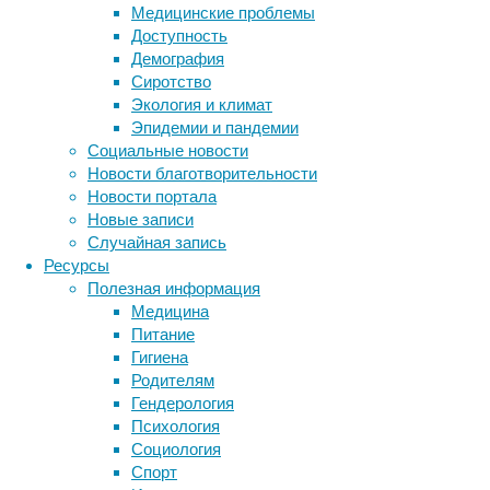
Медицинские проблемы
отличается
Доступность
от
Демография
клетки
Сиротство
печени,
Экология и климат
и
Эпидемии и пандемии
обе
Социальные новости
они
Новости благотворительности
отличаются
Новости портала
от
Новые записи
нейрона.
Случайная запись
Просто
Ресурсы
одни
Полезная информация
и
Медицина
те
Питание
же
Гигиена
гены
Родителям
в
Гендерология
них
Психология
работают
Социология
по-
Спорт
разному.