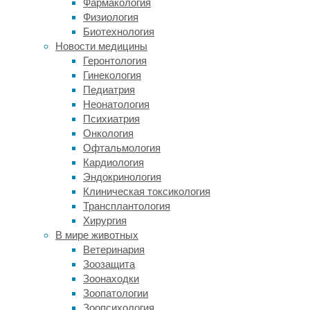
Фармакология
насколько
Физиология
ген
Биотехнология
активен
Новости медицины
–
Геронтология
очень
Гинекология
слабо,
Педиатрия
слабо,
Неонатология
сильно
Психиатрия
и
Онкология
т.
Офтальмология
д.
Кардиология
Активность
Эндокринология
генов
Клиническая токсикология
можно
Трансплантология
оценить
Хирургия
по
В мире животных
уровню
Ветеринария
разных
Зоозащита
РНК.
Зоонаходки
Чтобы
Зоопатологии
генетическая
Зоопсихология