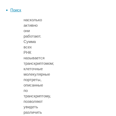
и
о
Поиск
том,
насколько
активно
они
работают.
Сумма
всех
РНК
называется
транскриптомом;
клеточные
молекулярные
портреты,
описанные
по
транскриптому,
позволяют
увидеть
различить