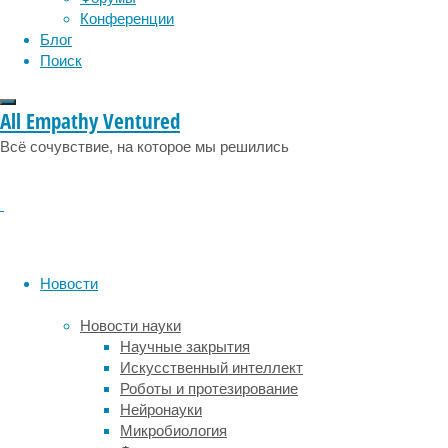
будут
Конференции
неактивны
Блог
в
Поиск
печени
и
All Empathy Ventured
активны
в
Всё сочувствие, на которое мы решились
мозге,
и
наоборот.
Причём
дело
не
Новости
только
в
Новости науки
активности-
Научные закрытия
неактивности,
Искусственный интеллект
но
Роботы и протезирование
и
Нейронауки
в
Микробиология
том,