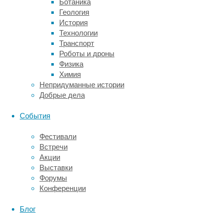
Ботаника
единственной
Геология
клетки,
История
и
Технологии
в
Транспорт
результате
Роботы и дроны
мы
Физика
получаем
Химия
информацию
Непридуманные истории
не
Добрые дела
только
о
События
том,
какие
Фестивали
гены
Встречи
в
Акции
принципе
Выставки
в
Форумы
этой
Конференции
клетке
работают,
Блог
но