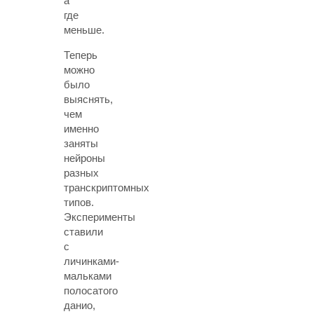
а
где
меньше.
Теперь
можно
было
выяснять,
чем
именно
заняты
нейроны
разных
транскриптомных
типов.
Эксперименты
ставили
с
личинками-
мальками
полосатого
данио,