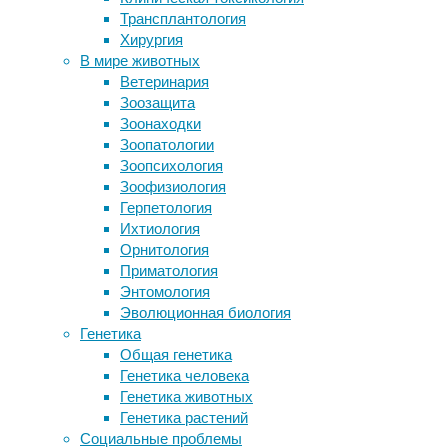
тела
Трансплантология
полной жизнью
гены
Хирургия
Как многоклеточные научились
одни
В мире животных
управлять своими клетками
и
Ветеринария
Откуда взялась право- или
те
Зоозащита
леворукость?
же
Зоонаходки
Генная терапия вылечила мышей в
–
Зоопатологии
утробе матери
конечно,
Зоопсихология
Реки выдыхают «тысячелетний»
если
Зоофизиология
углекислый газ
все
Герпетология
они
Ихтиология
принадлежат
Следите за новостями
Орнитология
одному
Приматология
и
Энтомология
тому
Эволюционная биология
же
Генетика
индивидууму.
Общая генетика
Но
Генетика человека
мышечная
Генетика животных
клетка
Генетика растений
всё
Социальные проблемы
же