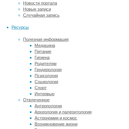
Активный
Новости портала
ген
Новые записи
–
Случайная запись
это
тот,
Ресурсы
на
котором
Полезная информация
активно
Медицина
идёт
Питание
транскрипция,
Гигиена
на
Родителям
котором
Гендерология
синтезируется
Психология
много
Социология
РНК.
Спорт
Современные
Интервью
методы
Отвлеченное
позволяют
Антропология
читать
Археология и палеонтология
РНК
Астрономия и космос
из
Возникновение жизни
одной-