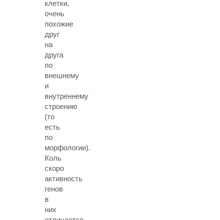
клетки,
очень
похожие
друг
на
друга
по
внешнему
и
внутреннему
строению
(то
есть
по
морфологии).
Коль
скоро
активность
генов
в
них
отличается,