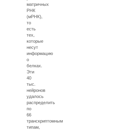
матричных
РНК
(мРНК),
то
есть
тех,
которые
несут
информацию
о
белках.
Эти
40
тыс.
нейронов
удалось
распределить
по
66
транскриптомным
типам,