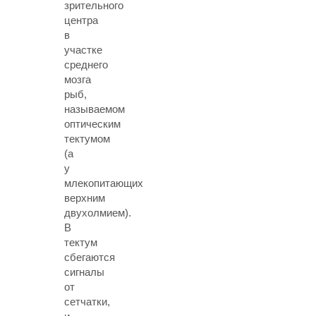
зрительного
центра
в
участке
среднего
мозга
рыб,
называемом
оптическим
тектумом
(а
у
млекопитающих
верхним
двухолмием).
В
тектум
сбегаются
сигналы
от
сетчатки,