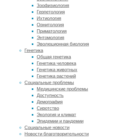
информация
Зоофизиология
заработала,
Герпетология
её
Ихтиология
нужно
Орнитология
перенести
Приматология
(транскрибировать)
Энтомология
из
Эволюционная биология
ДНК
Генетика
в
Общая генетика
РНК;
Генетика человека
дальше
Генетика животных
РНК
Генетика растений
либо
Социальные проблемы
работают
Медицинские проблемы
сами,
Доступность
либо
Демография
служат
Сиротство
матрицами
Экология и климат
для
Эпидемии и пандемии
синтеза
Социальные новости
белков.
Новости благотворительности