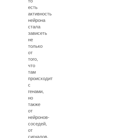
то
есть
активность
нейрона
стала
зависеть
не
только
от
того,
что
там
происходит
с
генами,
но
также
от
нейронов-
соседей,
от
сигналов,