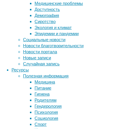
алкогол
Медицинские проблемы
медленн
Доступность
алкогол
Демография
первый 
Сиротство
Экология и климат
Хотя уч
Эпидемии и пандемии
сна уху
Социальные новости
процент
Новости благотворительности
формиру
Новости портала
день эм
Новые записи
активир
Случайная запись
пробуж
Ресурсы
Полезная информация
«Наши д
Медицина
влияет 
Питание
сна. <…
Гигиена
остаетс
Родителям
статьи.
Гендерология
Психология
Социология
Ссылка 
Спорт