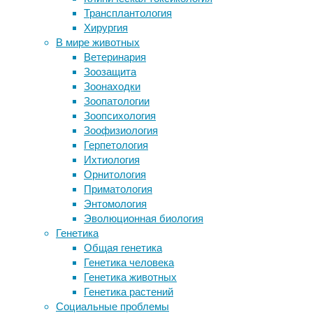
Sleep
.
Трансплантология
вирусов
Хирургия
Ученые выяснили, как лучше
Авторы 
В мире животных
использовать бактериальную
употреб
Ветеринария
терапию при раке легких
плохо с
Зоозащита
ЭЭГ и фМРТ помогут определять
ночного
Зоонаходки
наличие сознания
оставал
Зоопатологии
Как важные гены оказались
подряд.
Зоопсихология
неважными
Зоофизиология
В геноме африканцев нашли следы
Чтобы р
Герпетология
неандертальской ДНК
участво
Ихтиология
протяже
Орнитология
исследо
Приматология
для каж
Энтомология
За 45 м
Эволюционная биология
коктейл
Генетика
кровать
Общая генетика
Генетика человека
Генетика животных
Для ан
Генетика растений
эффекта
Социальные проблемы