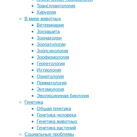
17/01/2023
Трансплантология
Эмпатия начинается с первых
бактерии
,
Хирургия
объятий
инфекции
,
В мире животных
Тревога и депрессия во время
медицина
Ветеринария
беременности повышают риск
Зоозащита
кесарева сечения
Некоторые
Зоонаходки
Единственным млекопитающим с
бактерии
Зоопатологии
ритмической памятью оказался
способны
Зоопсихология
морской слон
спать
Зоофизиология
Австралийцы начали третью фазу
в
Герпетология
испытаний вакцины против
хозяйских
Ихтиология
хламидиоза для коал
клетках,
Орнитология
никак
Приматология
их
Следите за новостями
Энтомология
не
Эволюционная биология
беспокоя,
Генетика
но
Общая генетика
если
Генетика человека
их
Генетика животных
потревожить
Генетика растений
медицинским
Социальные проблемы
вмешательством,