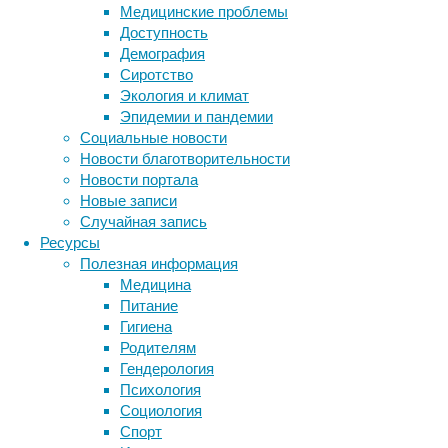
Медицинские проблемы
бактерии
Доступность
проснутся
Демография
и
Сиротство
запустят
Экология и климат
инфекционную
Эпидемии и пандемии
болезнь.
Социальные новости
Новости благотворительности
Новости портала
Новые записи
Случайная запись
Ресурсы
Полезная информация
Медицина
Питание
Гигиена
В
Родителям
больничных
Гендерология
инфекциях
Психология
обычно
Социология
винят
Спорт
недостаточную