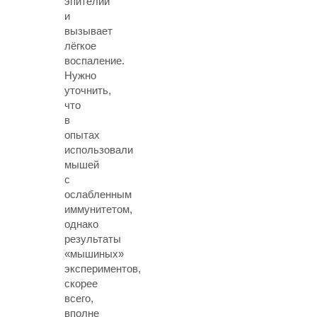
эпителий
и
вызывает
лёгкое
воспаление.
Нужно
уточнить,
что
в
опытах
использовали
мышей
с
ослабленным
иммунитетом,
однако
результаты
«мышиных»
экспериментов,
скорее
всего,
вполне