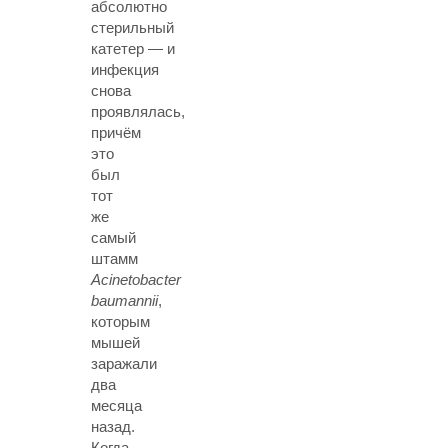
абсолютно
стерильный
катетер — и
инфекция
снова
проявлялась,
причём
это
был
тот
же
самый
штамм
Acinetobacter
baumannii
,
которым
мышей
заражали
два
месяца
назад.
Когда