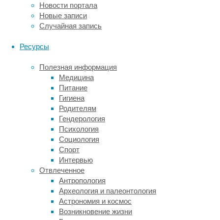
Новости портала
где
Новые записи
возникает
Случайная запись
больничная
инфекция
Ресурсы
Acinetobacter
baumannii
,
Полезная информация
она
Медицина
ещё
Питание
появляется,
Гигиена
например,
Родителям
в
Гендерология
кровотоке
Психология
(опять
Социология
же
Спорт
после
Интервью
введения
Отвлеченное
катетеров
Антропология
в
Археология и палеонтология
вены)
Астрономия и космос
и
Возникновение жизни
в