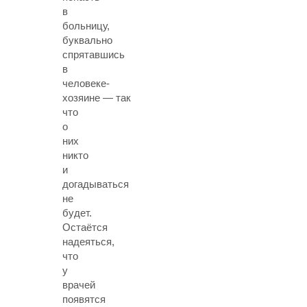
в
больницу,
буквально
спрятавшись
в
человеке-
хозяине — так
что
о
них
никто
и
догадываться
не
будет.
Остаётся
надеяться,
что
у
врачей
появятся