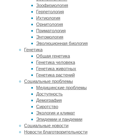
вокруг.
Зоофизиология
Причиной
Герпетология
часто
Ихтиология
оказывается
Орнитология
бактерия
Приматология
Acinetobacter
Энтомология
baumannii
— она
Эволюционная биология
вдруг
Генетика
появляется
Общая генетика
у
Генетика человека
пациентов,
Генетика животных
которым
Генетика растений
в
Социальные проблемы
мочевыводящие
Медицинские проблемы
пути
Доступность
ввели
Демография
катетер.
Сиротство
Мочеполовой
Экология и климат
тракт
Эпидемии и пандемии
не
Социальные новости
единственное
Новости благотворительности
место,