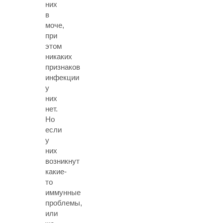
них
в
моче,
при
этом
никаких
признаков
инфекции
у
них
нет.
Но
если
у
них
возникнут
какие-
то
иммунные
проблемы,
или