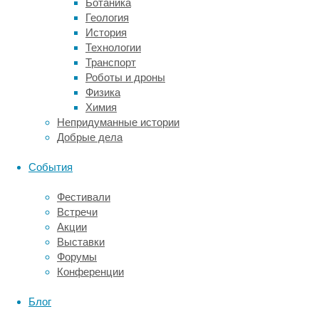
Ботаника
лёгких — у
Геология
пациентов,
История
подключённых
Технологии
к
Транспорт
аппарату
Роботы и дроны
искусственного
Физика
дыхания.
Химия
Избавиться
Непридуманные истории
от
Добрые дела
Acinetobacter
baumannii
События
непросто,
это
Фестивали
одна
Встречи
из
Акции
тех
Выставки
бактерий,
Форумы
которые
Конференции
легко
приобретают
Блог
устойчивость