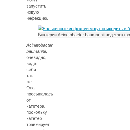
запустить
новую
инфекцию.
Бактерии Acinetobacter baumannii под элект
Acinetobacter
baumannii
,
очевидно,
ведёт
себя
так
же.
Она
просыпалась
от
катетера,
поскольку
катетер
травмирует