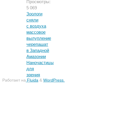
Просмотры:
5 069
Зоологи
сняли
с воздуха
массовое
вылупление
черепашат
в Западной
Амазонии
Наночастицы
для
зрения
Работает на
Fluida
&
WordPress.