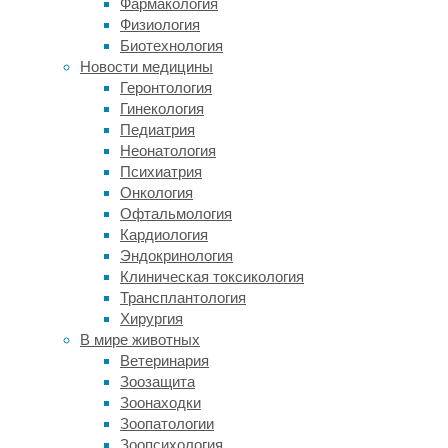
Фармакология
бактериальные
Физиология
инфекции
Биотехнология
мочевыводящих
Новости медицины
путей,
Геронтология
которые
Гинекология
часто
Педиатрия
случатся
Неонатология
в
Психиатрия
больницах
Онкология
и
Офтальмология
которые
Кардиология
берутся
Эндокринология
как
Клиническая токсикология
будто
Трансплантология
ниоткуда,
Хирургия
несмотря
В мире животных
на
Ветеринария
исключительную
Зоозащита
дезинфекционную
Зоонаходки
обработку
Зоопатологии
всего
Зоопсихология