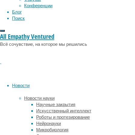
физиология
эволюция
экология
возникнуть
Конференции
даже
эмоции
эпидемия
этология
Блог
тогда,
Поиск
когда
создаётся
стерильность
All Empathy Ventured
идеальная.
Всё сочувствие, на которое мы решились
Откуда
в
таком
случае
берутся
бактерии?
А
Новости
берутся
они
Новости науки
из
Научные закрытия
самого
Искусственный интеллект
пациента.
Роботы и протезирование
Нейронауки
Исследователи
Микробиология
изучали