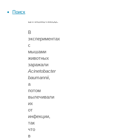
к
широкому
Поиск
спектру
антибиотиков.
В
экспериментах
с
мышами
животных
заражали
Acinetobacter
baumannii
,
а
потом
вылечивали
их
от
инфекции,
так
что
в