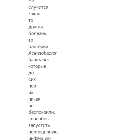
же
случится
какая-
то
другая
болезнь,
то
бактерии
Acinetobacter
baumannii
,
которые
до
сих
пор
их
никак
не
беспокоили,
способны
запустить
полноценную
инфекцию