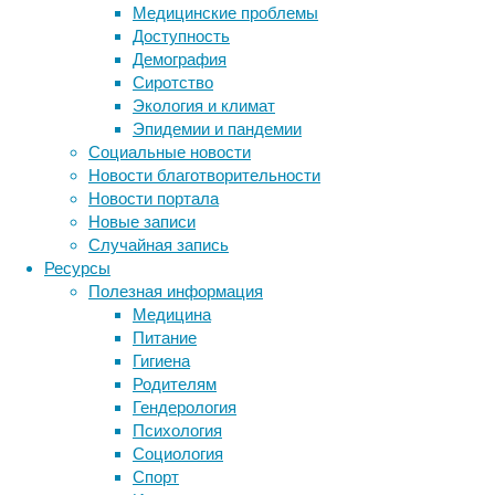
могут
Медицинские проблемы
спасти
Доступность
их
Демография
жизни.
Сиротство
Но
Экология и климат
лишь
Эпидемии и пандемии
немногие
Социальные новости
из
Новости благотворительности
них
Новости портала
получают
Новые записи
такой
Случайная запись
шанс,
Ресурсы
а
Полезная информация
учитывая,
Медицина
что
Питание
организм
Гигиена
может
Родителям
отторгнуть
Гендерология
чужой
Психология
орган,
Социология
это
Спорт
значительно