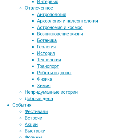
Интервью
Метки
уменьшает
Отвлеченное
количество
биология
Антропология
бактерии
ДНК
успешных
Археология и палеонтология
биотехнология
вирусы
восприятие
пересадок
.
Астрономия и космос
животные
генетика
дети
диагностика
Возникновение жизни
здоровье
знания
иммунитет
Ботаника
Геология
инфекции
инструменты и методы
История
исследования
климат
когнитивистика
Технологии
медицина
Транспорт
метаболизм
лекарства
Роботы и дроны
мозг
Физика
неврология
наука
Химия
Учёные
нейробиология
нейроновости
Непридуманные истории
давно
нейрофизиология
общество
обучение
Добрые дела
работают
питание
онкология
память
палеонтология
События
над
психология
поведение
психиатрия
Фестивали
тем,
Встречи
чтобы
социология
социальные проблемы
сон
Акции
физиология
решить
эволюция
экология
Выставки
эту
эмоции
эпидемия
этология
Форумы
проблему,