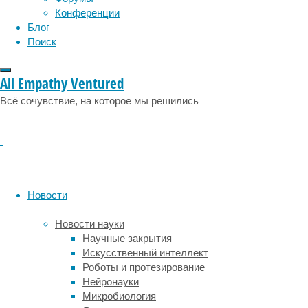
Конференции
и
Блог
вот
Поиск
команда
исследователей
из
All Empathy Ventured
Массачусетского
Всё сочувствие, на которое мы решились
центрального
госпиталя
совместно
с
сотрудниками
Гарвардской
медицинской
Новости
школы
вплотную
Новости науки
приблизились
Научные закрытия
к
Искусственный интеллект
созданию
Роботы и протезирование
искусственно
Нейронауки
выращенных
Микробиология
сердец.