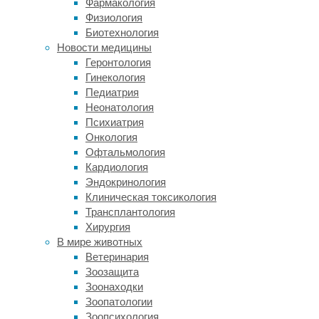
Фармакология
Физиология
Американские
Биотехнология
учёные
Новости медицины
вырастили
Геронтология
ткани
Гинекология
человеческого
Педиатрия
сердца
Неонатология
в
Психиатрия
лабораторных
Онкология
условиях,
Офтальмология
о
Кардиология
чём
Эндокринология
сообщили
Клиническая токсикология
в
Трансплантология
журнале
Хирургия
Circulation
В мире животных
Research
.
Ветеринария
Для
Зоозащита
их
Зоонаходки
создания
Зоопатологии
были
Зоопсихология