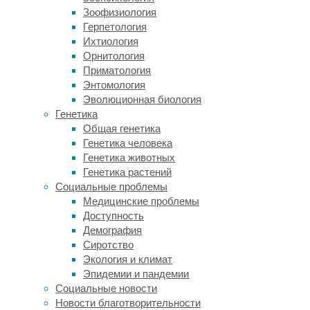
использованы
Зоофизиология
клетки
Герпетология
кожи
Ихтиология
взрослого
Орнитология
человека.
Приматология
В
Энтомология
идеале
Эволюционная биология
всё
Генетика
это
Общая генетика
в
Генетика человека
будущем
Генетика животных
должно
Генетика растений
привести
Социальные проблемы
к
Медицинские проблемы
выращиванию
Доступность
полноценных
Демография
бьющихся
Сиротство
сердец
Экология и климат
из
Эпидемии и пандемии
клеток
Социальные новости
тех
Новости благотворительности
людей,