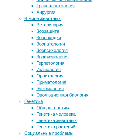
15/02/2021
Трансплантология
проекта DreamLab найдены сотни
биотехнология
,
Хирургия
молекул с противораковыми
генная
В мире животных
свойствами
инженерия
,
Ветеринария
Эксперимент показал, как кошки
искусственные
Зоозащита
следят за своими хозяевами, даже
органы
,
Зоонаходки
не видя их
исследования
,
Зоопатологии
Не все насыщенные жиры одинаково
медицина
,
Зоопсихология
вредны
стволовые
Зоофизиология
COVID-19, тромбоз и антикоагулянты
клетки
,
Герпетология
трансплантация
Ихтиология
Следите за новостями
Орнитология
Тысячи
Приматология
людей
Энтомология
по
Эволюционная биология
всему
Генетика
миру
Общая генетика
ждут
Генетика человека
донорских
Генетика животных
сердец,
Генетика растений
которые
Социальные проблемы