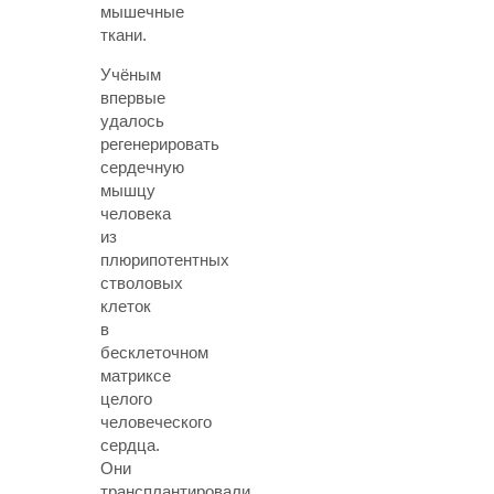
мышечные
ткани.
Учёным
впервые
удалось
регенерировать
сердечную
мышцу
человека
из
плюрипотентных
стволовых
клеток
в
бесклеточном
матриксе
целого
человеческого
сердца.
Они
трансплантировали