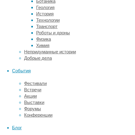
Ботаника
которым
Геология
распределяются
История
клетки.
Технологии
В
Транспорт
своей
Роботы и дроны
предыдущей
Физика
работе
Химия
учёные
Непридуманные истории
создали
Добрые дела
технологию,
позволяющую
События
исключить
иммунный
Фестивали
ответ
Встречи
организма
Акции
реципиента
Выставки
при
Форумы
пересадке
Конференции
ему
органа
Блог
другого