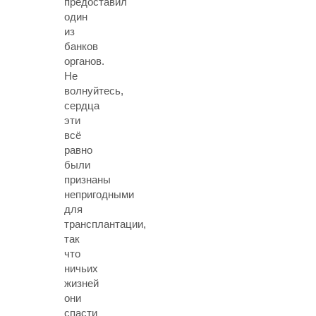
предоставил
один
из
банков
органов.
Не
волнуйтесь,
сердца
эти
всё
равно
были
признаны
непригодными
для
трансплантации,
так
что
ничьих
жизней
они
спасти