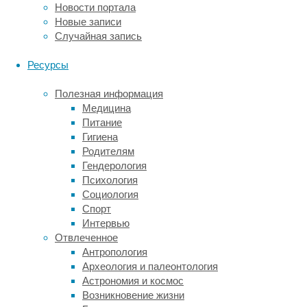
Новости портала
которым
Новые записи
необходима
Случайная запись
пересадка
органа.
Ресурсы
Органы
гораздо
Полезная информация
проще
Медицина
выращивать
Питание
в
Гигиена
лаборатории,
Родителям
где
Гендерология
у
Психология
учёных
Социология
есть
Спорт
некое
Интервью
подобие
Отвлеченное
каркасов
Антропология
для
Археология и палеонтология
будущих
Астрономия и космос
органов,
Возникновение жизни
по