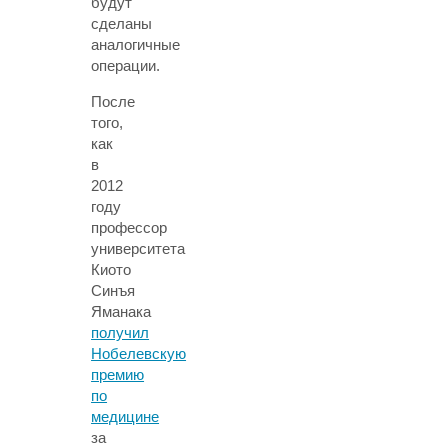
будут
сделаны
аналогичные
операции.
После
того,
как
в
2012
году
профессор
университета
Киото
Синъя
Яманака
получил
Нобелевскую
премию
по
медицине
за