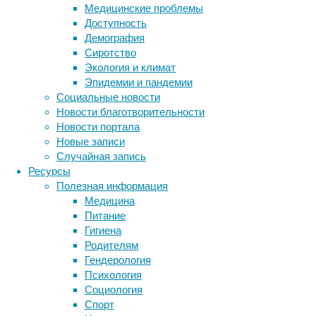
выращена
Медицинские проблемы
из
Доступность
стволовых
Демография
клеток,
Сиротство
дала
Экология и климат
положительные
Эпидемии и пандемии
результаты
Социальные новости
уже
Новости благотворительности
через
Новости портала
сутки
Новые записи
после
Случайная запись
её
Ресурсы
проведения.
Полезная информация
Медицина
Питание
Клетки сетчатки глаза, воспринимающие све
Гигиена
Родителям
Революционную
Гендерология
трансплантологическую
Психология
операцию
Социология
провели
Спорт
в