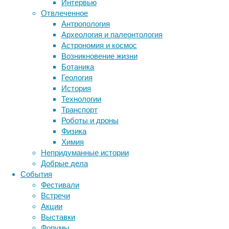
Интервью
японском
Отвлеченное
государственном
Метки
Антропология
Институте
биология
Археология и палеонтология
естественных
бактерии
ДНК
Астрономия и космос
наук
биотехнология
вирусы
восприятие
Возникновение жизни
(RIKEN),
животные
генетика
дети
диагностика
Ботаника
который
здоровье
знания
иммунитет
Геология
проводит
История
инфекции
инструменты и методы
клинические
Технологии
испытания
исследования
климат
когнитивистика
Транспорт
метода
.
медицина
Роботы и дроны
метаболизм
лекарства
В
Физика
ходе
мозг
Химия
неврология
наука
операции
Непридуманные истории
нейробиология
нейроновости
специалисты
Добрые дела
нейрофизиология
общество
обучение
Страны
События
питание
онкология
память
палеонтология
восходящего
Фестивали
психология
поведение
солнца
психиатрия
Встречи
пересадили
Акции
социология
социальные проблемы
сон
сетчатку
Выставки
физиология
эволюция
экология
глаза
Форумы