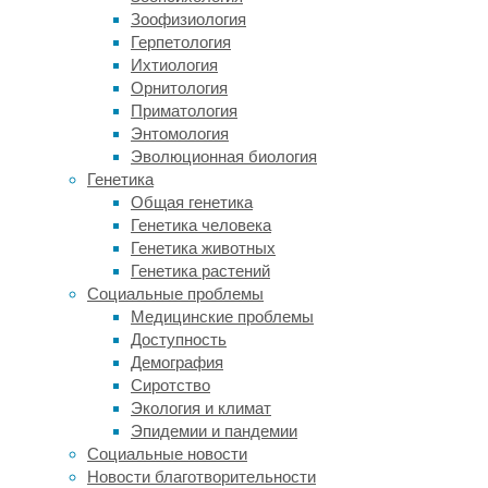
красных
Зоофизиология
кровяных
Герпетология
телец
Ихтиология
из
Орнитология
глазных
Приматология
сосудов,
Энтомология
и
Эволюционная биология
потому
Генетика
делать
Общая генетика
окончательные
Генетика человека
выводы
Генетика животных
пока
Генетика растений
рано.
Социальные проблемы
Макулодистрофия
Медицинские проблемы
поражает
Доступность
сетчатку
Демография
глаза
Сиротство
и
Экология и климат
является
Эпидемии и пандемии
одной
Социальные новости
из
Новости благотворительности