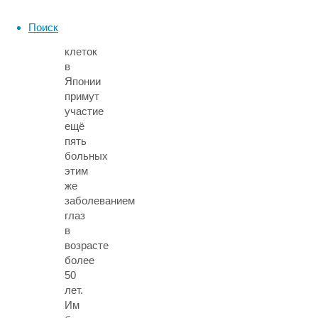
с
использованием
Поиск
стволовых
клеток
в
Японии
примут
участие
ещё
пять
больных
этим
же
заболеванием
глаз
в
возрасте
более
50
лет.
Им