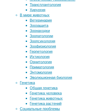
25/02/2023
Трансплантология
Новое слово в диагностике рака
биотехнология
,
Хирургия
груди: таблетка заставит опухоль
генная
В мире животных
светиться
инженерия
,
Ветеринария
«Хаббл» впервые обнаружил
зрение
,
Зоозащита
свидетельства атмосферы из
медицина
,
Зоонаходки
водяного пара на Ганимеде
стволовые
Зоопатологии
Какими бывают тревожные
клетки
,
Зоопсихология
расстройства
трансплантация
Зоофизиология
Депрессию после инфаркта связали
Герпетология
с повышенным риском смерти
Первая
Ихтиология
в
Орнитология
Следите за новостями
мире
Приматология
операция
Энтомология
по
Эволюционная биология
пересадке
Генетика
человеку
Общая генетика
сетчатки
Генетика человека
глаза,
Генетика животных
которая
Генетика растений
была
Социальные проблемы