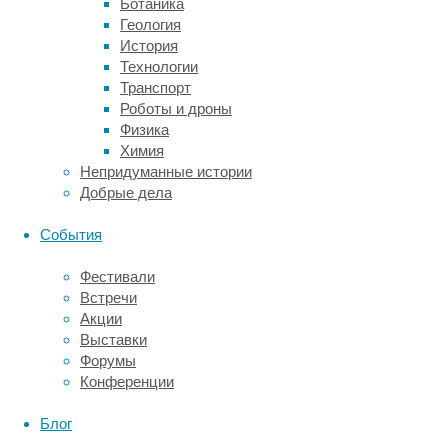
Ботаника
институте
Геология
RIKEN
История
рассчитывают,
Технологии
что
Транспорт
пересадка
Роботы и дроны
выращенной
Физика
сетчатки
Химия
может
Непридуманные истории
оказаться
Добрые дела
действенным
способом
События
лечения
макулодистрофии.
Фестивали
Как
Встречи
ожидается,
Акции
в
Выставки
первых
Форумы
в
Конференции
мире
клинических
Блог
испытаниях