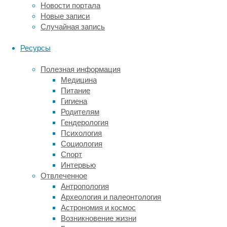
основных
Новости портала
причин
Новые записи
слепоты
Случайная запись
среди
пожилых
Ресурсы
людей.
Существующие
Полезная информация
на
Медицина
сегодняшний
Питание
день
Гигиена
методы
Родителям
лечения
Гендерология
этого
Психология
заболевания
Социология
способны
Спорт
лишь
Интервью
временно
Отвлеченное
устранять
Антропология
его
Археология и палеонтология
симптомы.
Астрономия и космос
Возникновение жизни
В