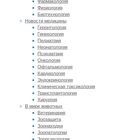
Фармакология
это
Физиология
может
Биотехнология
быть
Новости медицины
признаком
Геронтология
успешности
Гинекология
операции.
Педиатрия
В
Неонатология
то
Психиатрия
же
Онкология
время
Офтальмология
учёные
Кардиология
не
Эндокринология
исключают,
Клиническая токсикология
что
Трансплантология
подобные
Хирургия
изменения
В мире животных
могли
Ветеринария
произойти
Зоозащита
из-
Зоонаходки
за
Зоопатологии
ухода
Зоопсихология