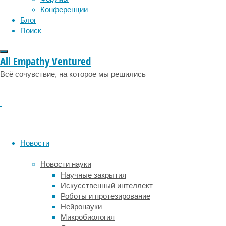
эмоции
эпидемия
этология
70-
Конференции
летней
Блог
пациентке,
Поиск
больной
макулодистрофией
All Empathy Ventured
—
возрастным
Всё сочувствие, на которое мы решились
нарушением
зрения.
Женщина
сообщила,
что
её
Новости
«область
зрения
Новости науки
стала
Научные закрытия
светлее».
Искусственный интеллект
В
Роботы и протезирование
RIKEN
Нейронауки
предполагают,
Микробиология
что