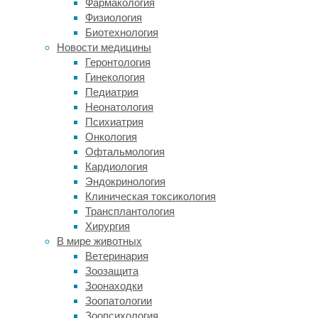
Фармакология
уставный
Физиология
капитал
Биотехнология
«Русатом
Новости медицины
Хэлскеа»
Геронтология
составит
Гинекология
480
Педиатрия
млн
Неонатология
рублей.
Психиатрия
Онкология
Ядерная
Офтальмология
медицина
Кардиология
–
Эндокринология
активно
Клиническая токсикология
развиваемое
Трансплантология
направление
Хирургия
в
В мире животных
российской
Ветеринария
атомной
Зоозащита
отрасли.
Зоонаходки
Ранее
Зоопатологии
уже
Зоопсихология