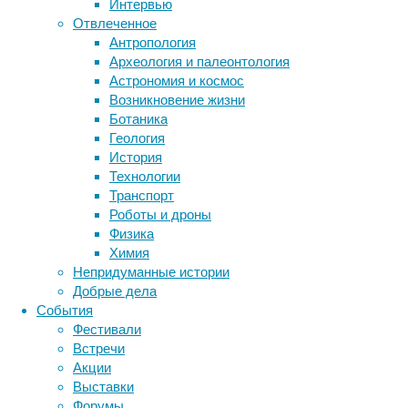
Интервью
Отвлеченное
Метки
Антропология
биология
Археология и палеонтология
бактерии
ДНК
Астрономия и космос
биотехнология
вирусы
восприятие
Возникновение жизни
животные
генетика
дети
диагностика
Ботаника
«Новая
здоровье
знания
иммунитет
Геология
компания
История
инфекции
инструменты и методы
станет
Технологии
исследования
интегратором
климат
когнитивистика
Транспорт
российского
медицина
Роботы и дроны
предложения
метаболизм
лекарства
Физика
в
мозг
Химия
неврология
наука
сфере
Непридуманные истории
нейробиология
нейроновости
технологий
Добрые дела
нейрофизиология
ядерной
общество
обучение
События
медицины
питание
онкология
память
палеонтология
Фестивали
для
психология
поведение
психиатрия
Встречи
вывода
Акции
социология
социальные проблемы
сон
их
Выставки
физиология
эволюция
экология
на
Форумы