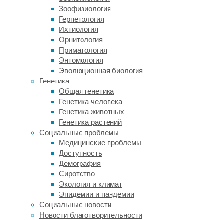
было
Зоофизиология
заявлено
Герпетология
о
Ихтиология
создании
Орнитология
радиофармацевтического
Приматология
кластера
Энтомология
на
Эволюционная биология
базе
Генетика
Курчатовского
Общая генетика
института
Генетика человека
для
Генетика животных
разработки
Генетика растений
и
Социальные проблемы
производства
Медицинские проблемы
отечественных
Доступность
радиофармпрепаратов
Демография
и
Сиротство
медицинского
Экология и климат
оборудования,
Эпидемии и пандемии
используемых
Социальные новости
в
Новости благотворительности
позитронно-