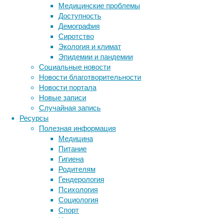
Медицинские проблемы
и
Доступность
за
Демография
рубежом
Сиротство
российских
Экология и климат
ядерных
Эпидемии и пандемии
технологий
Социальные новости
для
Новости благотворительности
медицины,
Новости портала
а
Новые записи
также
Случайная запись
радиационных
Ресурсы
технологий
Полезная информация
для
Медицина
центров
Питание
облучения
Гигиена
и
Родителям
стерилизации.
Гендерология
Психология
Социология
Спорт