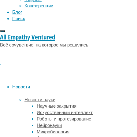
мировые
эмоции
эпидемия
этология
Конференции
рынки»,
Блог
—
Поиск
сообщил
РИА
«Новости»
All Empathy Ventured
источник,
Всё сочувствие, на которое мы решились
знакомый
с
планами
создания
компании.
Как
Новости
следует
из
Новости науки
материалов
Научные закрытия
на
Искусственный интеллект
сайте
Роботы и протезирование
раскрытия
Нейронауки
корпоративной
Микробиология
информации,