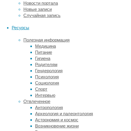
Новости портала
эмиссионной
Новые записи
томографии.
Случайная запись
Еще
Ресурсы
одно
применение
Полезная информация
современных
Медицина
радиационных
Питание
технологий
Гигиена
—
Родителям
стерилизация
Гендерология
медицинских
Психология
изделий
Социология
и
Спорт
обеззараживание
Интервью
продовольственных
Отвлеченное
товаров
Антропология
путем
Археология и палеонтология
радиационной
Астрономия и космос
обработки.
Возникновение жизни
В