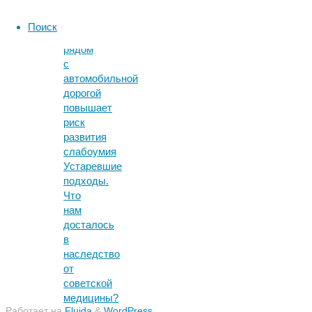
Просмотры:
803
Поиск
Жизнь
рядом
с
автомобильной
дорогой
повышает
риск
развития
слабоумия
Устаревшие
подходы.
Что
нам
досталось
в
наследство
от
советской
медицины?
Работает на
Fluida
&
WordPress.