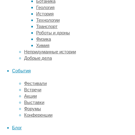
Ботаника
2016
Геология
году
История
было
Технологии
подписано
Транспорт
соглашение
Роботы и дроны
по
Физика
развитию
Химия
в
Непридуманные истории
Индии
Добрые дела
с
участием
События
Росатома
сети
Фестивали
интегрированных
Встречи
центров
Акции
радиационной
Выставки
стерилизации.
Форумы
Ссылка
Конференции
на
источник
Блог