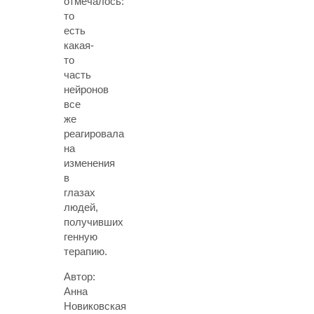
отмечалось:
то
есть
какая-
то
часть
нейронов
все
же
реагировала
на
изменения
в
глазах
людей,
получивших
генную
терапию.
Автор:
Анна
Новиковская