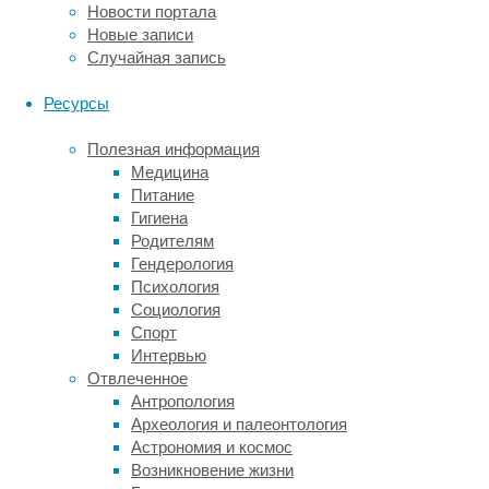
при
Новости портала
котором
Новые записи
человек
Случайная запись
видит
мир
Ресурсы
в
оттенках
Полезная информация
серого
Медицина
и
Питание
плохо
Гигиена
различает
Родителям
предметы
Гендерология
на
Психология
ярком
Социология
дневном
Спорт
свету
Интервью
—
Отвлеченное
возможность
Антропология
впервые
Археология и палеонтология
увидеть
Астрономия и космос
цветной
Возникновение жизни