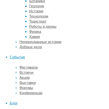
мир.
Ботаника
Геология
В
История
эксперименте
Технологии
участвовали
Транспорт
четыре
Роботы и дроны
человека
Физика
(три
Химия
взрослых
Непридуманные истории
и
Добрые дела
один
ребенок),
События
которые
прошли
Фестивали
генную
Встречи
аугментацию
Акции
(
gene
Выставки
augmentation
)
Форумы
—
Конференции
терапию,
при
Блог
которой