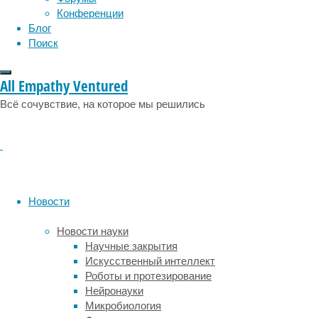
Это
Конференции
состояние
Блог
обусловлено
Поиск
отсутствием
(или
All Empathy Ventured
неработоспособностью)
у
Всё сочувствие, на которое мы решились
человека
колбочек
в
сетчатке
глаза
—
Новости
то
есть
Новости науки
фоторецепторов,
Научные закрытия
отвечающих
Искусственный интеллект
за
Роботы и протезирование
восприятие
Нейронауки
цветов.
Микробиология