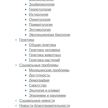
исследователей
Зоофизиология
из
Герпетология
Еврейского
Ихтиология
университета
Орнитология
в
Приматология
Иерусалиме
Энтомология
(Израиль)
Эволюционная биология
решила
Генетика
проверить,
Общая генетика
возможно
Генетика человека
ли
Генетика животных
дать
Генетика растений
пациентам
Социальные проблемы
с
Медицинские проблемы
CNGA3-
Доступность
ахроматопсией
Демография
—
Сиротство
врожденным
Экология и климат
наследственным
Эпидемии и пандемии
нарушением
Социальные новости
зрения,
Новости благотворительности