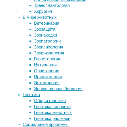
19:22
Трансплантология
Новый участок генома помог
14/07/2023
Хирургия
объяснить, как мозг обезьяны
восприятие
,
В мире животных
развился до мозга Homo sapiens
генная
Ветеринария
Мозг учится распознавать лица с
терапия
,
Зоозащита
нуля
зрение
,
Зоонаходки
Нейронный сигнал и питание по
медицина
Зоопатологии
Bluetooth
Зоопсихология
Люди
Зоофизиология
Следите за новостями
с
Герпетология
ахроматопсией,
Ихтиология
или
Орнитология
полной
Приматология
цветовой
Энтомология
слепотой,
Эволюционная биология
не
Генетика
способны
Общая генетика
различать
Генетика человека
цвета,
Генетика животных
но
Генетика растений
израильские
Социальные проблемы