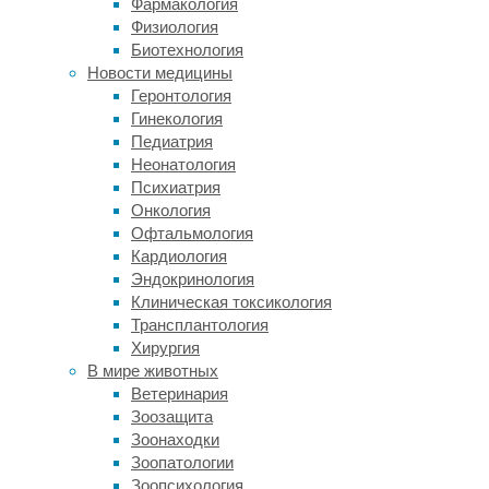
При
Фармакология
отсутствии
Физиология
колбочек
Биотехнология
помочь
Новости медицины
человеку
Геронтология
с
Гинекология
ахроматопсией
Педиатрия
невозможно,
Неонатология
однако,
Психиатрия
если
Онкология
недуг
Офтальмология
обусловлен
Кардиология
лишь
Эндокринология
неправильной
Клиническая токсикология
работой
Трансплантология
этих
Хирургия
клеток,
В мире животных
помочь
Ветеринария
может
Зоозащита
генотерапия.
Зоонаходки
И
Зоопатологии
группа
Зоопсихология