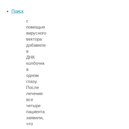
здоровый
ген
Поиск
CNGA3
с
помощью
вирусного
вектора
добавили
в
ДНК
колбочек
в
одном
глазу.
После
лечения
все
четыре
пациента
заявили,
что