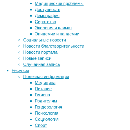
исследователи
Медицинские проблемы
обнаружили
Доступность
способ
Демография
помочь
Сиротство
им
Экология и климат
увидеть
Эпидемии и пандемии
по
Социальные новости
крайней
Новости благотворительности
мере
Новости портала
один
Новые записи
цвет.
Случайная запись
Ресурсы
Полезная информация
Медицина
Питание
Гигиена
Родителям
Гендерология
Психология
Социология
Метки
Спорт