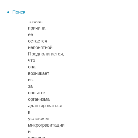
уже
давно,
Поиск
хотя
точная
причина
ее
остается
непонятной.
Предполагается,
что
она
возникает
из-
за
попыток
организма
адаптироваться
к
условиям
микрогравитации
и
связана