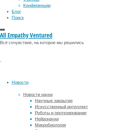
и
Конференции
анемия,
Блог
дефицит
Поиск
гемоглобина
в
All Empathy Ventured
крови.
Происходит
Всё сочувствие, на которое мы решились
это
из-
за
ускоренного
разрушения
эритроцитов:
Новости
к
такому
Новости науки
выводу
Научные закрытия
пришли
Искусственный интеллект
авторы
Роботы и протезирование
новой
Нейронауки
статьи,
Микробиология
опубликованной