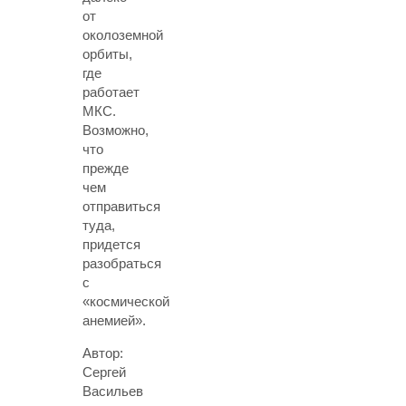
от
околоземной
орбиты,
где
работает
МКС.
Возможно,
что
прежде
чем
отправиться
туда,
придется
разобраться
с
«космической
анемией».
Автор:
Сергей
Васильев