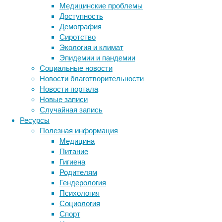
Медицинские проблемы
Доступность
Демография
Сиротство
Экология и климат
Люди
Эпидемии и пандемии
не
Социальные новости
слишком
Новости благотворительности
хорошо
Новости портала
приспособлены
Новые записи
к
Случайная запись
пребыванию
Ресурсы
в
Полезная информация
космическом
Медицина
пространстве
Питание
даже
Гигиена
на
Родителям
борту
Гендерология
герметичных
Психология
кораблей.
Социология
Метки
Избыток
Спорт
радиации