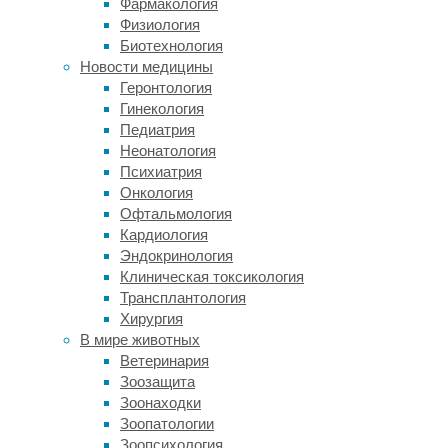
Фармакология
в
Физиология
журнале
Биотехнология
Nature
Новости медицины
Medicine
.
Геронтология
Эритроциты
Гинекология
(красные
Педиатрия
кровяные
Неонатология
тельца)
Психиатрия
–
Онкология
самые
Офтальмология
мелкие
Кардиология
и
Эндокринология
многочисленные,
Клиническая токсикология
и
Трансплантология
одни
Хирургия
из
В мире животных
самых
Ветеринария
короткоживущих
Зоозащита
клеток
Зоонаходки
человеческого
Зоопатологии
организма.
Зоопсихология