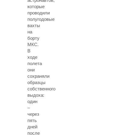
астронавтов,
которые
проводили
полугодовые
вахты
на
борту
МКС.
В
ходе
полета
они
сохраняли
образцы
собственного
выдоха:
один
–
через
пять
дней
после