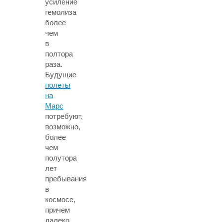
усиление
гемолиза
более
чем
в
полтора
раза.
Будущие
полеты
на
Марс
потребуют,
возможно,
более
чем
полутора
лет
пребывания
в
космосе,
причем
далеко