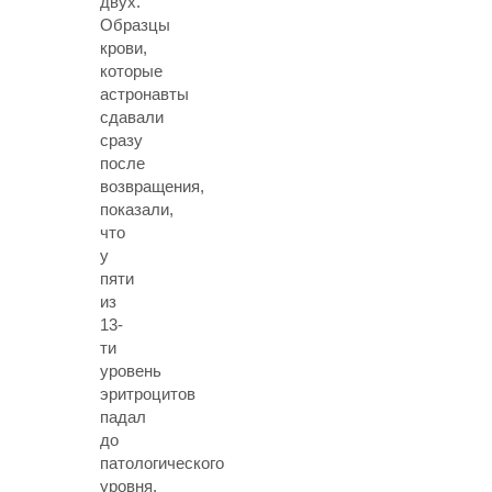
двух.
Образцы
крови,
которые
астронавты
сдавали
сразу
после
возвращения,
показали,
что
у
пяти
из
13-
ти
уровень
эритроцитов
падал
до
патологического
уровня.