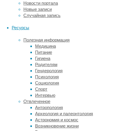
уже
Новости портала
достаточно
Новые записи
давно
Случайная запись
было
замечено,
Ресурсы
что
в
Полезная информация
космосе
Медицина
этот
Питание
процесс
Гигиена
нарушается.
Родителям
Уже
Гендерология
в
Психология
первые
Социология
дни
Спорт
полета
Интервью
содержание
Отвлеченное
эритроцитов
Антропология
в
Археология и палеонтология
крови
Астрономия и космос
падает
Возникновение жизни
на