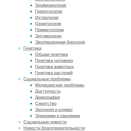
Каждую
Зоофизиология
секунду
Герпетология
из
Ихтиология
оборота
Орнитология
выводится
Приматология
около
Энтомология
двух
Эволюционная биология
миллионов
Генетика
эритроцитов,
Общая генетика
разрушаясь
Генетика человека
в
Генетика животных
ходе
Генетика растений
гемолиза,
Социальные проблемы
но
Медицинские проблемы
на
Доступность
смену
Демография
им
Сиротство
непрерывно
Экология и климат
заступают
Эпидемии и пандемии
новые.
Социальные новости
Однако
Новости благотворительности