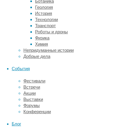
Ботаника
10-
Геология
12
История
процентов.
Технологии
Транспорт
Впоследствии
Роботы и дроны
оно
Физика
начинает
Химия
расти,
Непридуманные истории
но
Добрые дела
к
норме
События
окончательно
так
Фестивали
и
Встречи
не
Акции
возвращается.
Выставки
Феномен
Форумы
такой
Конференции
«космической
анемии»
Блог
известен