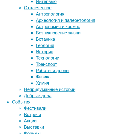
биология
Интервью
бактерии
ДНК
и
Отвлеченное
биотехнология
вирусы
восприятие
нехватка
Антропология
животные
генетика
дети
гравитации,
диагностика
Археология и палеонтология
недостаток
здоровье
знания
иммунитет
Астрономия и космос
подвижности
Возникновение жизни
инфекции
инструменты и методы
и
Ботаника
исследования
изоляция
климат
когнитивистика
Геология
–
медицина
История
метаболизм
все
лекарства
Технологии
это
мозг
Транспорт
неврология
наука
плохо
Роботы и дроны
нейробиология
нейроновости
сказывается
Физика
нейрофизиология
на
общество
обучение
Химия
питание
состоянии
онкология
память
палеонтология
Непридуманные истории
клеток
психология
поведение
психиатрия
Добрые дела
и
События
социология
социальные проблемы
сон
всего
Фестивали
физиология
эволюция
экология
организма
.
Встречи
эмоции
эпидемия
этология
В
Акции
частности,
Выставки
развивается
Форумы