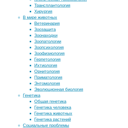
физиология
Трансплантология
Когда звери вышли на дневной свет
Хирургия
Какие бывают шкафы-купе
Эксперименты
В мире животных
Палеонтологи описали скелет самого
с
Ветеринария
крупного рамфоринха, больше 150
астронавтами
Зоозащита
лет хранившийся в музее
на
Зоонаходки
Палеонтологи проверили
МКС
Зоопатологии
эффективность укуса смилодона
показали,
Зоопсихология
что
Зоофизиология
скорость
Следите за новостями
Герпетология
разрушения
Ихтиология
эритроцитов
Орнитология
в
Приматология
космосе
Энтомология
увеличивается
Эволюционная биология
более
Генетика
чем
Общая генетика
в
Генетика человека
полтора
Генетика животных
раза.
Генетика растений
Социальные проблемы