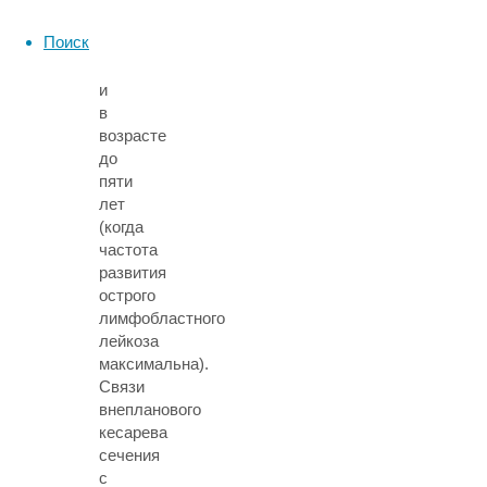
выраженной
Поиск
среди
мальчиков
и
в
возрасте
до
пяти
лет
(когда
частота
развития
острого
лимфобластного
лейкоза
максимальна).
Связи
внепланового
кесарева
сечения
с