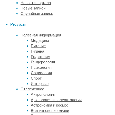
Новости портала
Выяснилось,
Новые записи
что
Случайная запись
у
рожденных
Ресурсы
путем
планового
Полезная информация
кесарева
Медицина
сечения
Питание
чаще
Гигиена
развивалось
Родителям
наиболее
Гендерология
распространенное
Психология
детское
Социология
онкогематологическое
Спорт
заболевание
Интервью
—
Отвлеченное
острый
Антропология
лимфобластный
Археология и палеонтология
лейкоз
Астрономия и космос
(отношение
Возникновение жизни
рисков