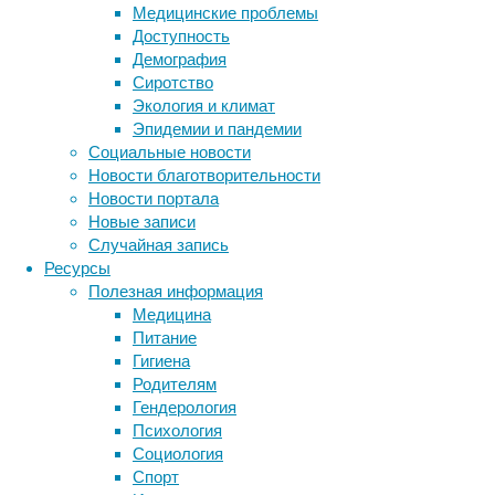
когортное
Медицинские проблемы
исследование
Доступность
и
Демография
обнаружила,
Сиротство
что
Экология и климат
у
Эпидемии и пандемии
детей,
Социальные новости
рожденных
Новости благотворительности
путем
Новости портала
планового
Новые записи
кесарева
Случайная запись
сечения,
Ресурсы
повышен
Полезная информация
риск
Медицина
онкогематологического
Питание
заболевания
Гигиена
—
Родителям
острого
Гендерология
лимфобластного
Психология
лейкоза.
Социология
Спорт
Метки