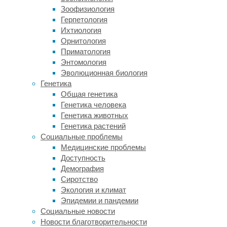
в
Зоофизиология
The
Герпетология
International
Ихтиология
Journal
Орнитология
of
Приматология
Cancer
.
Энтомология
Эволюционная биология
15,5
Генетика
процента
Общая генетика
участников
Генетика человека
родились
Генетика животных
путем
Генетика растений
кесарева
Социальные проблемы
сечения,
Медицинские проблемы
за
Доступность
изученный
Демография
период
Сиротство
было
Экология и климат
зарегистрировано
Эпидемии и пандемии
1495
Социальные новости
случаев
Новости благотворительности
лейкоза.