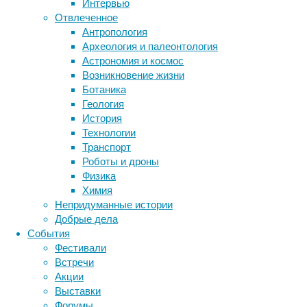
Интервью
биология
Отвлеченное
бактерии
ДНК
Антропология
биотехнология
вирусы
восприятие
Археология и палеонтология
животные
генетика
дети
диагностика
Астрономия и космос
здоровье
знания
иммунитет
Возникновение жизни
Ботаника
инфекции
инструменты и методы
Геология
исследования
климат
когнитивистика
История
В
медицина
Технологии
анализ
метаболизм
лекарства
Транспорт
вошли
мозг
Роботы и дроны
все
неврология
наука
Физика
дети,
нейробиология
нейроновости
Химия
родившиеся
нейрофизиология
общество
обучение
Непридуманные истории
в
питание
онкология
память
палеонтология
Добрые дела
Швеции
психология
поведение
психиатрия
События
в
Фестивали
1982–
социология
социальные проблемы
сон
Встречи
1989
физиология
эволюция
экология
Акции
и
эмоции
эпидемия
этология
Выставки
1999–
Форумы
2014