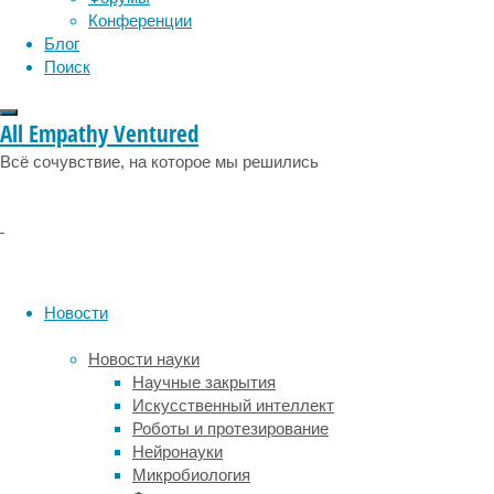
Конференции
годах
Блог
(за
Поиск
которые
были
доступны
All Empathy Ventured
полные
данные
Всё сочувствие, на которое мы решились
о
способе
родоразрешения,
условиях
беременности
и
Новости
диагнозах
острого
Новости науки
лимфобластного
Научные закрытия
лейкоза
Искусственный интеллект
в
Роботы и протезирование
возрасте
Нейронауки
до
Микробиология
20