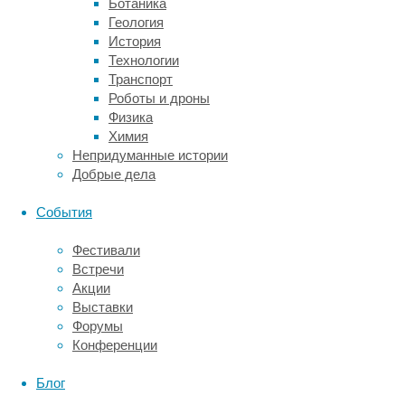
Ботаника
1,21),
Геология
в
История
особенности
Технологии
В-
Транспорт
клеточный
Роботы и дроны
(отношение
Физика
рисков
Химия
1,29).
Непридуманные истории
Эта
Добрые дела
корреляция
сохранялась
События
при
введении
Фестивали
поправок
Встречи
на
Акции
материнские
Выставки
и
Форумы
перинатальные
Конференции
факторы
и
Блог
была
наиболее