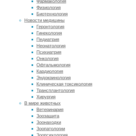
Фармакология
лет)
Физиология
—
Биотехнология
в
Новости медицины
общей
Геронтология
сумме
Гинекология
более
Педиатрия
2,44
Неонатология
миллиона
Психиатрия
человек.
Онкология
Статистическую
Офтальмология
обработку
Кардиология
данных
Эндокринология
проводили
Клиническая токсикология
методом
Трансплантология
коксовской
Хирургия
пропорциональной
В мире животных
регрессии
Ветеринария
рисков.
Зоозащита
Результаты
Зоонаходки
исследования
Зоопатологии
опубликованы
Зоопсихология