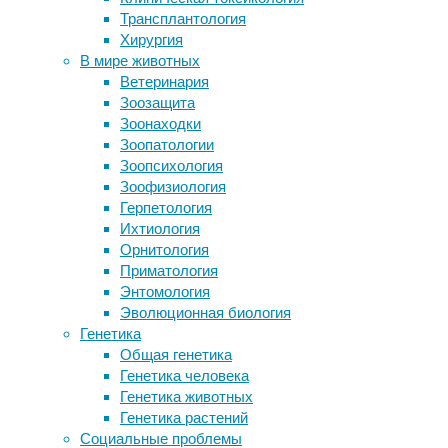
неравно
Трансплантология
Полярники мезозоя. Каких
Большая
Хирургия
динозавров находят в Якутии и на
изучени
В мире животных
Аляске и как им жилось
анализ 
Ветеринария
Депрессия может провоцировать рак
внутрен
Зоозащита
Что делать, если я хочу помочь и не
которые
Зоонаходки
знаю как
несчаст
Зоопатологии
ВОЗ опубликовала список самых
Зоопсихология
опасных супербактерий
Изучив 
Зоофизиология
изменен
Герпетология
повышен
Ихтиология
Первые 
Орнитология
надпоче
Приматология
Энтомология
Однако 
Эволюционная биология
между 4
Генетика
которог
Общая генетика
Генетика человека
Самыми 
Генетика животных
сосуды,
Генетика растений
обогаще
Социальные проблемы
белкова