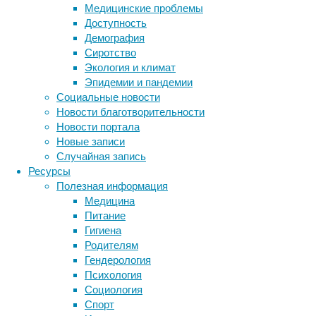
Медицинские проблемы
селезен
Доступность
иммунн
Демография
Исследо
Сиротство
которых
Экология и климат
названи
Эпидемии и пандемии
провели
Социальные новости
(эндоте
Новости благотворительности
GAS6 пр
Новости портала
ученые 
Новые записи
возраст
Случайная запись
молекул
Ресурсы
Полезная информация
Хотя ки
Медицина
другие 
Питание
человек
Гигиена
Стэнфор
Родителям
мультио
Гендерология
критиче
Психология
ускорен
Социология
Спорт
Ученые