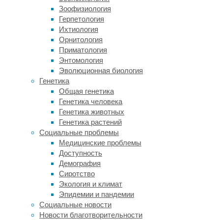
общества
Зоофизиология
кардиологов
Герпетология
(European
Ихтиология
Society
Орнитология
of
Приматология
Cardiology)
Энтомология
в
Эволюционная биология
Мюнхене.
Генетика
Общая генетика
«Среди
Генетика человека
врачей
Генетика животных
по
Генетика растений
всему
Социальные проблемы
миру
Медицинские проблемы
было
Доступность
много
Демография
неопределенности
Сиротство
относительно
Экология и климат
назначения
Эпидемии и пандемии
аспирина,
Социальные новости
–
Новости благотворительности
рассказала