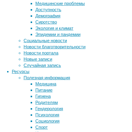
Медицинские проблемы
инфаркт,
Доступность
инсульт
Демография
или
Сиротство
другие
Экология и климат
проблемы
Эпидемии и пандемии
с
Социальные новости
сердцем.
Новости благотворительности
Однако
Новости портала
для
Новые записи
большинства
Случайная запись
других
Ресурсы
людей
Полезная информация
риски
Медицина
от
Питание
употребления
Гигиена
препарата
Родителям
могут
Гендерология
перевешивать
Психология
возможные
Социология
преимущества,
Спорт
свидетельствуют