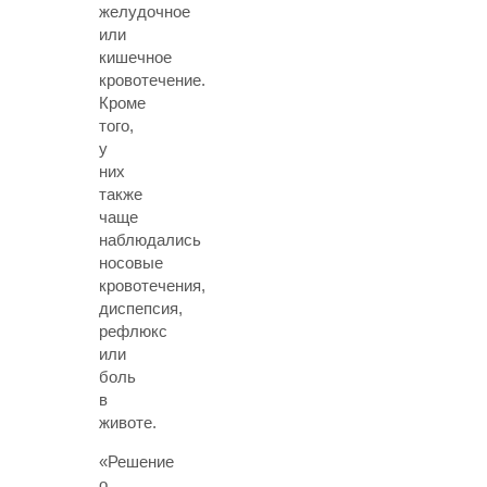
желудочное
или
кишечное
кровотечение.
Кроме
того,
у
них
также
чаще
наблюдались
носовые
кровотечения,
диспепсия,
рефлюкс
или
боль
в
животе.
«Решение
о