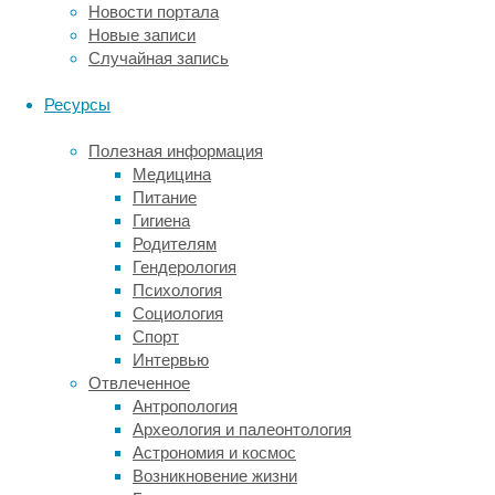
Новости портала
руководитель
Новые записи
исследования
Случайная запись
ASCEND,
доктор
Ресурсы
Джейн
Армитидж
Полезная информация
(Jane
Медицина
Armitage)
Питание
из
Гигиена
Оксфордского
Родителям
университета
Гендерология
(Oxford
Психология
University).
Социология
–
Спорт
Если
Интервью
вы
Отвлеченное
здоровы,
Антропология
то,
Археология и палеонтология
вероятно,
Астрономия и космос
не
Возникновение жизни
стоит