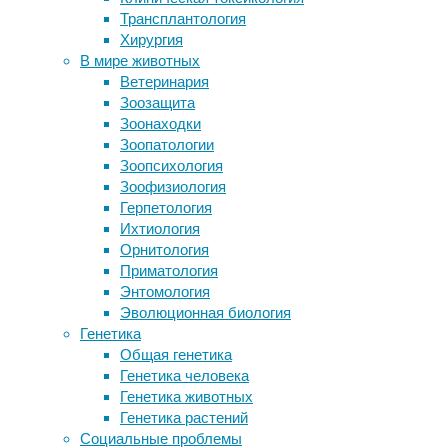
Трансплантология
«Шум» решает: реалистичная
28/08/2018,
Хирургия
динамика работы всего мозга
22:20
В мире животных
Причина облысения может быть в
28/08/2018
Ветеринария
клетках, перепутавших свои
инсульт
,
Зоозащита
функции
инфаркт
,
Зоонаходки
Транзиторная ишемическая атака
исследования
,
Зоопатологии
может ускорять когнитивное
лекарства
,
Зоопсихология
снижение
медицина
,
Зоофизиология
Характер сна способен помочь
профилактика
,
Герпетология
предсказать риск болезни
сердце
Ихтиология
Альцгеймера
Орнитология
Ежедневный
Приматология
прием
Следите за новостями
Энтомология
низкодозового
Эволюционная биология
аспирина,
Генетика
как
Общая генетика
известно,
Генетика человека
сокращает
Генетика животных
шансы
Генетика растений
на
Социальные проблемы
повторный