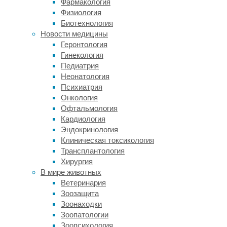
Фармакология
протестирован
Физиология
в
Биотехнология
качестве
Новости медицины
первичной
Геронтология
профилактики
Гинекология
на
Педиатрия
людях
Неонатология
без
Психиатрия
заболеваний
Онкология
сердца
Офтальмология
или
Кардиология
проблем
Эндокринология
с
Клиническая токсикология
кровеносными
Трансплантология
сосудами.
Хирургия
Результаты
В мире животных
исследований
Ветеринария
обсуждались
Зоозащита
на
Зоонаходки
встрече
Зоопатологии
Европейского
Зоопсихология