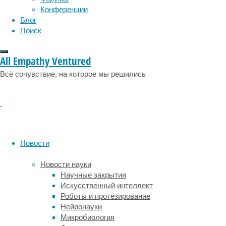
физиология
эволюция
препарата,
экология
Конференции
ценность
эмоции
эпидемия
этология
Блог
аспирина
Поиск
во
многих
ситуациях
All Empathy Ventured
пока
Всё сочувствие, на которое мы решились
остается
неясной.
В
последних
исследованиях,
наиболее
крупных
Новости
и
длительных
Новости науки
по
Научные закрытия
времени,
Искусственный интеллект
этот
Роботы и протезирование
дешевый
Нейронауки
антикоагулянт
Микробиология
был