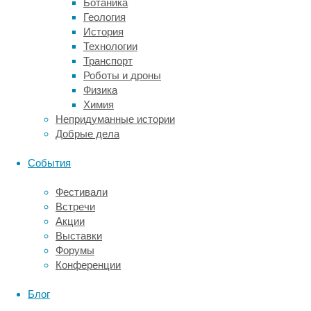
Ботаника
его
Геология
принимать».
История
Технологии
Результаты
Транспорт
исследования
Роботы и дроны
ASCEND
Физика
были
Химия
опубликованы
Непридуманные истории
в
Добрые дела
New
England
События
Journal
of
Фестивали
Medicine
.
Встречи
Ученые
Акции
случайным
Выставки
образом
Форумы
отобрали
Конференции
15
480
Блог
взрослых
с