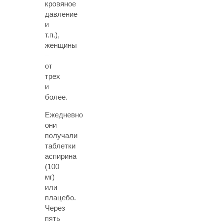
кровяное
давление
и
т.п.),
женщины
–
от
трех
и
более.
Ежедневно
они
получали
таблетки
аспирина
(100
мг)
или
плацебо.
Через
пять