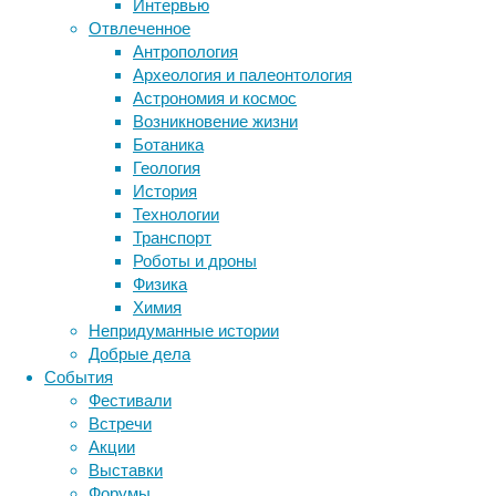
Интервью
данные
Отвлеченное
исследований.
Антропология
Метки
Археология и палеонтология
биология
Астрономия и космос
бактерии
ДНК
Возникновение жизни
биотехнология
вирусы
восприятие
Ботаника
животные
генетика
дети
диагностика
Геология
здоровье
знания
иммунитет
История
Технологии
инфекции
инструменты и методы
Транспорт
исследования
климат
когнитивистика
Роботы и дроны
медицина
Физика
метаболизм
лекарства
Химия
мозг
Непридуманные истории
неврология
наука
Несмотря
Добрые дела
нейробиология
нейроновости
на
События
более
нейрофизиология
общество
обучение
Фестивали
чем
питание
онкология
память
палеонтология
Встречи
вековое
психология
поведение
психиатрия
Акции
использование
Выставки
социология
социальные проблемы
сон
этого
Форумы