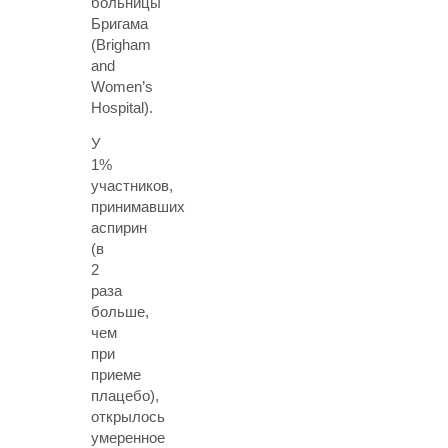
больницы
Бригама
(Brigham
and
Women’s
Hospital).
У
1%
участников,
принимавших
аспирин
(в
2
раза
больше,
чем
при
приеме
плацебо),
открылось
умеренное