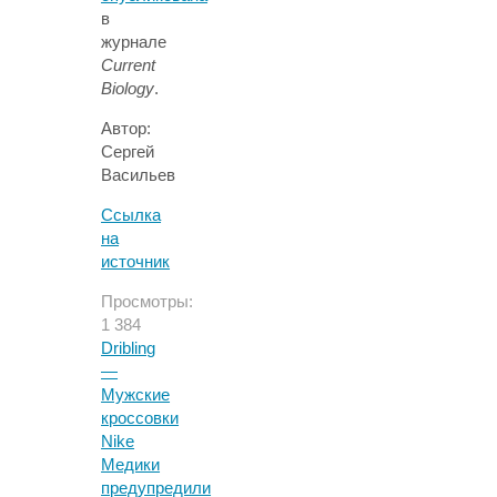
в
журнале
Current
Biology
.
Автор:
Сергей
Васильев
Ссылка
на
источник
Просмотры:
1 384
Dribling
—
Мужские
кроссовки
Nike
Медики
предупредили