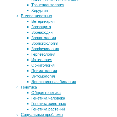
биология
,
Трансплантология
В Эфиопии нашли ископаемую
ботаника
,
Хирургия
выдру размером со льва
генетика
,
В мире животных
Метеорологи впервые засняли
эволюция
Ветеринария
невидимое электрическое свечение
Зоозащита
деревьев во время грозы
Генетический
Зоонаходки
Изменения мозга космонавтов
анализ
Зоопатологии
объяснили нейропластичностью
указал
Зоопсихология
Максимальная продолжительность
на
Зоофизиология
жизни уже достигнута?
общего
Герпетология
предка
Ихтиология
росянки,
Следите за новостями
Орнитология
венериной
Приматология
мухоловки
Энтомология
и
Эволюционная биология
других
Генетика
растений,
Общая генетика
удвоение
Генетика человека
генома
Генетика животных
которого
Генетика растений
запустило
Социальные проблемы
развитие