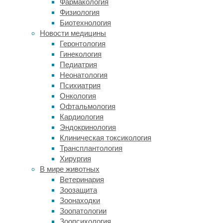
Фармакология
захлопывающиеся
Физиология
—
Биотехнология
как
Новости медицины
у
Геронтология
венериной
Гинекология
мухоловки.
Педиатрия
Но
Неонатология
если
Психиатрия
в
Онкология
фильмах
Офтальмология
ужасов
Кардиология
появление
Эндокринология
хищных
Клиническая токсикология
растений
Трансплантология
может
Хирургия
быть
В мире животных
связано
Ветеринария
с
Зоозащита
древним
Зоонаходки
проклятием
Зоопатологии
или
Зоопсихология