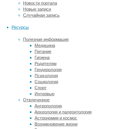
Новости портала
плотоядности,
Новые записи
ученые
Случайная запись
секвенировали
полные
Ресурсы
геномы
трех
Полезная информация
родственных
Медицина
хищных
Питание
растений
Гигиена
—
Родителям
росянки,
Гендерология
мухоловки
Психология
и
Социология
альдрованды
Спорт
—
Интервью
и
Отвлеченное
сравнили
Антропология
их
Археология и палеонтология
с
Астрономия и космос
ДНК
Возникновение жизни
девяти