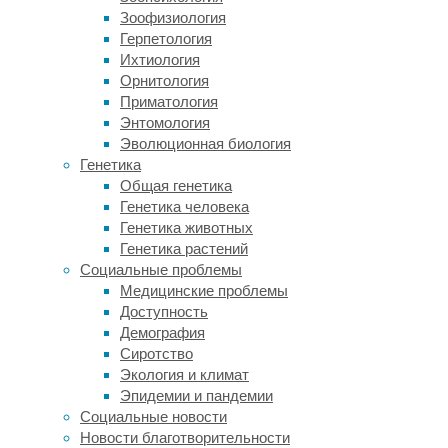
каплей
Зоофизиология
крови,
Герпетология
попавшей
Ихтиология
на
Орнитология
листья,
Приматология
то
Энтомология
в
Эволюционная биология
реальной
Генетика
жизни
Общая генетика
все
Генетика человека
определяется
Генетика животных
ДНК
.
Генетика растений
Социальные проблемы
Чтобы
Медицинские проблемы
выяснить
Доступность
эволюционные
Демография
механизмы,
Сиротство
которые
Экология и климат
обеспечили
Эпидемии и пандемии
развитие
Социальные новости
у
Новости благотворительности
них