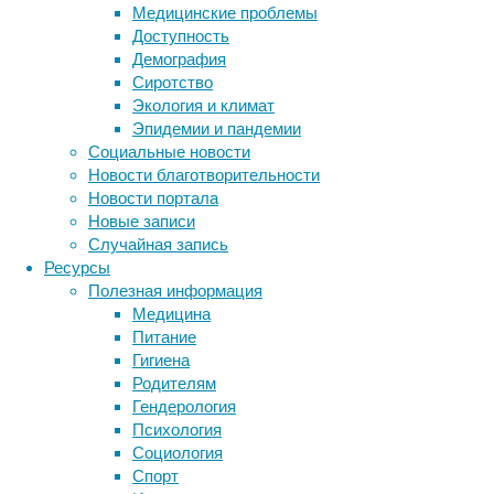
Медицинские проблемы
плотоядности.
Доступность
Демография
Сиротство
Экология и климат
Эпидемии и пандемии
Социальные новости
Новости благотворительности
Новости портала
Новые записи
Растения
Случайная запись
прибегают
Ресурсы
к
Полезная информация
хищничеству
Медицина
не
Питание
от
Гигиена
хорошей
Родителям
жизни.
Гендерология
Этот
Психология
нехарактерный
Социология
для
Спорт
них