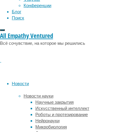
к
Конференции
появлению
Блог
различных
Поиск
инструментов
охоты.
All Empathy Ventured
Это
Всё сочувствие, на которое мы решились
могут
быть
скользкие
узкие
ловушки,
как
у
Новости
саррацений,
липкие,
Новости науки
как
Научные закрытия
у
Искусственный интеллект
росянок,
Роботы и протезирование
или
Нейронауки
даже
Микробиология
активно