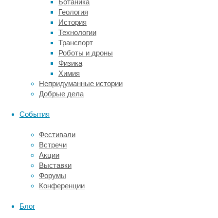
Ботаника
других
Геология
растений,
История
как
Технологии
хищных
Транспорт
(саррацений),
Роботы и дроны
так
Физика
и
Химия
обыкновенных
Непридуманные истории
(свеклы,
Добрые дела
папайи
и
События
других).
Работа
Фестивали
показала,
Встречи
что
Акции
последний
Выставки
общий
Форумы
предок
Конференции
изученных
плотоядных
Блог
жил