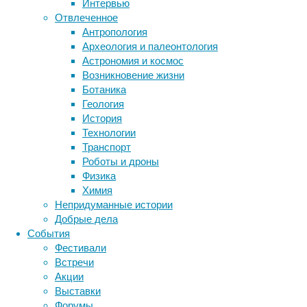
Интервью
Ученые
животные
генетика
дети
диагностика
Отвлеченное
из
здоровье
знания
иммунитет
Антропология
США
Археология и палеонтология
инфекции
инструменты и методы
обнаружили,
Астрономия и космос
исследования
что
климат
когнитивистика
Возникновение жизни
эту
медицина
Ботаника
ДНК
метаболизм
лекарства
Геология
митохондрии
мозг
История
неврология
наука
способны
Технологии
нейробиология
нейроновости
встраивать
Транспорт
в
нейрофизиология
общество
обучение
Роботы и дроны
хромосомы
питание
онкология
память
палеонтология
Физика
клеток,
психология
поведение
психиатрия
Химия
менять
Непридуманные истории
социология
социальные проблемы
сон
таким
Добрые дела
физиология
эволюция
экология
образом
События
геном
эмоции
эпидемия
этология
Фестивали
человека
Встречи
и
Акции
сокращать
Выставки
продолжительность
Форумы