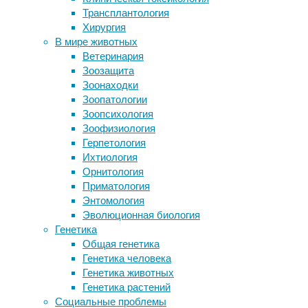
17:25
Трансплантология
Омикрон поразил трижды привитых
23/08/2024
Хирургия
участников научной конференции
биология
,
В мире животных
Комары летят на красный
генетика
,
Ветеринария
Суперкомпьютер поможет открыть
геном
,
Зоозащита
новые анестетики
ДНК
,
Зоонаходки
здоровье
,
Зоопатологии
Следите за новостями
мозг
,
Зоопсихология
старость
Зоофизиология
Герпетология
Митохондрии
Ихтиология
в
Орнитология
клетках
Приматология
человеческого
Энтомология
организма
Эволюционная биология
выполняют
Генетика
функцию
Общая генетика
«энергетических
Генетика человека
станций».
Генетика животных
Поскольку
Генетика растений
это
Социальные проблемы
потомки