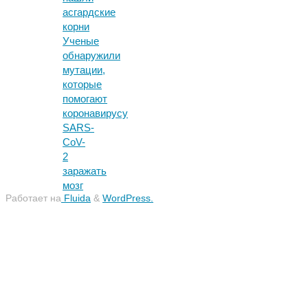
асгардские
корни
Ученые
обнаружили
мутации,
которые
помогают
коронавирусу
SARS-
CoV-
2
заражать
мозг
Работает на
Fluida
&
WordPress.