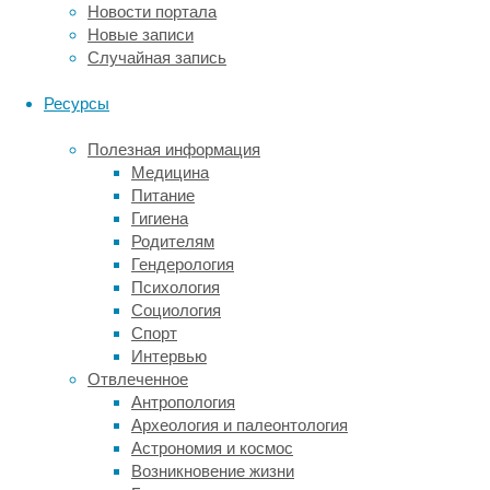
Новости портала
попадать
Новые записи
в
Случайная запись
хромосомы
человека.
Ресурсы
Такие
«вставки»
Полезная информация
накапливались
Медицина
миллионы
Питание
лет,
Гигиена
и
Родителям
каждый
Гендерология
человек
Психология
фактически
Социология
унаследовал
Спорт
от
Интервью
предков
Отвлеченное
сотни
Антропология
рудиментарных,
Археология и палеонтология
в
Астрономия и космос
основном
Возникновение жизни
безвредных