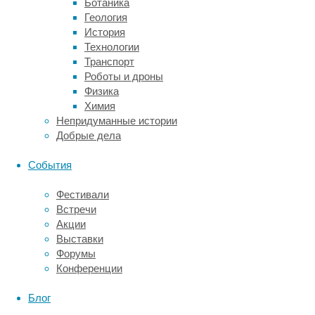
Ботаника
сегментов
Геология
ядерной
История
митохондриальной
Технологии
ДНК
Транспорт
(NUMT).
Роботы и дроны
Исследователи
Физика
из
Химия
Мичиганского
Непридуманные истории
университета
Добрые дела
в
США
События
обнаружили,
что
Фестивали
митохондрии
Встречи
«вторгаются»
Акции
в
Выставки
ядро
Форумы
клеток
Конференции
гораздо
чаще,
Блог
чем