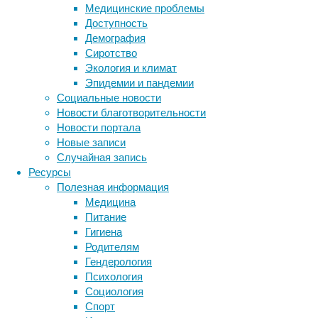
Медицинские проблемы
древних
Доступность
бактерий,
Демография
у
Сиротство
них,
Экология и климат
в
Эпидемии и пандемии
отличие
Социальные новости
от
Новости благотворительности
других
Новости портала
органелл
Новые записи
клетки,
Случайная запись
есть
Ресурсы
собственная
Полезная информация
ДНК.
Медицина
Питание
Гигиена
Родителям
Гендерология
Метки
Психология
биология
Социология
бактерии
ДНК
Спорт
биотехнология
вирусы
восприятие