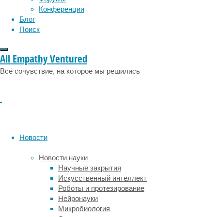
жизни.
Конференции
Блог
Митохондрии
Поиск
есть
во
всех
All Empathy Ventured
клетках
человеческого
Всё сочувствие, на которое мы решились
организма
и
отвечают
за
производство
энергии,
Новости
которая
необходима
Новости науки
нам
Научные закрытия
для
Искусственный интеллект
жизни.
Роботы и протезирование
Только
Нейронауки
эти
Микробиология
органеллы