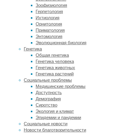
были
Зоофизиология
предшественниками
Герпетология
органелл.
Ихтиология
Орнитология
В
Приматология
последние
Энтомология
несколько
Эволюционная биология
десятилетий
Генетика
стало
Общая генетика
известно,
Генетика человека
что
Генетика животных
ДНК
Генетика растений
митохондрий
Социальные проблемы
способна
Медицинские проблемы
изредка
Доступность
«выпрыгивать»
Демография
из
Сиротство
органелл
Экология и климат
и
Эпидемии и пандемии
через
Социальные новости
ядро
Новости благотворительности
клетки