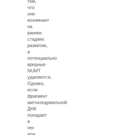
тем,
что
они
возникают
на
ранних
стадиях
развития,
а
потенциально
вредные
NUMT
удаляются.
Однако,
если
фрагмент
митохондриальной
ДНК
попадает
в
ген
или