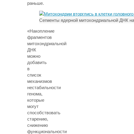
раньше.
Сегменты ядерной митохондриальной ДНК нак
«Накопление
фрагментов
митохондриальной
ДНК
можно
добавить
в
список
механизмов
нестабильности
генома,
которые
могут
способствовать
старению,
снижению
функциональности