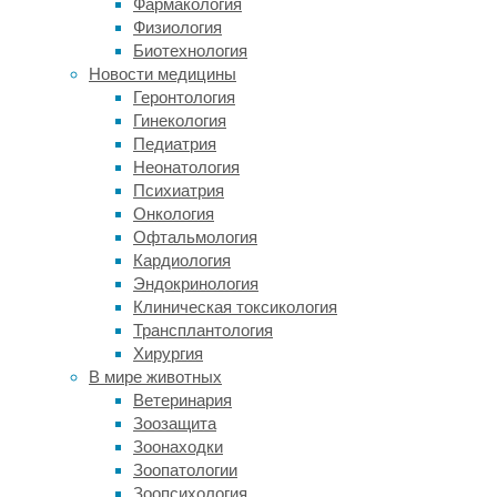
Фармакология
имеют
Физиология
собственную
Биотехнология
ДНК
Новости медицины
—
Геронтология
она
Гинекология
осталась
Педиатрия
от
Неонатология
древних
Психиатрия
бактерий,
Онкология
которые
Офтальмология
поселились
Кардиология
внутри
Эндокринология
наших
Клиническая токсикология
одноклеточных
Трансплантология
предков
Хирургия
более
В мире животных
полутора
Ветеринария
миллиардов
Зоозащита
лет
Зоонаходки
назад
Зоопатологии
и
Зоопсихология