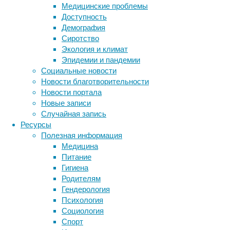
Медицинские проблемы
вымерш
Доступность
Теперь 
Демография
Генетик
Сиротство
(Buddha
Экология и климат
исследо
Эпидемии и пандемии
изучали
Социальные новости
Новости благотворительности
Интерес
Новости портала
этих дв
Новые записи
судьба:
Случайная запись
ученых 
Ресурсы
гиперпл
Полезная информация
процент
Медицина
Питание
Виджай 
Гигиена
мяса, в
Родителям
слабее 
Гендерология
вокруг.
Психология
Чтобы п
Социология
ранее и
Спорт