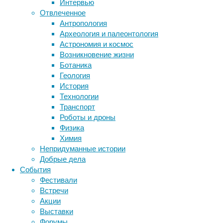
ближайш
Интервью
(
Sarcophi
Отвлеченное
Антропология
Анализ 
Археология и палеонтология
по край
Астрономия и космос
Эти ген
Возникновение жизни
устойчи
Ботаника
генов о
Геология
История
Самое и
Технологии
Тасмани
Транспорт
раньше
Роботы и дроны
миллион
Физика
в то вр
Химия
окончат
Непридуманные истории
перешли
Добрые дела
давала 
События
перспек
Фестивали
Встречи
По слов
Акции
исчезно
Выставки
исследо
Форумы
задолго