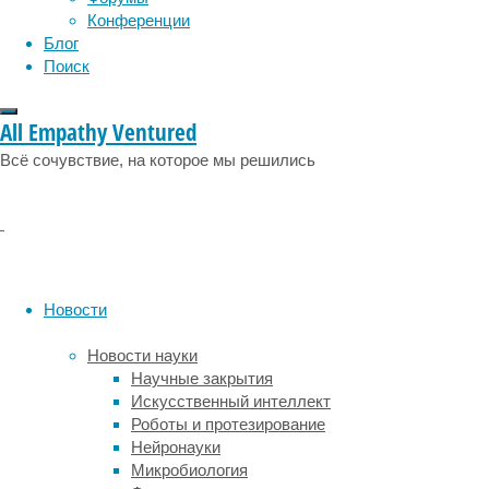
Конференции
миллион
Блог
генов, 
Поиск
Таким о
трагичн
All Empathy Ventured
теряя г
изменяю
Всё сочувствие, на которое мы решились
колониз
процесс
крышку 
Несмотр
относит
напряму
Новости
исследо
Новости науки
Пока не
Научные закрытия
уязвимо
Искусственный интеллект
данных 
Роботы и протезирование
достато
Нейронауки
вида, н
Микробиология
показыв