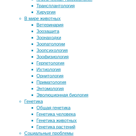
15/06/2024
Трансплантология
обидчика
биотехнология
,
Хирургия
Ученые нашли гены, определяющие
восприятие
,
В мире животных
направление завитков волос
диагностика
,
Ветеринария
Прыгающие гены защищают от рака
запах
,
Зоозащита
Обнаружена мутация, повышающая
медицина
,
Зоонаходки
устойчивость к холоду
онкология
,
Зоопатологии
Новое об апноэ во сне: его лечение
энтомология
Зоопсихология
снижает риск деменции
Зоофизиология
Пчелы
Герпетология
обеспечивают
Следите за новостями
Ихтиология
людей
Орнитология
медом,
Приматология
воском
Энтомология
и
Эволюционная биология
считаются
Генетика
одними
Общая генетика
из
Генетика человека
важнейших
Генетика животных
опылителей
Генетика растений
растений.
Социальные проблемы
Новое