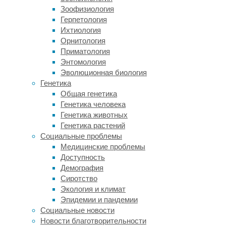
обладают
Зоофизиология
не
Герпетология
менее
Ихтиология
развитым
Орнитология
обонянием
Приматология
и
Энтомология
тоже
Эволюционная биология
могут
Генетика
распознавать
Общая генетика
самые
Генетика человека
разные
Генетика животных
запахи
Генетика растений
в
Социальные проблемы
низкой
Медицинские проблемы
концентрации.
Доступность
К
Демография
тому
Сиротство
же
Экология и климат
их
Эпидемии и пандемии
использование
Социальные новости
в
Новости благотворительности