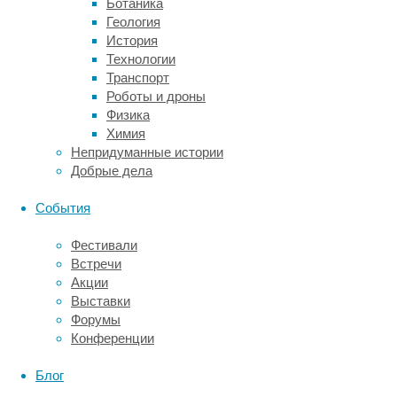
Ботаника
экспериментов
Геология
убедились
История
в
Технологии
способности
Транспорт
пчел
Роботы и дроны
отличать
Физика
дыхание
Химия
больных
Непридуманные истории
раком
Добрые дела
легких
и
События
здоровых
людей
Фестивали
по
Встречи
содержащимся
Акции
в
Выставки
нем
Форумы
летучим
Конференции
органическим
соединениям.
Блог
Исследование