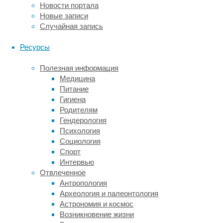
качестве
Новости портала
диагностического
Новые записи
инструмента
Случайная запись
более
экономически
Ресурсы
целесообразно.
Полезная информация
Специалисты
Медицина
в
Питание
области
Гигиена
биомедицинской
Родителям
инженерии,
Гендерология
микробиологии
Психология
и
Социология
нейронаук
Спорт
из
Интервью
Университета
Отвлеченное
штата
Антропология
Мичиган
Археология и палеонтология
(США)
Астрономия и космос
в
Возникновение жизни
серии