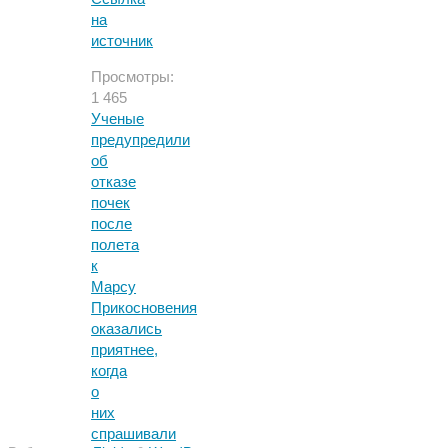
на
источник
Просмотры:
1 465
Ученые
предупредили
об
отказе
почек
после
полета
к
Марсу
Прикосновения
оказались
приятнее,
когда
о
них
спрашивали