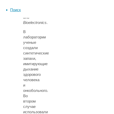
опубликовал
журнал
Поиск
Biosensors
and
Bioelectronics
.
В
лаборатории
ученые
создали
синтетические
запахи,
имитирующие
дыхание
здорового
человека
и
онкобольного.
Во
втором
случае
использовали