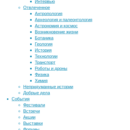
Интервью
биология
Отвлеченное
бактерии
ДНК
Антропология
биотехнология
вирусы
восприятие
Археология и палеонтология
животные
генетика
дети
диагностика
Астрономия и космос
здоровье
знания
иммунитет
Возникновение жизни
Ботаника
инфекции
инструменты и методы
Применение
Геология
исследования
острого
климат
когнитивистика
История
обоняния
медицина
Технологии
животных
метаболизм
лекарства
Транспорт
в
мозг
Роботы и дроны
неврология
наука
биомедицинских
Физика
нейробиология
нейроновости
целях
Химия
нейрофизиология
давно
общество
обучение
Непридуманные истории
интересует
питание
онкология
память
палеонтология
Добрые дела
ученых.
психология
поведение
психиатрия
События
В
Фестивали
социология
социальные проблемы
сон
частности,
Встречи
физиология
эволюция
экология
исследователи
Акции
ранее
эмоции
эпидемия
этология
Выставки
проводили
Форумы