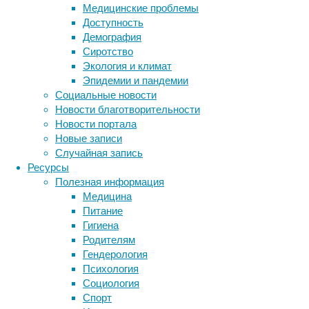
Медицинские проблемы
американское
Доступность
исследование
Демография
показало,
Сиротство
что
Экология и климат
чрезвычайную
Эпидемии и пандемии
чуткость
Социальные новости
обонятельных
Новости благотворительности
нейронов
Новости портала
медоносных
Новые записи
пчел
Случайная запись
можно
Ресурсы
использовать
Полезная информация
при
Медицина
разработке
Питание
новых
Гигиена
способов
Родителям
ранней
Гендерология
диагностики
Психология
рака
Социология
легких.
Спорт
Метки