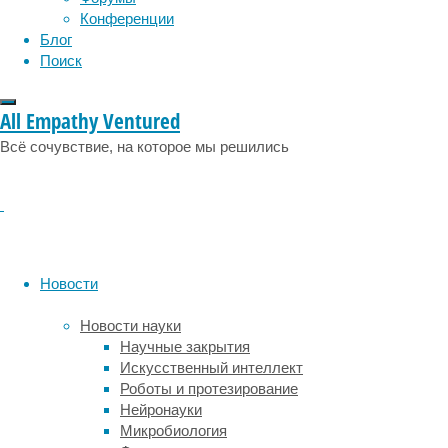
эксперименты
Конференции
по
Блог
выявлению
Поиск
собаками
разных
заболеваний
All Empathy Ventured
человека,
Всё сочувствие, на которое мы решились
в
том
числе
раковых,
вирусных
и
паразитических.
Новости
Недавно
канадские
Новости науки
специалисты
Научные закрытия
продемонстрировали
,
Искусственный интеллект
что
Роботы и протезирование
чуткие
Нейронауки
носы
Микробиология