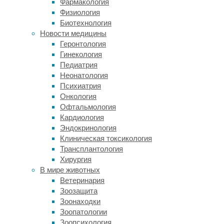
собак-
Фармакология
помощников
Физиология
способны
Биотехнология
в
Новости медицины
запахе
Геронтология
дыхания
Гинекология
уловить
Педиатрия
признаки
Неонатология
стрессового
Психиатрия
состояния
Онкология
у
Офтальмология
людей
Кардиология
с
Эндокринология
посттравматическим
Клиническая токсикология
расстройством.
Трансплантология
Хирургия
Однако
В мире животных
насекомые,
Ветеринария
такие
Зоозащита
как
Зоонаходки
медоносные
Зоопатологии
пчелы,
Зоопсихология