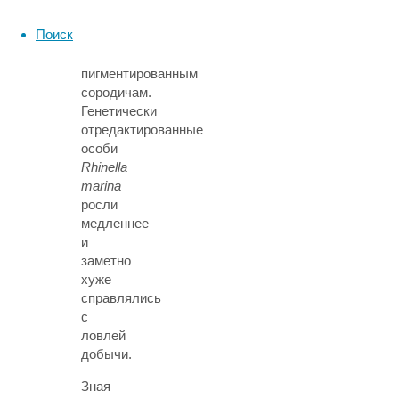
в
Поиск
плане
конкурентоспособности
пигментированным
сородичам.
Генетически
отредактированные
особи
Rhinella
marina
росли
медленнее
и
заметно
хуже
справлялись
с
ловлей
добычи.
Зная