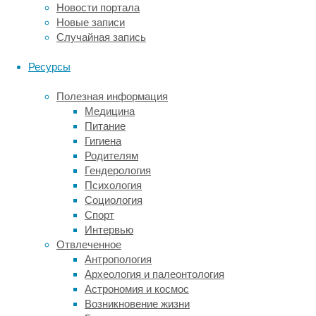
Новости портала
Эксперименты
Новые записи
в
Случайная запись
контролируемых
лабораторных
Ресурсы
условиях
показали,
Полезная информация
что
Медицина
уязвимость
Питание
перед
Гигиена
хищниками
Родителям
далеко
Гендерология
не
Психология
единственная
Социология
слабость
Спорт
альбиносов.
Интервью
Статья
Отвлеченное
с
Антропология
результатами
Археология и палеонтология
научной
Астрономия и космос
работы
Возникновение жизни
вышла