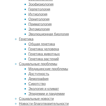
одной
Зоофизиология
и
Герпетология
той
Ихтиология
же
Орнитология
кладки
Приматология
яиц,
Энтомология
от
Эволюционная биология
одних
Генетика
и
Общая генетика
тех
Генетика человека
же
Генетика животных
родителей.
Генетика растений
Единственная
Социальные проблемы
разница
Медицинские проблемы
—
Доступность
выключенный
Демография
ген
Сиротство
пигментации»,
Экология и климат
—
Эпидемии и пандемии
рассказали
Социальные новости
исследователи.
Новости благотворительности