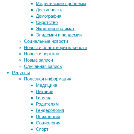
Медицинские проблемы
это
Доступность
связывают
Демография
с
Сиротство
повышенной
Экология и климат
уязвимостью
Эпидемии и пандемии
таких
Социальные новости
особей
Новости благотворительности
перед
Новости портала
хищниками
Новые записи
—
Случайная запись
без
Ресурсы
маскировочной
Полезная информация
окраски
Медицина
вероятность
Питание
стать
Гигиена
чьим-
Родителям
то
Гендерология
обедом
Психология
возрастает.
Социология
Спорт