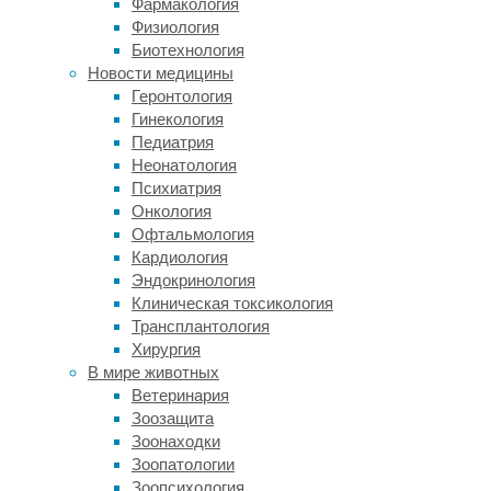
также
Фармакология
известны
Физиология
под
Биотехнология
названием
Новости медицины
ага)
Геронтология
и
Гинекология
создала
Педиатрия
особей
Неонатология
альбиносов.
Психиатрия
Онкология
«Убрав
Офтальмология
всего
Кардиология
один
Эндокринология
ген,
Клиническая токсикология
мы
Трансплантология
смогли
Хирургия
напрямую
В мире животных
сравнить
Ветеринария
братьев
Зоозащита
и
Зоонаходки
сестер
Зоопатологии
из
Зоопсихология