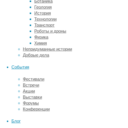
Ботаника
в
Геология
журнале
История
Proceedings
Технологии
of
Транспорт
the
Роботы и дроны
Royal
Физика
Society
Химия
B:
Непридуманные истории
Biological
Добрые дела
Sciences
.
События
Даже
в
Фестивали
отсутствие
Встречи
риска
Акции
быть
Выставки
съеденными
Форумы
головастики
Конференции
и
жабы-
Блог
альбиносы
уступали