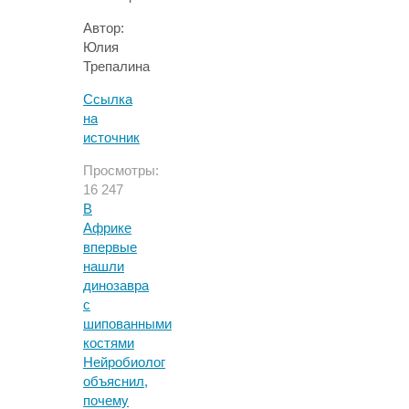
Автор:
Юлия
Трепалина
Ссылка
на
источник
Просмотры:
16 247
В
Африке
впервые
нашли
динозавра
с
шипованными
костями
Нейробиолог
объяснил,
почему