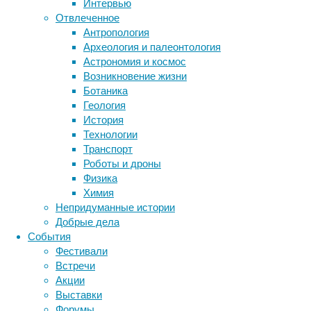
Интервью
Метки
Отвлеченное
биология
Антропология
бактерии
ДНК
Археология и палеонтология
биотехнология
вирусы
восприятие
Астрономия и космос
животные
генетика
дети
диагностика
Возникновение жизни
Однако
здоровье
знания
иммунитет
Ботаника
новый
Геология
инфекции
инструменты и методы
эксперимент
История
исследования
с
климат
когнитивистика
Технологии
жабами-
медицина
Транспорт
альбиносами
метаболизм
лекарства
Роботы и дроны
вида
мозг
Физика
неврология
наука
Rhinella
Химия
нейробиология
нейроновости
marina
Непридуманные истории
нейрофизиология
помог
общество
обучение
Добрые дела
выявить
питание
онкология
память
палеонтология
События
дополнительные
психология
поведение
психиатрия
Фестивали
факторы,
Встречи
социология
социальные проблемы
сон
объясняющие
Акции
физиология
эволюция
экология
редкость
Выставки
альбинизма.
эмоции
эпидемия
этология
Форумы