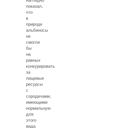
наглядно
показал,
что
в
природе
альбиносы
не
смогли
бы
на
равных
конкурировать
за
пищевые
ресурсы
с
сородичами,
имеющими
нормальную
для
этого
вида