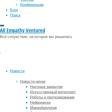
Применив
Конференции
метод
Блог
генного
Поиск
редактирования
CRISPR-
Cas9,
All Empathy Ventured
международная
Всё сочувствие, на которое мы решились
группа
ученых
из
Австралии,
Германии
и
Франции
Новости
«выключила»
определенный
Новости науки
ген
Научные закрытия
у
Искусственный интеллект
тростниковых
Роботы и протезирование
жаб
Нейронауки
(они
Микробиология