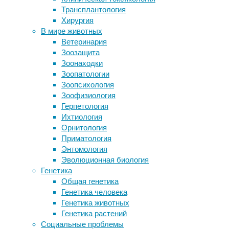
29/08/2025
Трансплантология
женщин
биология
,
Хирургия
У пожилых людей глаза расходятся
биотехнология
,
В мире животных
с мозгом
генная
Ветеринария
Большинство случаев заражения
инженерия
,
Зоозащита
омикрон-штаммом в США пришлось
герпетология
Зоонаходки
на вакцинированных
Зоопатологии
Ископаемые хромосомы
Животные-
Зоопсихология
Марихуану и проблемы с памятью
альбиносы
Зоофизиология
связал подростковый мозг
с
Герпетология
полным
Ихтиология
или
Следите за новостями
Орнитология
почти
Приматология
полным
Энтомология
отсутствием
Эволюционная биология
пигмента
Генетика
меланина
Общая генетика
редко
Генетика человека
встречаются
Генетика животных
в
Генетика растений
природе.
Социальные проблемы
Традиционно