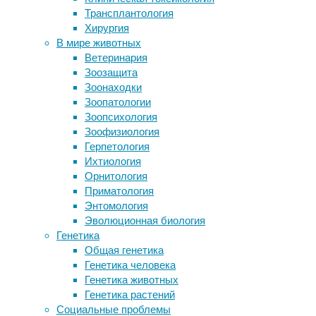
Однако 
Трансплантология
отпуск может продлить жизнь
Исследо
Хирургия
Кофеин болезни Альцгеймера – не
универс
В мире животных
«товарищ»
были уж
Ветеринария
Ложь во спасение мира, или Почему
сурчиха
Зоозащита
о климате говорят столько глупостей
Зоонаходки
Осы оказались способны к
Авторы
Зоопатологии
транзитивной логике
сурков 
Зоопсихология
наблюда
Зоофизиология
накопил
Герпетология
колонии
Ихтиология
материн
Орнитология
приноси
Приматология
Собстве
Энтомология
мать ка
Эволюционная биология
причём 
Генетика
самки-«
Общая генетика
постарш
Генетика человека
более п
Генетика животных
эволюци
Генетика растений
потомст
Социальные проблемы