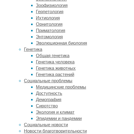
расти
Зоофизиология
спрос
Герпетология
на
Ихтиология
дизайнерские
Орнитология
породы
Приматология
собак.
Энтомология
Это
Эволюционная биология
внутривидовые
Генетика
гибриды,
Общая генетика
которых
Генетика человека
выводят
Генетика животных
с
Генетика растений
декоративной
Социальные проблемы
целью
Медицинские проблемы
и
Доступность
продают
Демография
за
Сиротство
баснословные
Экология и климат
суммы
Эпидемии и пандемии
денег.
Социальные новости
Одна
Новости благотворительности