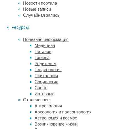
из
Новости портала
причин
Новые записи
в
Случайная запись
том,
что
Ресурсы
такие
животные
Полезная информация
зачастую
Медицина
«гипоаллергенны»,
Питание
дружны
Гигиена
с
Родителям
детьми
Гендерология
и,
Психология
как
Социология
правило,
Спорт
небольшие
Интервью
по
Отвлеченное
размеру.
Антропология
Также
Археология и палеонтология
считается,
Астрономия и космос
что
Возникновение жизни