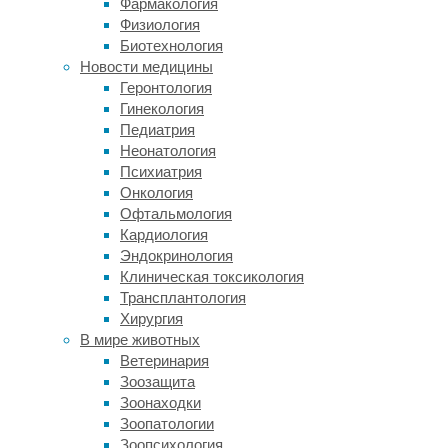
Фармакология
нового
Физиология
исследования
Биотехнология
стало
Новости медицины
восполнить
Геронтология
пробел
Гинекология
в
Педиатрия
знаниях,
Неонатология
сравнив
Психиатрия
распространенность
Онкология
некоторых
Офтальмология
проблем
Кардиология
со
Эндокринология
здоровьем
Клиническая токсикология
у
Трансплантология
дизайнерских
Хирургия
и
В мире животных
«исходных»
Ветеринария
пород.
Зоозащита
В
Зоонаходки
мире
Зоопатологии
продолжает
Зоопсихология