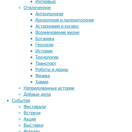
Интервью
Отвлеченное
Метки
Антропология
биология
Археология и палеонтология
бактерии
ДНК
Астрономия и космос
биотехнология
вирусы
восприятие
Возникновение жизни
животные
генетика
дети
диагностика
Ботаника
здоровье
знания
иммунитет
Вера
Геология
в
История
инфекции
инструменты и методы
существование
Технологии
исследования
климат
когнитивистика
положительных
Транспорт
эффектов
медицина
Роботы и дроны
метаболизм
лекарства
«гибридной
Физика
мозг
силы»
Химия
неврология
наука
привела
Непридуманные истории
нейробиология
нейроновости
к
Добрые дела
нейрофизиология
общество
обучение
гипотезе
События
питание
онкология
память
палеонтология
о
Фестивали
психология
поведение
том,
психиатрия
Встречи
что
Акции
социология
социальные проблемы
сон
метисы
Выставки
физиология
эволюция
экология
здоровее,
Форумы