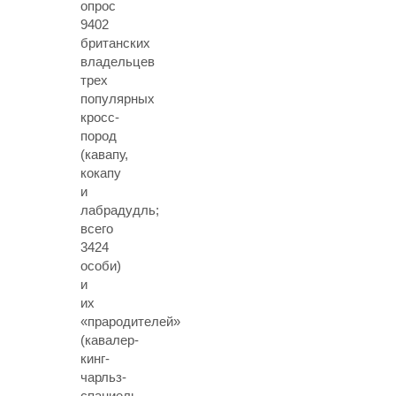
опрос
9402
британских
владельцев
трех
популярных
кросс-
пород
(кавапу,
кокапу
и
лабрадудль;
всего
3424
особи)
и
их
«прародителей»
(кавалер-
кинг-
чарльз-
спаниель,