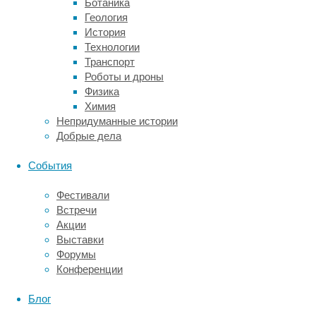
метисы
Ботаника
обладают
Геология
лучшим
История
здоровьем,
Технологии
несмотря
Транспорт
на
Роботы и дроны
ограниченность
Физика
фактов,
Химия
подтверждающих
Непридуманные истории
это.
Добрые дела
Исследователи
События
из
Королевского
Фестивали
ветеринарного
Встречи
колледжа
Акции
в
Выставки
Хартфордшире
Форумы
(Великобритания)
Конференции
уверены,
что
Блог
доказательства,