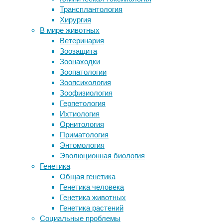
15:39
Трансплантология
Большинство людей теряет сон из-за
13/12/2024
Хирургия
стресса
ветеринария
,
В мире животных
Пчелиные вирусы убивают шмелей,
гибридизация
,
Ветеринария
распространяясь через цветы
животные
Зоозащита
Депрессия и антидепрессанты
Зоонаходки
связаны с повышенным риском
Преднамеренное
Зоопатологии
тромбоэмболии
скрещивание
Зоопсихология
Робот-хирург впервые
различных
Зоофизиология
самостоятельно провёл операцию на
пород
Герпетология
мягких тканях
собак
Ихтиология
для
Орнитология
Следите за новостями
создания
Приматология
новых
Энтомология
остается
Эволюционная биология
стандартной
Генетика
практикой
Общая генетика
на
Генетика человека
протяжении
Генетика животных
как
Генетика растений
минимум
Социальные проблемы