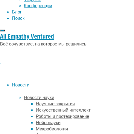
эмоции
эпидемия
этология
живут
Конференции
дольше
Блог
и
Поиск
менее
подвержены
All Empathy Ventured
болезням
по
Всё сочувствие, на которое мы решились
сравнению
с
их
чистокровными
предками.
Но
Новости
данных,
подтверждающих
Новости науки
эту
Научные закрытия
идею,
Искусственный интеллект
довольно
Роботы и протезирование
мало.
Нейронауки
Целью
Микробиология
авторов