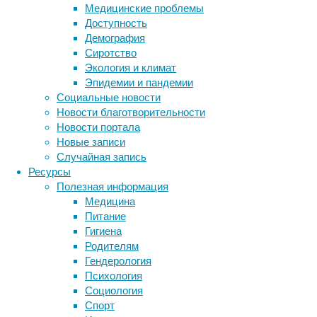
150
Медицинские проблемы
лет.
Доступность
Добросовестные
Демография
заводчики
Сиротство
мотивируют
Экология и климат
это
Эпидемии и пандемии
тем,
Социальные новости
что
Новости благотворительности
так
Новости портала
они
Новые записи
защищают
Случайная запись
здоровье
Ресурсы
животных
Полезная информация
и
Медицина
улучшают
Питание
их
Гигиена
личные
Родителям
качества,
Гендерология
например
Психология
поведение.
Социология
Спорт