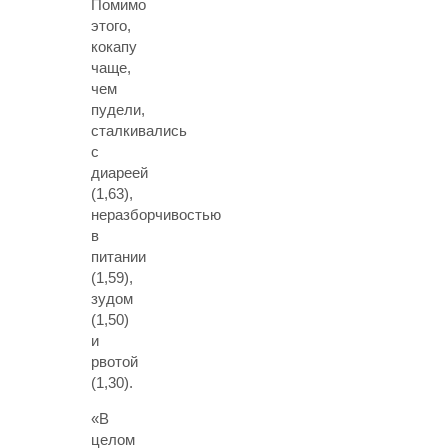
Помимо
этого,
кокапу
чаще,
чем
пудели,
сталкивались
с
диареей
(1,63),
неразборчивостью
в
питании
(1,59),
зудом
(1,50)
и
рвотой
(1,30).
«В
целом