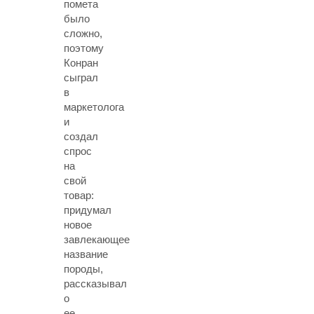
помета
было
сложно,
поэтому
Конран
сыграл
в
маркетолога
и
создал
спрос
на
свой
товар:
придумал
новое
завлекающее
название
породы,
рассказывал
о
ее