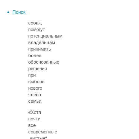
касающиеся
здоровья
Поиск
дизайнерских
собак,
помогут
потенциальным
владельцам
принимать
более
обоснованные
решения
при
выборе
нового
члена
семьи.
«Хотя
почти
все
современные
„чистые“