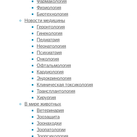
Фармакология
отдых
Физиология
днем,
Биотехнология
удлиняя
Новости медицины
«сиесту».
Геронтология
Напомним,
Гинекология
спят
Педиатрия
эти
Неонатология
человекообразные
Психиатрия
обезьяны
Онкология
в
Офтальмология
самодельных
Кардиология
«гнездах»,
Эндокринология
которые
Клиническая токсикология
строят
Трансплантология
высоко
Хирургия
в
В мире животных
кронах
Ветеринария
деревьев.
Зоозащита
На
Зоонаходки
их
Зоопатологии
сооружение
Зоопсихология