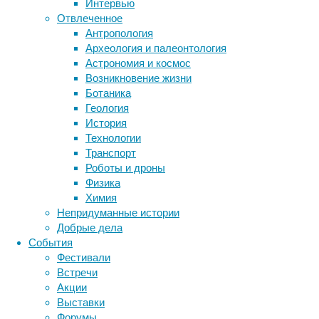
Интервью
из
Отвлеченное
Института
Антропология
эволюционной
Археология и палеонтология
Метки
биологии
Астрономия и космос
Общества
биология
Возникновение жизни
бактерии
ДНК
Макса
Ботаника
биотехнология
вирусы
восприятие
Планка
Геология
животные
генетика
дети
(Германия)
диагностика
История
проанализировала
здоровье
знания
иммунитет
Технологии
данные
Транспорт
инфекции
инструменты и методы
14-
Роботы и дроны
исследования
летних
климат
когнитивистика
Физика
наблюдений
медицина
Химия
метаболизм
за
лекарства
Непридуманные истории
53
мозг
Добрые дела
неврология
наука
взрослыми
События
нейробиология
нейроновости
орангутанами
Фестивали
нейрофизиология
в
общество
обучение
Встречи
питание
лесах
онкология
память
палеонтология
Акции
Суматры
психология
поведение
психиатрия
Выставки
(Индонезия).
Форумы