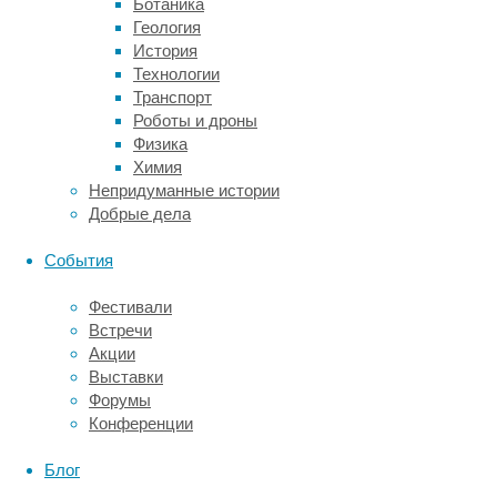
Ботаника
журнале
Геология
Current
История
Biology
,
Технологии
показали,
Транспорт
что
Роботы и дроны
наиболее
Физика
активные
Химия
в
Непридуманные истории
течение
Добрые дела
дня
орангутаны
События
ночью
спали
Фестивали
меньше.
Встречи
Но
Акции
не
Выставки
из-
Форумы
за
Конференции
усталости
—
Блог
у