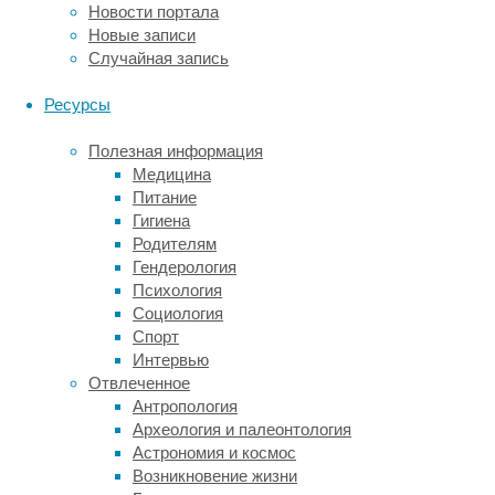
«подушки»
Новости портала
и
Новые записи
«одеяла».
Случайная запись
Для
«тихого
Ресурсы
часа»,
однако,
Полезная информация
сооружают
Медицина
дневные
Питание
«гнезда»:
Гигиена
их
Родителям
строительство
Гендерология
занимает
Психология
менее
Социология
двух
Спорт
минут.
Интервью
Отвлеченное
Результаты
Антропология
научной
Археология и палеонтология
работы,
Астрономия и космос
опубликованной
Возникновение жизни
в