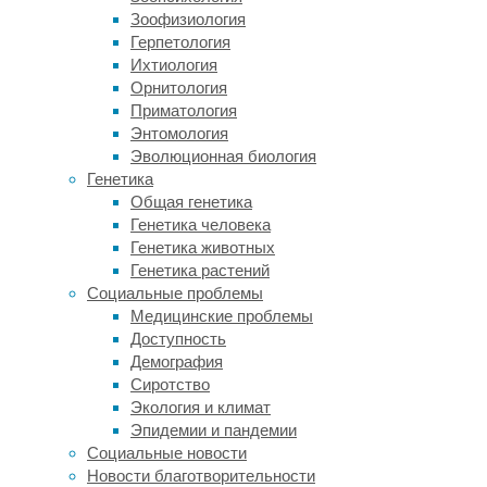
уходит
Зоофизиология
в
Герпетология
среднем
Ихтиология
семь-
Орнитология
девять
Приматология
минут:
Энтомология
животные
Эволюционная биология
сгибают
Генетика
и
Общая генетика
переплетают
Генетика человека
ветки,
Генетика животных
а
Генетика растений
для
Социальные проблемы
мягкости
Медицинские проблемы
добавляют
Доступность
в
Демография
«кровать»
Сиротство
листву,
Экология и климат
превращая
Эпидемии и пандемии
ее
Социальные новости
в
Новости благотворительности