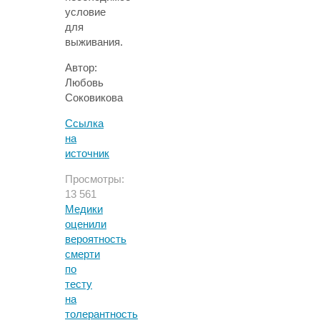
условие
для
выживания.
Автор:
Любовь
Соковикова
Ссылка
на
источник
Просмотры:
13 561
Медики
оценили
вероятность
смерти
по
тесту
на
толерантность