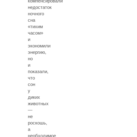
компенсировали
недостаток
ночного
сна
«тихим
часом»
и
экономили
энергию,
но
и
показали,
что
сон
у
диких
животных
—
не
роскошь,
а
необходимое