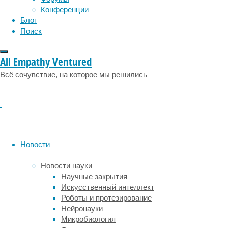
социология
социальные проблемы
сон
Изучив
Конференции
физиология
эволюция
экология
в
Блог
эмоции
эпидемия
этология
общей
Поиск
сложности
455
All Empathy Ventured
дней
и
Всё сочувствие, на которое мы решились
ночей
активности
животных,
биологи
выявили
любопытную
Новости
закономерность:
орангутаны,
Новости науки
которые
Научные закрытия
ночью
Искусственный интеллект
мало
Роботы и протезирование
спали,
Нейронауки
компенсировали
Микробиология
потерянный