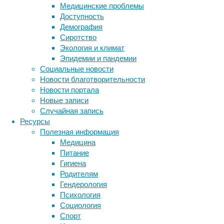
Медицинские проблемы
восполняют
Доступность
самой
Демография
настоящей
Сиротство
«сиестой».
Экология и климат
Эпидемии и пандемии
Социальные новости
Новости благотворительности
Новости портала
Новые записи
Случайная запись
Международная
Ресурсы
исследовательская
Полезная информация
группа
Медицина
под
Питание
руководством
Гигиена
Алисона
Родителям
М.
Гендерология
Эшбери
Психология
(Alison
Социология
M.
Спорт
Ashbury)