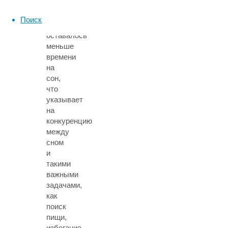
таких
животных
Поиск
попросту
оставалось
меньше
времени
на
сон,
что
указывает
на
конкуренцию
между
сном
и
такими
важными
задачами,
как
поиск
пищи,
избегание