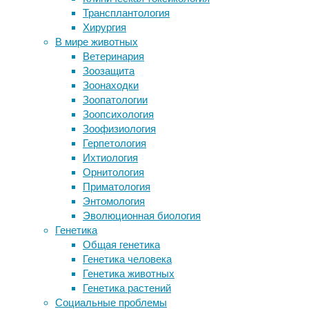
Недавно
Трансплантология
ускоренному восстановлению после
отправи
Хирургия
инсульта
дельфи
В мире животных
В Мировом океане нашли новые
прочими
Ветеринария
вирусы
Зоозащита
Как язык влияет на сознание
Как и р
Зоонаходки
Шимпанзе построили более теплые
исследо
Зоопатологии
гнезда накануне холодной ночи
Каждый 
Зоопсихология
наблюда
Зоофизиология
Герпетология
Ихтиология
П
Орнитология
Приматология
В стать
Энтомология
стояла 
Эволюционная биология
направл
Генетика
передви
Общая генетика
«пресле
Генетика человека
обычног
Генетика животных
скорост
Генетика растений
В итоге
Социальные проблемы