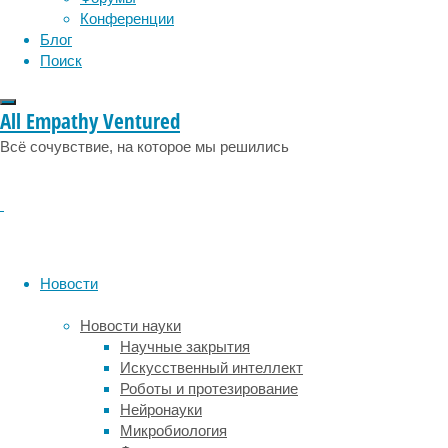
в
Конференции
Journal
Блог
of
Поиск
Experimental
Biology
исследователи
All Empathy Ventured
из
Всё сочувствие, на которое мы решились
Университета
Стоуни-
Брук
и
Университета
Джорджа
Фокса
Новости
пишут,
что
Новости науки
всё
Научные закрытия
на
Искусственный интеллект
самом
Роботы и протезирование
деле
Нейронауки
сложнее:
Микробиология
у