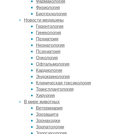
Фармакология
колибри
Физиология
есть
Биотехнология
несколько
Новости медицины
температурных
Геронтология
режимов,
Гинекология
и
Педиатрия
разные
Неонатология
виды
Психиатрия
колибри
Онкология
используют
Офтальмология
их
Кардиология
по-
Эндокринология
разному.
Клиническая токсикология
Днём,
Трансплантология
пока
Хирургия
они
В мире животных
активны
Ветеринария
и
Зоозащита
летают
Зоонаходки
туда-
Зоопатологии
сюда,
Зоопсихология