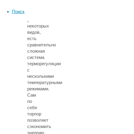
по
крайней
Поиск
мере,
у
некоторых
видов,
есть
сравнительно
сложная
система
терморегуляции
с
несколькими
температурными
режимами.
Сам
по
себе
торпор
позволяет
сэкономить
энергию,