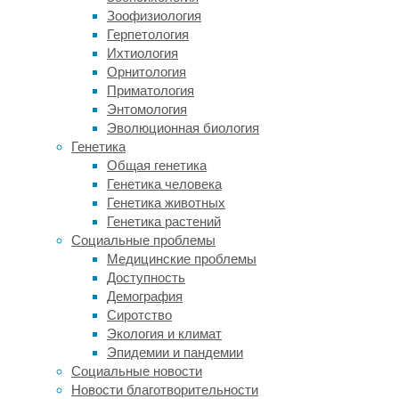
температура
Зоофизиология
тела
Герпетология
у
Ихтиология
них
Орнитология
не
Приматология
меньше
Энтомология
37–
Эволюционная биология
38°С.
Генетика
Ночью
Общая генетика
же
Генетика человека
они
Генетика животных
сначала
Генетика растений
впадают
Социальные проблемы
в
Медицинские проблемы
неглубокий
Доступность
торпор — температура
Демография
тела
Сиротство
падает
Экология и климат
примерно
Эпидемии и пандемии
на
Социальные новости
26°С.
Новости благотворительности