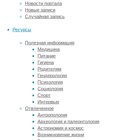
За
Новости портала
неглубоким
Новые записи
торпором
Случайная запись
идёт
глубокий — температура
Ресурсы
тела
становится
Полезная информация
10°С
Медицина
и
Питание
ниже.
Гигиена
Родителям
При
Гендерология
этом
Психология
если
Социология
мелкие
Спорт
колибри
Интервью
впадают
Отвлеченное
в
Антропология
глубокий
Археология и палеонтология
торпор
Астрономия и космос
каждую
Возникновение жизни
ночь,