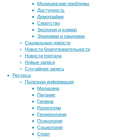
температура
Медицинские проблемы
тела.
Доступность
Демография
Сиротство
Экология и климат
Эпидемии и пандемии
Социальные новости
В
Новости благотворительности
2020
Новости портала
году
Новые записи
в
Случайная запись
Biology
Ресурсы
Letters
Полезная информация
выходила
Медицина
статья,
Питание
в
Гигиена
которой
Родителям
говорилось,
Гендерология
что
Психология
некоторые
Социология
колибри-
Метки
Спорт
металлуры