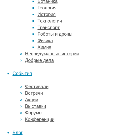
Ботаника
то
Геология
виды
История
покрупнее
Технологии
иногда
Транспорт
впадают
Роботы и дроны
в
Физика
глубокий
Химия
торпор,
Непридуманные истории
иногда
Добрые дела
ограничиваются
неглубоким,
События
а
иногда
Фестивали
вообще
Встречи
обходятся
Акции
без
Выставки
торпора.
Форумы
То
Конференции
есть
у
Блог
колибри,