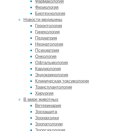
Фармакология
морфологии
Физиология
они
Биотехнология
значительно
Новости медицины
отличаются
Геронтология
от
Гинекология
привычных
Педиатрия
паукообразных.
Неонатология
Морские
Психиатрия
пауки
Онкология
не
Офтальмология
умеют
Кардиология
плести
Эндокринология
паутину,
Клиническая токсикология
а
Трансплантология
вместо
Хирургия
челюстей
В мире животных
у
Ветеринария
них
Зоозащита
длинный
Зоонаходки
хоботок
Зоопатологии
для
Зоопсихология