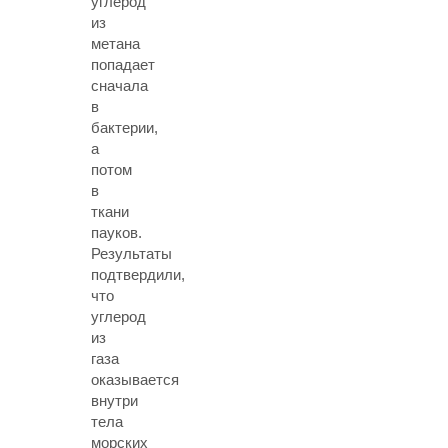
углерод
из
метана
попадает
сначала
в
бактерии,
а
потом
в
ткани
пауков.
Результаты
подтвердили,
что
углерод
из
газа
оказывается
внутри
тела
морских