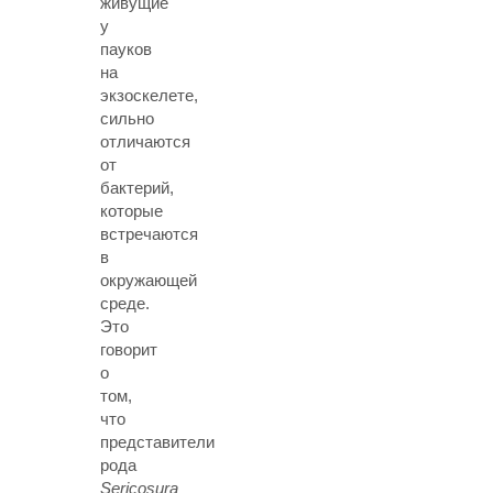
живущие
у
пауков
на
экзоскелете,
сильно
отличаются
от
бактерий,
которые
встречаются
в
окружающей
среде.
Это
говорит
о
том,
что
представители
рода
Sericosura