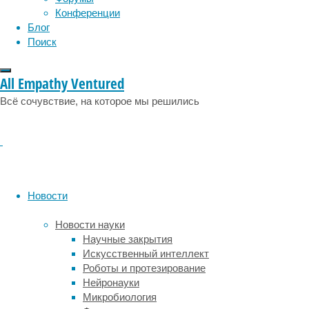
(
Pycnogonida
)
Конференции
—
Блог
не
Поиск
совсем
те
пауки,
All Empathy Ventured
которых
Всё сочувствие, на которое мы решились
мы
обычно
видим
по
телевизору
или
на
Новости
даче.
Хотя
Новости науки
у
Научные закрытия
них
Искусственный интеллект
восемь
Роботы и протезирование
ног,
Нейронауки
по
Микробиология
своей