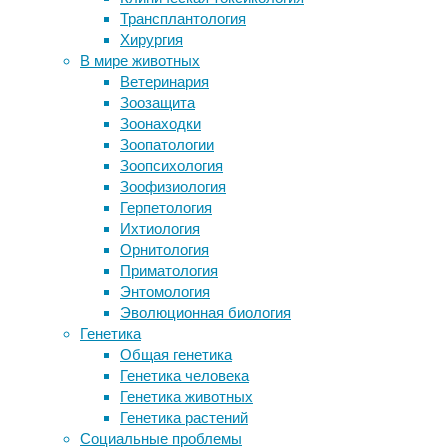
Трансплантология
Биологи обнаружили, что рыбы-
23/06/2025,
Хирургия
молоты задерживают дыхание при
13:59
В мире животных
нырянии
23/06/2025
Ветеринария
FDA одобрила первый кетаминовый
бактерии
,
Зоозащита
антидепрессант. Но к такому
биология
,
Зоонаходки
решению есть вопросы
океан
,
Зоопатологии
У губок обнаружили
симбиоз
,
Зоопсихология
антибактериальные
членистоногие
Зоофизиология
суперспособности
Герпетология
Паукообразные
Ихтиология
существа,
Следите за новостями
Орнитология
обитающие
Приматология
на
Энтомология
дне
Эволюционная биология
океана,
Генетика
куда
Общая генетика
практически
Генетика человека
не
Генетика животных
проникает
Генетика растений
солнечный
Социальные проблемы
свет,