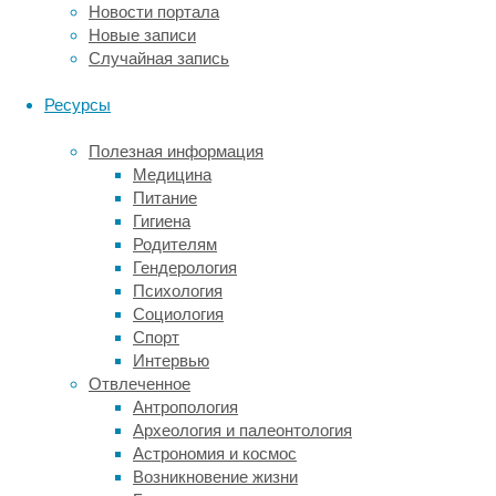
тысяч
Новости портала
метров.
Новые записи
Случайная запись
В
такие
Ресурсы
места
практически
Полезная информация
не
Медицина
проникает
Питание
солнечный
Гигиена
свет,
Родителям
поэтому
Гендерология
жизнь
Психология
там
Социология
строится
Спорт
не
Интервью
на
Отвлеченное
фотосинтезе,
Антропология
а
Археология и палеонтология
на
Астрономия и космос
химическом
Возникновение жизни
обмене