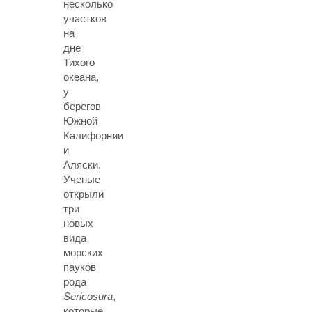
несколько
участков
на
дне
Тихого
океана,
у
берегов
Южной
Калифорнии
и
Аляски.
Ученые
открыли
три
новых
вида
морских
пауков
рода
Sericosura
,
которые