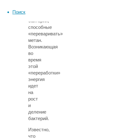
Например,
метанотрофы
Поиск
—
бактерии,
способные
«‎переваривать»
метан.
Возникающая
во
время
этой
«‎переработки»
энергия
идет
на
рост
и
деление
бактерий.
Известно,
что