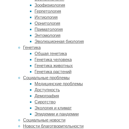
втягивания
Зоофизиология
сока
Герпетология
из
Ихтиология
губок.
Орнитология
Но
Приматология
главное
Энтомология
отличие
Эволюционная биология
—
Генетика
эти
Общая генетика
существа
Генетика человека
живут
Генетика животных
в
Генетика растений
воде,
Социальные проблемы
обитают
Медицинские проблемы
на
Доступность
дне
Демография
океана,
Сиротство
на
Экология и климат
глубинах
Эпидемии и пандемии
до
Социальные новости
семи
Новости благотворительности