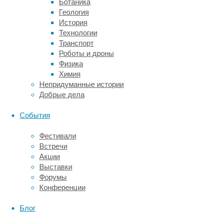
Ботаника
—
Геология
хемосинтезе,
История
когда
Технологии
энергия
Транспорт
берется
Роботы и дроны
из
Физика
химических
Химия
реакций.
Непридуманные истории
В
Добрые дела
результате
в
События
этих
местах
Фестивали
появились
Встречи
целые
Акции
сообщества
Выставки
микроорганизмов,
Форумы
не
Конференции
зависящих
от
Блог
солнца.