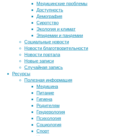
Медицинские проблемы
выработали
Доступность
уникальную
Демография
стратегию
Сиротство
выживания.
Экология и климат
Эпидемии и пандемии
Социальные новости
Новости благотворительности
Новости портала
Новые записи
Случайная запись
Ресурсы
Полезная информация
Медицина
Вместо
Питание
охоты
Гигиена
или
Родителям
поиска
Гендерология
падали
Психология
они
Социология
научились
Спорт
сотрудничать