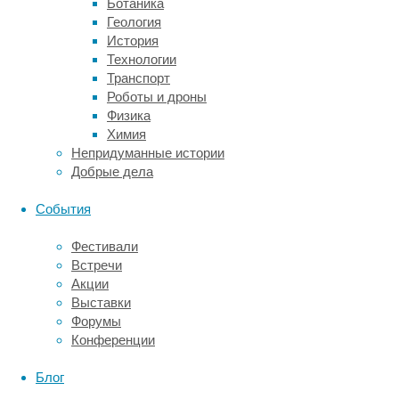
Ботаника
профессии.
Геология
В
История
Калининграде,
Технологии
кроме
Транспорт
ее
Роботы и дроны
организаторов
Физика
Кирилла
Химия
и
Непридуманные истории
Ольги
Добрые дела
Кошкиных,
присоединилась
События
также
Анна
Фестивали
Диянова
,
Встречи
тренер
Акции
по
Выставки
йоге
Форумы
и
Конференции
психотерапевт»,
–
Блог
рассказывает