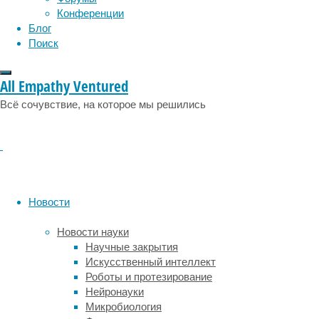
Конференции
хотелось
Блог
бы
Поиск
взять
с
собой
All Empathy Ventured
в
Всё сочувствие, на которое мы решились
2017
год.
Денежное
вознаграждение
за
консультацию
специалиста
Новости
клиент
самостоятельно
Новости науки
переводит
Научные закрытия
в
Искусственный интеллект
любой
Роботы и протезирование
благотворительный
Нейронауки
фонд.
Микробиология
Идея