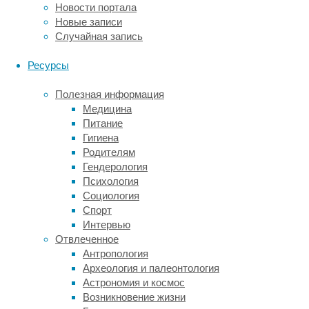
Новости портала
созданной
Новые записи
группе.
Случайная запись
«Я
готова
Ресурсы
консультировать
несколько
Полезная информация
человек
Медицина
в
Питание
месяц
Гигиена
по
Родителям
вопросам
Гендерология
профориентации
Психология
и
Социология
провести
Спорт
семинар
Интервью
для
Отвлеченное
подростков,
Антропология
которые
Археология и палеонтология
определяются
Астрономия и космос
с
Возникновение жизни
выбором