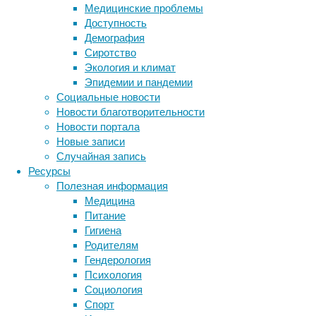
рамках
Медицинские проблемы
которого
Доступность
они
Демография
предлагают
Сиротство
клиентам
Экология и климат
обменять
Эпидемии и пандемии
свои
Социальные новости
услуги
Новости благотворительности
на
Новости портала
благотворительность.
Новые записи
Случайная запись
Ресурсы
Полезная информация
Медицина
Питание
Гигиена
Родителям
Гендерология
В
Психология
социальных
Социология
сетях
Спорт
специалисты