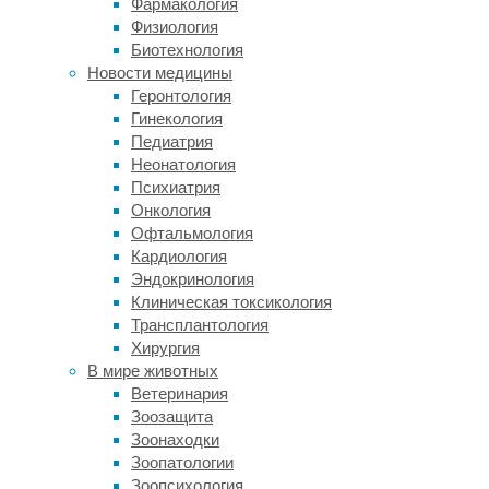
Фармакология
флешмоба
Физиология
принадлежит
Биотехнология
терапевтам
Новости медицины
и
Геронтология
коучам
Гинекология
Ольге
Педиатрия
и
Неонатология
Кириллу
Психиатрия
Кошкиным
.
Онкология
Офтальмология
Отличительной
Кардиология
особенностью
Эндокринология
акции
Клиническая токсикология
стал
Трансплантология
бренд
Хирургия
супергероев,
В мире животных
которые
Ветеринария
приходят
Зоозащита
людям
Зоонаходки
на
Зоопатологии
помощь.
Зоопсихология