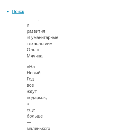
региональный
представитель
Поиск
центра
тестирования
и
развития
«Гуманитарные
технологии»
Ольга
Мячина
.
«На
Новый
Год
все
ждут
подарков,
а
еще
больше
—
маленького