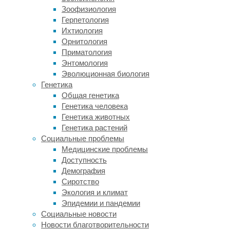
Именно
Зоофизиология
такую
Герпетология
картинку
Ихтиология
организаторы
Орнитология
акции
Приматология
рекомендуют
Энтомология
прикрепить
Эволюционная биология
для
Генетика
анонса
Общая генетика
благотворительного
Генетика человека
флешмоба
Генетика животных
в
Генетика растений
социальных
Социальные проблемы
сетях.
Медицинские проблемы
О
Доступность
ходе
Демография
акции
Сиротство
профессионалы
Экология и климат
будут
Эпидемии и пандемии
рассказывать
Социальные новости
в
Новости благотворительности
специально