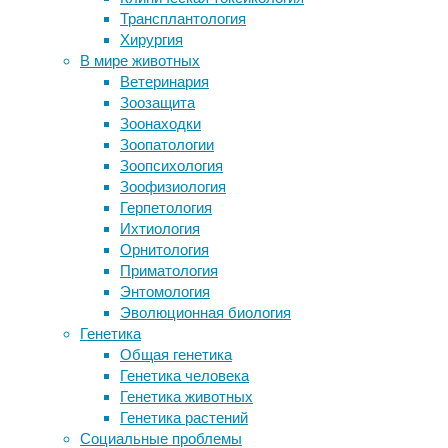
благотворительность
,
Трансплантология
Физики экспериментально
волонтёр
,
Хирургия
подтвердили существование нового
общество
,
В мире животных
типа сверхпроводимости
помощь
,
Ветеринария
Помидоры с перцем
соцзащита
Зоозащита
Распространенную деменцию
Зоонаходки
предложили лечить антибиотиком
Специалисты
Зоопатологии
Как правильно «спрыгивать» с
помогающих
Зоопсихология
антидепрессантов? Никто не знает
профессий,
Зоофизиология
наверняка
в
Герпетология
числе
Ихтиология
Следите за новостями
которых
Орнитология
психологи,
Приматология
коучи
Энтомология
и
Эволюционная биология
психотерапевты,
Генетика
присоединились
Общая генетика
к
Генетика человека
благотворительному
Генетика животных
флешмобу,
Генетика растений
в
Социальные проблемы