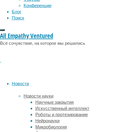
«Успех
Конференции
на
Блог
СТС»
Поиск
Ив
Набиев,
All Empathy Ventured
группа
Queens,
Всё сочувствие, на которое мы решились
Даяна
Брют,
а
также
самый
главный
Новости
сказочный
персонаж
Новости науки
нашей
Научные закрытия
эстрады
Искусственный интеллект
–
Роботы и протезирование
Baba
Нейронауки
Yaga
Микробиология
Superhero!