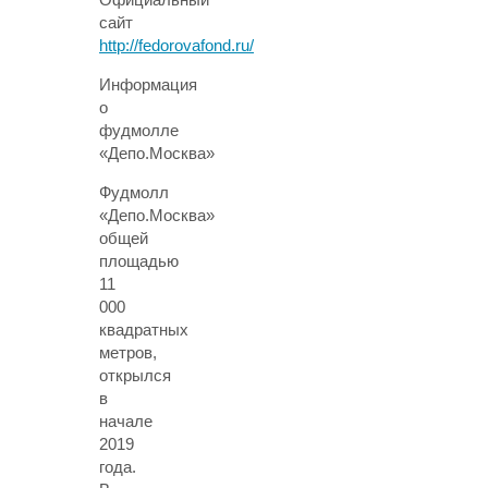
сайт
http://fedorovafond.ru/
Информация
о
фудмолле
«Депо.Москва»
Фудмолл
«Депо.Москва»
общей
площадью
11
000
квадратных
метров,
открылся
в
начале
2019
года.