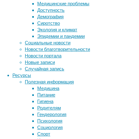
события
Медицинские проблемы
в
Доступность
фудмолле
Демография
«Депо.Москва»
Сиротство
впервые
Экология и климат
пройдет
Эпидемии и пандемии
благотворительный
Социальные новости
фестиваль
Новости благотворительности
в
Новости портала
поддержку
Новые записи
фонда
Случайная запись
Оксаны
Ресурсы
Федоровой
Полезная информация
«Спешите
Медицина
делать
Питание
добро!»
Гигиена
Родителям
Гендерология
Психология
Метки
Социология
биология
Спорт
бактерии
ДНК