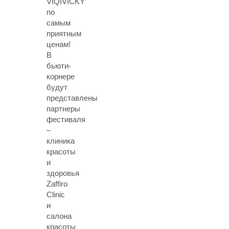
VIQIVICKY
по
самым
приятным
ценам!
В
бьюти-
корнере
будут
представлены
партнеры
фестиваля
–
клиника
красоты
и
здоровья
Zaffiro
Clinic
и
салона
красоты