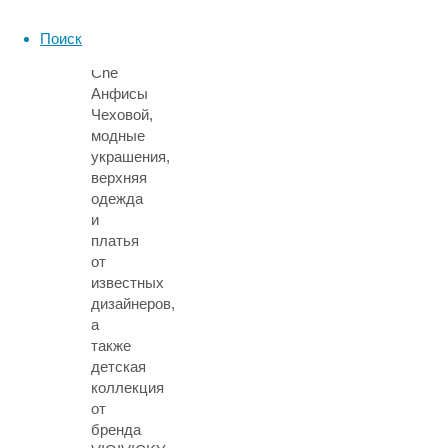
Оксаны
Федоровой,
Поиск
By
Che
Анфисы
Чеховой,
модные
украшения,
верхняя
одежда
и
платья
от
известных
дизайнеров,
а
также
детская
коллекция
от
бренда