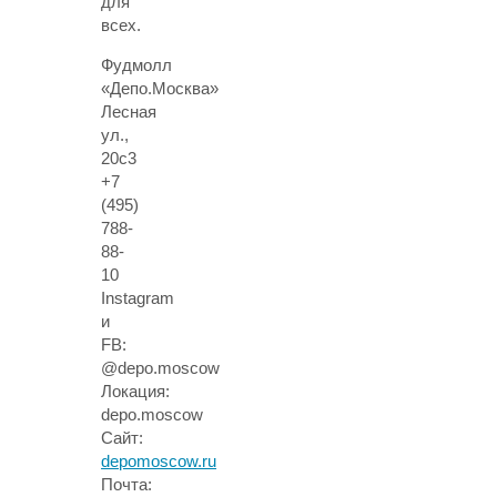
для
всех.
Фудмолл
«Депо.Москва»
Лесная
ул.,
20с3
+7
(495)
788-
88-
10
Instagram
и
FB:
@depo.moscow
Локация:
depo.moscow
Сайт:
depomoscow.ru
Почта: