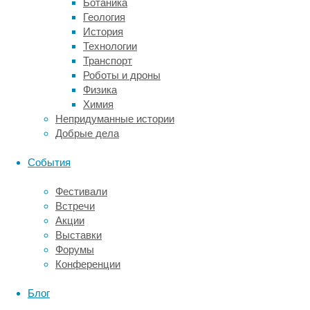
Ботаника
работать
Геология
звездная
История
fashion-
Технологии
распродажа,
Транспорт
на
Роботы и дроны
которой
Физика
будут
Химия
представлены
Непридуманные истории
фирменные
Добрые дела
сувениры
от
События
Эмина,
футболки
Фестивали
и
Встречи
платья
Акции
бренда
Выставки
Olga
Форумы
Buzova,
Конференции
коллекции
брендов
Блог
OFERA