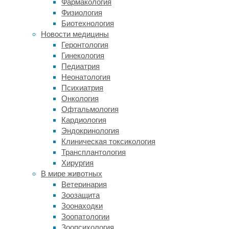
Фармакология
Специально
Физиология
для
Биотехнология
всех
Новости медицины
любителей
Геронтология
хендмейда
Гинекология
будут
Педиатрия
представлены
Неонатология
авторские
Психиатрия
изделия
Онкология
ручной
Офтальмология
работы:
Кардиология
керамика,
Эндокринология
вязаные
Клиническая токсикология
игрушки,
Трансплантология
полезные
Хирургия
сладости,
В мире животных
книги
Ветеринария
для
Зоозащита
взрослых
Зоонаходки
и
Зоопатологии
детей
Зоопсихология