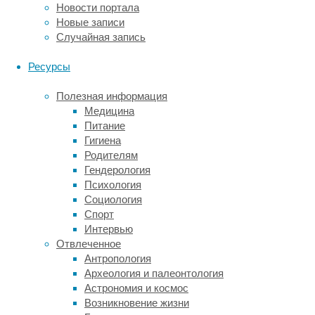
деревянных
Новости портала
игрушек
Новые записи
и
Случайная запись
изготовлению
подарочных
Ресурсы
открыток
для
Полезная информация
любимой
Медицина
мамы,
Питание
а
Гигиена
также
Родителям
анимация
Гендерология
и
Психология
розыгрыш
Социология
призов
Спорт
от
Интервью
TOY.ru!
Отвлеченное
Антропология
В
Археология и палеонтология
рамках
Астрономия и космос
фестиваля
Возникновение жизни
будет