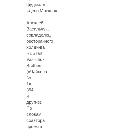
фудмолл
«Депо.Москва»
—
Алексей
Васильчук,
совладелец
ресторанного
холдинга
RESTart
Vasilchuk
Brothers
(«Чайхона
№
1»,
354
и
другие).
По
словам
соавтора
проекта