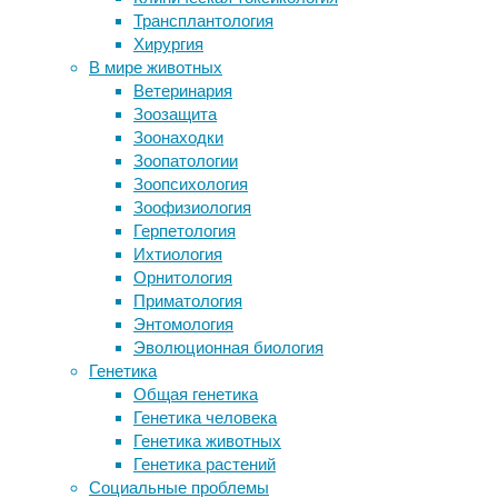
23:49
Трансплантология
больных раком
15/11/2019
Хирургия
Четырехмесячные дети осознают
акция
,
В мире животных
себя в пространстве и предметы,
благотворительность
,
Ветеринария
приближающиеся к ним
знаменитости
,
Зоозащита
Самки предпочли городских лягушек
искусство
,
Зоонаходки
лесным
музыка
,
Зоопатологии
помощь
,
Зоопсихология
Следите за новостями
фестиваль
,
Зоофизиология
фонд
Герпетология
Ихтиология
24
Орнитология
ноября
Приматология
в
Энтомология
России
Эволюционная биология
отмечается
Генетика
День
Общая генетика
матери,
Генетика человека
в
Генетика животных
честь
Генетика растений
этого
Социальные проблемы