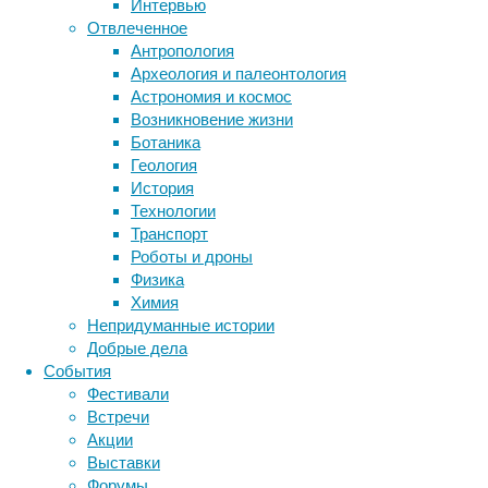
Интервью
биотехнология
вирусы
восприятие
Отвлеченное
животные
генетика
дети
диагностика
Антропология
здоровье
знания
иммунитет
Археология и палеонтология
В
Астрономия и космос
инфекции
инструменты и методы
рамках
Возникновение жизни
исследования
климат
фестиваля
когнитивистика
Ботаника
состоится
медицина
Геология
метаболизм
лекарства
концерт
История
с
мозг
Технологии
неврология
наука
участием
Транспорт
нейробиология
нейроновости
дружественных
Роботы и дроны
нейрофизиология
общество
обучение
звезд
Физика
питание
онкология
память
палеонтология
фонда:
Химия
психология
поведение
на
психиатрия
Непридуманные истории
одной
Добрые дела
социология
социальные проблемы
сон
сцене
События
физиология
эволюция
экология
выступят
Фестивали
эмоции
эпидемия
этология
Ирина
Встречи
Ортман,
Акции
победитель
Выставки
шоу
Форумы