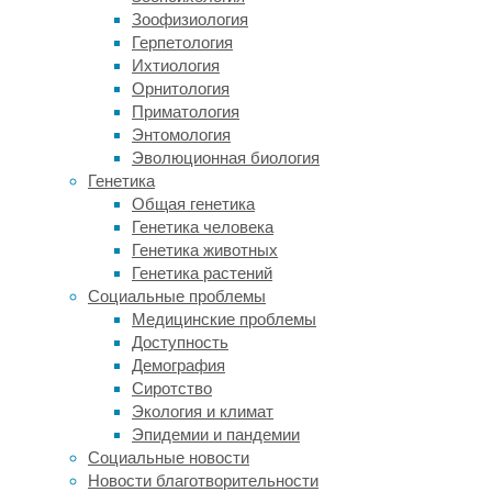
от
Зоофизиология
издательства
Герпетология
«МИФ»
Ихтиология
и
Орнитология
множество
Приматология
полезных
Энтомология
и
Эволюционная биология
приятных
Генетика
сувениров.
Общая генетика
В
Генетика человека
Kids
Генетика животных
Time
Генетика растений
для
Социальные проблемы
детей
Медицинские проблемы
и
Доступность
родителей
Демография
запланированы
Сиротство
мастер-
Экология и климат
классы
Эпидемии и пандемии
по
Социальные новости
росписи
Новости благотворительности