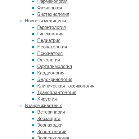
Фармакология
работе
Физиология
–
Биотехнология
запуск
Новости медицины
площадки
Геронтология
для
Гинекология
прямого
Педиатрия
контакта
Неонатология
между
Психиатрия
благотворительными
Онкология
организациями
Офтальмология
и
Кардиология
нуждающимися
Эндокринология
в
Клиническая токсикология
помощи.
Трансплантология
Одновременно
Хирургия
будет
В мире животных
открыт
Ветеринария
центр
Зоозащита
сбора
Зоонаходки
пожертвований
Зоопатологии
для
Зоопсихология