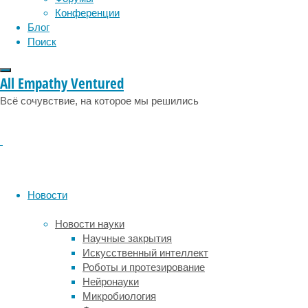
каждый
Конференции
благотворитель
Блог
сможет
Поиск
помочь
любому
заявителю
All Empathy Ventured
или
Всё сочувствие, на которое мы решились
всем
понемногу.
В
настоящее
время
мы
Новости
наполняем
блог
Новости науки
проекта
Научные закрытия
полезной
Искусственный интеллект
и
Роботы и протезирование
актуальной
Нейронауки
информацией.
Микробиология
В