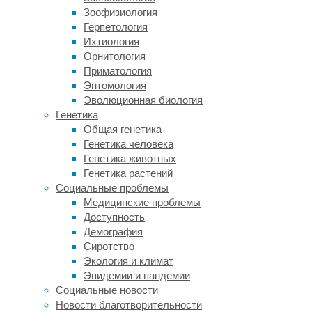
последующего
Зоофизиология
распределения
Герпетология
в
Ихтиология
рамках
Орнитология
входящих
Приматология
запросов
Энтомология
о
Эволюционная биология
помощи.
Генетика
Общая генетика
Добро
Генетика человека
пожаловать
Генетика животных
на
Генетика растений
проект
Социальные проблемы
ALEV!
Медицинские проблемы
*ALEV
Доступность
(
All
Демография
Empathy
Сиротство
Ventured
Экология и климат
–
Эпидемии и пандемии
«всё
Социальные новости
сочувствие,
Новости благотворительности