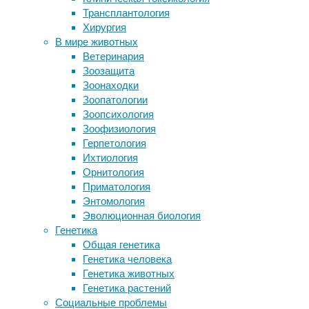
ALEV
Трансплантология
сетчатке ребенка
и
Хирургия
Роды на 39 неделе беременности
к
В мире животных
назвали оптимальными для женщин
чему
Ветеринария
с гипертензией
мы
Зоозащита
Будущее экомоды: веганская кожа из
вас
Зоонаходки
грибов
готовим?
Зоопатологии
Почему мыши мало живут
Зоопсихология
ALEV
Зоофизиология
Следите за новостями
(All
Герпетология
Empathy
Ихтиология
Ventured)*
Орнитология
–
Приматология
молодой
Энтомология
амбициозный
Эволюционная биология
благотворительный
Генетика
и
Общая генетика
научно-
Генетика человека
просветительский
Генетика животных
проект.
Генетика растений
Это
Социальные проблемы