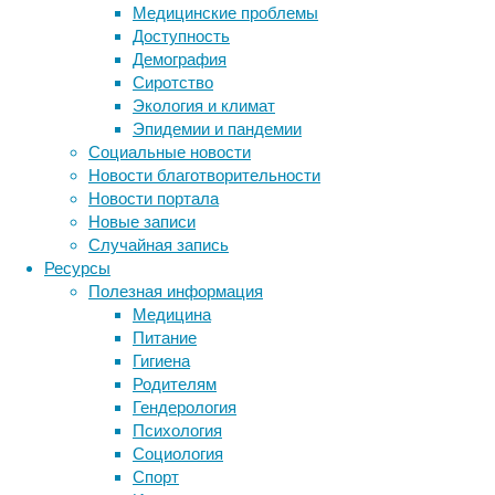
не
Медицинские проблемы
просто
Доступность
новый
Демография
сайт
Сиротство
о
Экология и климат
добрых
Эпидемии и пандемии
делах.
Социальные новости
Это
Новости благотворительности
уникальный
Новости портала
инструмент
Новые записи
для
Случайная запись
тех,
Ресурсы
кто
Полезная информация
ищет
Медицина
помощь
Питание
и
Гигиена
тех,
Родителям
кто
Гендерология
готов
Психология
её
Социология
Метки
предложить.
Спорт