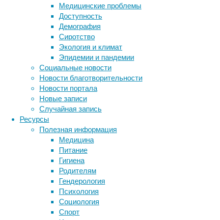
Медицинские проблемы
Доступность
для
Демография
Сиротство
печени
Экология и климат
Эпидемии и пандемии
Социальные новости
Новости благотворительности
Зеленый
Новости портала
кофе
Новые записи
—
Случайная запись
ценный
Ресурсы
напиток,
Полезная информация
способствующий
Медицина
похудению,
Питание
полезный
Гигиена
для
Родителям
печени,
Гендерология
а
Психология
также
Социология
помогающий
Метки
Спорт
убивать