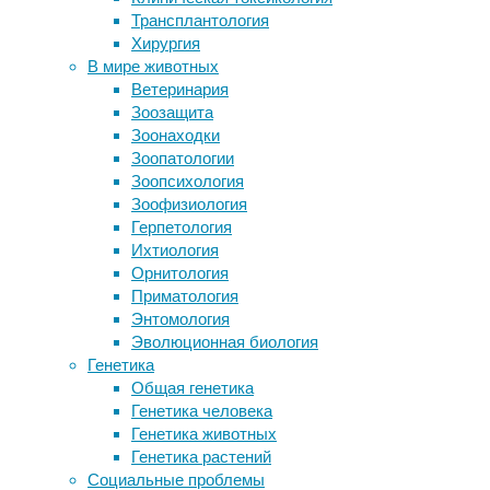
31/07/2020
Трансплантология
Steam
здоровье
,
Хирургия
Подбородок есть только у Homo
инфекции
,
В мире животных
sapiens, и это случайность эволюции
медицина
,
Ветеринария
В мозге приматов обнаружили
метаболизм
,
Зоозащита
особый тип нейронов
питание
,
Зоонаходки
Куда направлена клеточная
продукты
Зоопатологии
миграция
Зоопсихология
Зоофизиология
Следите за новостями
Зеленый
Герпетология
Ихтиология
кофе:
Орнитология
Приматология
Энтомология
полезен
Эволюционная биология
Генетика
при
Общая генетика
Генетика человека
похудении
Генетика животных
Генетика растений
и
Социальные проблемы