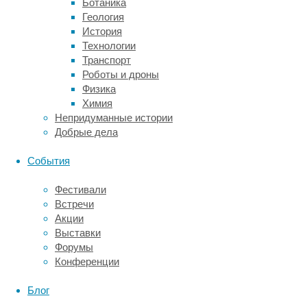
Ботаника
выбирают
Геология
люди,
История
которые
Технологии
хотят
Транспорт
быстро
Роботы и дроны
снизить
Физика
массу
Химия
тела.
Непридуманные истории
Биологически
Добрые дела
активные
добавки
События
на
основе
Фестивали
этого
Встречи
вида
Акции
кофе
Выставки
выпускаются
Форумы
в
Конференции
двух
формах:
Блог
в