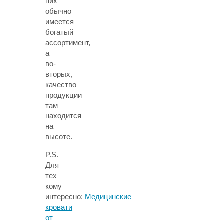
них
обычно
имеется
богатый
ассортимент,
а
во-
вторых,
качество
продукции
там
находится
на
высоте.
P.S.
Для
тех
кому
интересно:
Медицинские
кровати
от