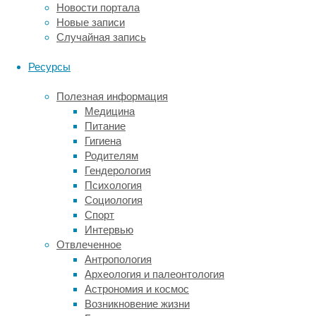
жареный
Новости портала
кофе.
Новые записи
Случайная запись
Зеленый
Ресурсы
кофе
Полезная информация
Медицина
способствует
Питание
Гигиена
похудению:
Родителям
Гендерология
правда
Психология
Социология
или
Спорт
Интервью
миф?
Отвлеченное
Антропология
Археология и палеонтология
Зеленый
Астрономия и космос
кофе
Возникновение жизни
часто