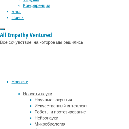
сжигание
Конференции
жира.
Блог
Зеленый
Поиск
кофе
обладает
All Empathy Ventured
и
другими
Всё сочувствие, на которое мы решились
свойствами,
но
следует
помнить,
что
существует
Новости
большое
количество
Новости науки
противопоказаний
Научные закрытия
к
Искусственный интеллект
его
Роботы и протезирование
использованию.
Нейронауки
Зеленый
Микробиология
кофе