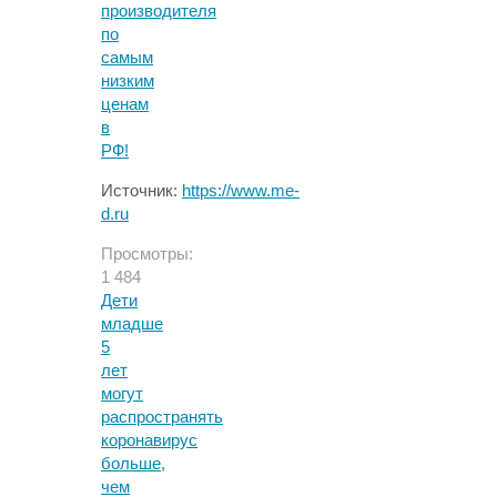
производителя
по
самым
низким
ценам
в
РФ!
Источник:
https://www.me-
d.ru
Просмотры:
1 484
Дети
младше
5
лет
могут
распространять
коронавирус
больше,
чем