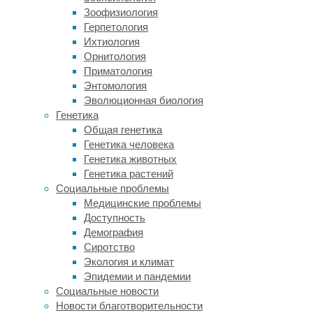
пиролизу
Зоофизиология
(перегонке
Герпетология
под
Ихтиология
воздействием
Орнитология
высокой
Приматология
температуры).
Энтомология
Иногда
Эволюционная биология
напиток
Генетика
бывает
Общая генетика
желтого
Генетика человека
оттенка.
Генетика животных
Он
Генетика растений
не
Социальные проблемы
обладает
Медицинские проблемы
таким
Доступность
интенсивным
Демография
ароматом
Сиротство
и
Экология и климат
вкусом,
Эпидемии и пандемии
как
Социальные новости
традиционный
Новости благотворительности