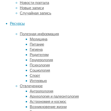
Новости портала
как
Новые записи
устроен
Случайная запись
человеческий
организм,
Ресурсы
как
выглядит
Полезная информация
атом
Медицина
и
Питание
многое
Гигиена
другое,
Родителям
в
Гендерология
процессе
Психология
обучения
Социология
используют
Спорт
наглядные
Интервью
пособия,
Отвлеченное
макеты,
Антропология
муляжи
Археология и палеонтология
и
Астрономия и космос
модели.
Возникновение жизни
Дидактические