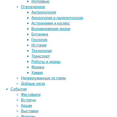
Интервью
предмета
Отвлеченное
интересным
Антропология
Метки
и
Археология и палеонтология
увлекательным.
биология
Астрономия и космос
бактерии
ДНК
Возникновение жизни
биотехнология
вирусы
восприятие
Ботаника
животные
генетика
дети
диагностика
Геология
здоровье
знания
иммунитет
История
Технологии
инфекции
инструменты и методы
Транспорт
исследования
климат
когнитивистика
Роботы и дроны
медицина
Физика
метаболизм
Что
лекарства
Химия
мозг
Непридуманные истории
неврология
наука
представляет
Добрые дела
нейробиология
нейроновости
События
нейрофизиология
общество
обучение
собой
Фестивали
питание
онкология
память
палеонтология
Встречи
психология
поведение
учебное
психиатрия
Акции
Выставки
социология
социальные проблемы
сон
Форумы