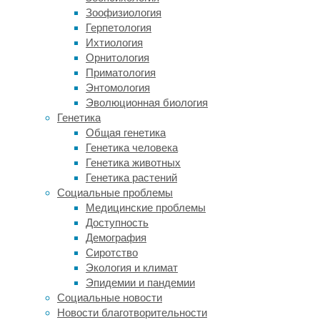
них
Зоофизиология
невозможно
Герпетология
представить
Ихтиология
учебный
Орнитология
процесс.
Приматология
Именно
Энтомология
на
Эволюционная биология
них
Генетика
ученики
Общая генетика
вместе
Генетика человека
с
Генетика животных
преподавателем
Генетика растений
решают
Социальные проблемы
и
Медицинские проблемы
разбирают
Доступность
задачи,
Демография
уравнения
Сиротство
и
Экология и климат
формулы.
Эпидемии и пандемии
Чтобы
Социальные новости
лучше
Новости благотворительности
представлять