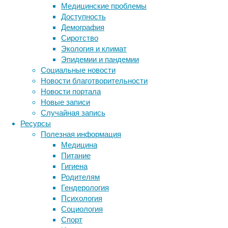
физиологические
Медицинские проблемы
и
Доступность
биологические
Демография
процессы.
Сиротство
Возможность
Экология и климат
вживую
Эпидемии и пандемии
увидеть
Социальные новости
какое-
Новости благотворительности
либо
Новости портала
явление,
Новые записи
а
Случайная запись
также
Ресурсы
на
Полезная информация
практике
Медицина
применить
Питание
полученные
Гигиена
знания,
Родителям
делают
Гендерология
изучение
Психология
даже
Социология
самого
Спорт
сложного