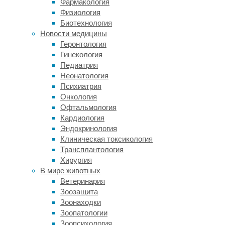
Фармакология
можно
Физиология
также
Биотехнология
размещать
Новости медицины
различную
Геронтология
полезную
Гинекология
информацию
Педиатрия
по
Неонатология
предмету.
Психиатрия
Использование
Онкология
стеллажей
Офтальмология
позволяет
Кардиология
расположить
Эндокринология
сразу
Клиническая токсикология
несколько
Трансплантология
объектов
Хирургия
изучения.
В мире животных
Меловые
Ветеринария
и
Зоозащита
маркерные
Зоонаходки
доски.
Зоопатологии
Без
Зоопсихология