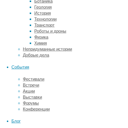
Ботаника
материалы.
Геология
К
История
ним
Технологии
относятся
Транспорт
карточки
Роботы и дроны
с
Физика
различными
Химия
заданиями,
Непридуманные истории
сборники
Добрые дела
упражнений
и
События
задач.
При
Фестивали
подготовке
Встречи
специалистов
Акции
в
Выставки
высших
Форумы
и
Конференции
средне-
специальных
Блог
учебных