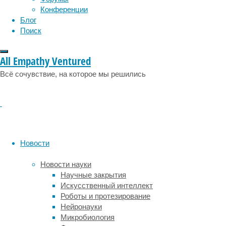
оборудование?
физиология
эволюция
экология
Конференции
эмоции
эпидемия
этология
Блог
Поиск
Существует
несколько
категорий
All Empathy Ventured
данного
оснащения:
Всё сочувствие, на которое мы решились
Стенды
и
стеллажи.
Они
служат
Новости
для
демонстрации
Новости науки
изучаемого
Научные закрытия
материала
Искусственный интеллект
или
Роботы и протезирование
образца.
Нейронауки
На
Микробиология
них