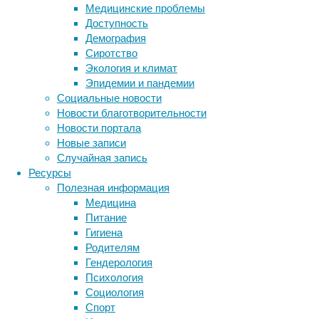
объекта.
Медицинские проблемы
Высокая
Доступность
концентрация
Демография
сложного
Сиротство
оборудования,
Экология и климат
находящегося
Эпидемии и пандемии
под
Социальные новости
давлением
Новости благотворительности
или
Новости портала
высоким
Новые записи
напряжением,
Случайная запись
несет
Ресурсы
в
Полезная информация
себе
Медицина
скрытые
Питание
риски
Гигиена
во
Родителям
время
Гендерология
проведения
Психология
сервисных
Социология
работ.
Спорт
Метки
Найти