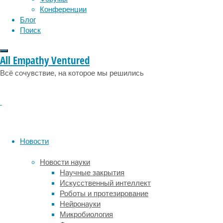
Конференции
Блог
Поиск
All Empathy Ventured
Суть
Всё сочувствие, на которое мы решились
и
философия
концепции
Новости
Lockout
Новости науки
Tagout
Научные закрытия
Искусственный интеллект
Роботы и протезирование
(LOTO)
Нейронауки
Микробиология