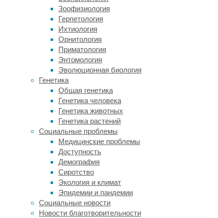
плановый
Зоофизиология
ремонт,
Герпетология
все
Ихтиология
подводящие
Орнитология
каналы
Приматология
—
Энтомология
электрические
Эволюционная биология
кабели,
Генетика
гидравлические
Общая генетика
шланги,
Генетика человека
паровые
Генетика животных
вентили
Генетика растений
—
Социальные проблемы
перекрываются.
Медицинские проблемы
После
Доступность
этого
Демография
на
Сиротство
управляющие
Экология и климат
органы
Эпидемии и пандемии
навешиваются
Социальные новости
специальные
Новости благотворительности
механические