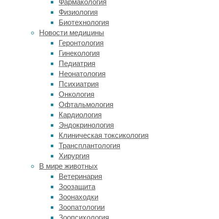
Фармакология
В
Физиология
основе
Биотехнология
методики
Новости медицины
лежит
Геронтология
простой,
Гинекология
но
Педиатрия
максимально
Неонатология
эффективный
Психиатрия
принцип
Онкология
полного
Офтальмология
исключения
Кардиология
случайного
Эндокринология
запуска
Клиническая токсикология
механизмов
Трансплантология
при
Хирургия
их
В мире животных
наладке.
Ветеринария
Когда
Зоозащита
агрегат
Зоонаходки
отправляется
Зоопатологии
на
Зоопсихология