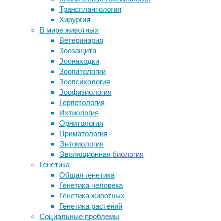
Трансплантология
Tagout
НКО
Хирургия
Инсульты и Паркинсон: от чего
(LOTO)
В мире животных
страдают дети жертв холокоста
Ветеринария
Врачи поставили испанцу диагноз по
20/05/2026,
Зоозащита
переползающим пятнам на коже
19:10
Зоонаходки
Микробы для здоровья
20/05/2026
Зоопатологии
Бета-амилоид заражает нейроны
Зоопсихология
через нанотрубки
Обеспечение
Зоофизиология
сохранения
Герпетология
Следите за новостями
жизни
Ихтиология
и
Орнитология
здоровья
Приматология
сотрудников
Энтомология
является
Эволюционная биология
главным
Генетика
приоритетом
Общая генетика
для
Генетика человека
руководства
Генетика животных
любого
Генетика растений
индустриального
Социальные проблемы