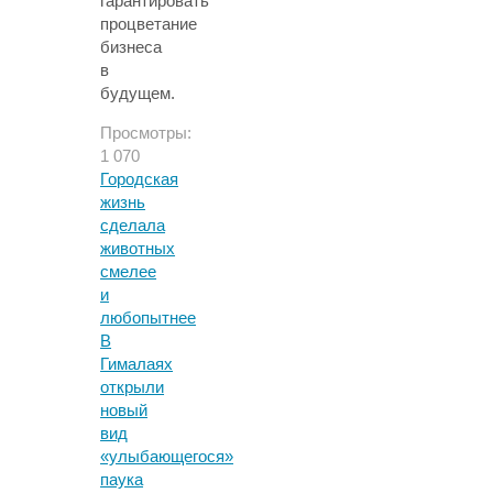
гарантировать
процветание
бизнеса
в
будущем.
Просмотры:
1 070
Городская
жизнь
сделала
животных
смелее
и
любопытнее
В
Гималаях
открыли
новый
вид
«улыбающегося»
паука