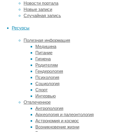
Новости портала
замки,
Новые записи
открыть
Случайная запись
которые
без
Ресурсы
уникального
ключа
Полезная информация
невозможно.
Медицина
Каждое
Питание
блокирующее
Гигиена
устройство
Родителям
обязательно
Гендерология
снабжается
Психология
яркой
Социология
информационной
Спорт
биркой.
Интервью
На
Отвлеченное
ней
Антропология
указываются
Археология и палеонтология
личные
Астрономия и космос
данные
Возникновение жизни