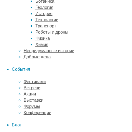
ответственного
Ботаника
инженера
Геология
и
История
точное
Технологии
время
Транспорт
начала
Роботы и дроны
манипуляций.
Физика
Это
Химия
визуальное
Непридуманные истории
предупреждение
Добрые дела
сигнализирует
остальному
События
персоналу
о
Фестивали
том,
Встречи
что
Акции
на
Выставки
линии
Форумы
ведутся
Конференции
технические
работы.
Блог