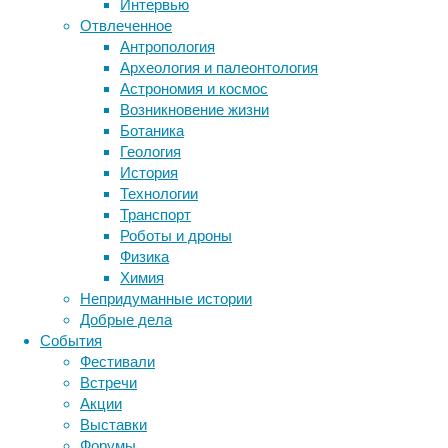
Интервью
надежные
биология
Отвлеченное
бактерии
ДНК
решения
Антропология
биотехнология
вирусы
восприятие
и
Археология и палеонтология
животные
генетика
специализированное
дети
диагностика
Астрономия и космос
защитное
здоровье
знания
иммунитет
Возникновение жизни
снаряжение
Ботаника
инфекции
инструменты и методы
для
Геология
исследования
блокировки
климат
когнитивистика
История
энергии
медицина
Технологии
можно,
метаболизм
лекарства
Транспорт
например,
мозг
Роботы и дроны
неврология
наука
на
Физика
нейробиология
нейроновости
сайте
Химия
нейрофизиология
https://neomarklock.ru
.
общество
обучение
Непридуманные истории
питание
онкология
память
палеонтология
Добрые дела
психология
поведение
психиатрия
События
Фестивали
социология
социальные проблемы
сон
Встречи
физиология
эволюция
экология
Акции
эмоции
эпидемия
этология
Выставки
Форумы