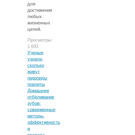
для
достижения
любых
жизненных
целей.
Просмотры:
1 693
Ученые
узнали,
сколько
живут
гидроиды
порпиты
Домашнее
отбеливание
зубов:
современные
методы,
эффективность
и
правила