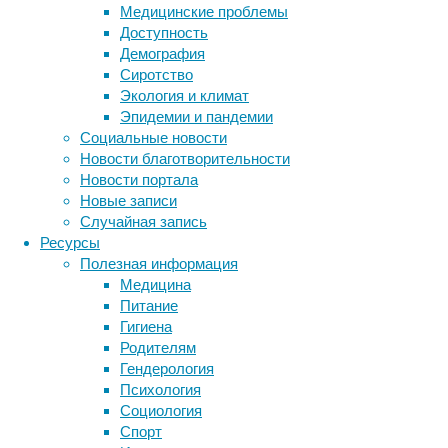
попытки
Медицинские проблемы
найти
Доступность
уникальный
Демография
стиль
Сиротство
часто
Экология и климат
оборачиваются
Эпидемии и пандемии
хаотичными
Социальные новости
покупками,
Новости благотворительности
разочарованием
Новости портала
от
Новые записи
неудачных
Случайная запись
экспериментов
Ресурсы
с
Полезная информация
волосами
Медицина
и
Питание
пустой
Гигиена
тратой
Родителям
финансовых
Гендерология
ресурсов.
Психология
Визит
Социология
к
Спорт
профессиональным