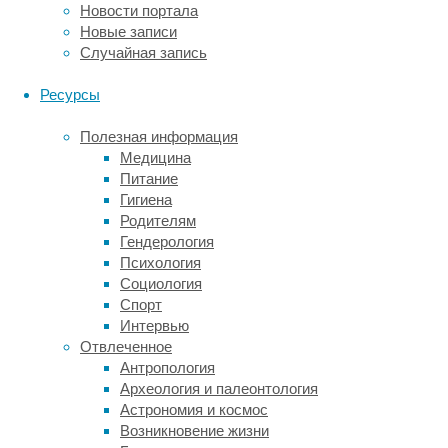
Новости портала
линий
Новые записи
и
Случайная запись
фактур.
Форму
Ресурсы
лица,
которая
Полезная информация
диктует
Медицина
выбор
Питание
идеальной
Гигиена
стрижки,
Родителям
укладки
Гендерология
и
Психология
геометрии
Социология
аксессуаров.
Спорт
Психотип
Интервью
и
Отвлеченное
образ
Антропология
жизни
Археология и палеонтология
человека,
Астрономия и космос
чтобы
Возникновение жизни
создаваемый