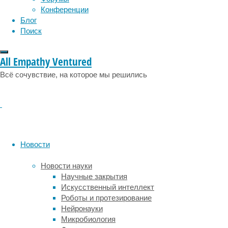
Конференции
Блог
Поиск
All Empathy Ventured
Профессиональный
Всё сочувствие, на которое мы решились
взгляд
со
стороны
Новости
и
Новости науки
Научные закрытия
объективный
Искусственный интеллект
Роботы и протезирование
анализ
Нейронауки
Микробиология