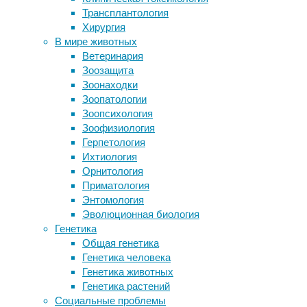
25/05/2026
Трансплантология
Вирусы гриппа мешают друг другу
Хирургия
заражать клетки
В
В мире животных
Мозговая активность объяснила,
современном
Ветеринария
почему мы по-разному относимся к
мире
Зоозащита
человекоподобным роботам
внешность
Зоонаходки
Суицидальные подростки
человека
Зоопатологии
рассказали, ради чего они хотят жить
является
Зоопсихология
Линии электропередач мешают
продолжением
Зоофизиология
пчелам работать
его
Герпетология
внутреннего
Ихтиология
Следите за новостями
мира,
Орнитология
важным
Приматология
инструментом
Энтомология
самопрезентации
Эволюционная биология
и
Генетика
залогом
Общая генетика
уверенности
Генетика человека
в
Генетика животных
себе.
Генетика растений
Самостоятельные
Социальные проблемы