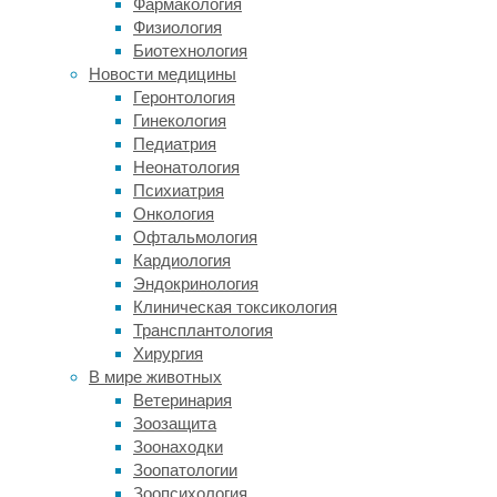
Фармакология
Специалисты
Физиология
не
Биотехнология
просто
Новости медицины
следуют
Геронтология
мимолетным
Гинекология
тенденциям
Педиатрия
моды,
Неонатология
а
Психиатрия
проводят
Онкология
глубокую
Офтальмология
аналитику
Кардиология
природных
Эндокринология
данных
Клиническая токсикология
человека.
Трансплантология
В
Хирургия
процессе
В мире животных
первичной
Ветеринария
консультации
Зоозащита
мастера
Зоонаходки
детально
Зоопатологии
изучают
Зоопсихология