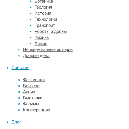
Ботаника
визуальный
Геология
образ
История
гармонировал
Технологии
с
Транспорт
его
Роботы и дроны
внутренним
Физика
состоянием
Химия
и
Непридуманные истории
родом
Добрые дела
деятельности.
События
Колоссальная
Фестивали
экономия
Встречи
Акции
времени
Выставки
Форумы
и
Конференции
семейного
Блог