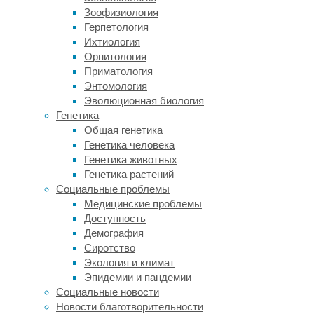
следующее:
Зоофизиология
Герпетология
Колорит
Ихтиология
внешности,
Орнитология
определяющий
Приматология
наиболее
Энтомология
выигрышную
Эволюционная биология
палитру
Генетика
в
Общая генетика
одежде
Генетика человека
и
Генетика животных
макияже.
Генетика растений
Особенности
Социальные проблемы
анатомического
Медицинские проблемы
строения
Доступность
фигуры
Демография
для
Сиротство
грамотной
Экология и климат
коррекции
Эпидемии и пандемии
силуэта
Социальные новости
с
Новости благотворительности
помощью