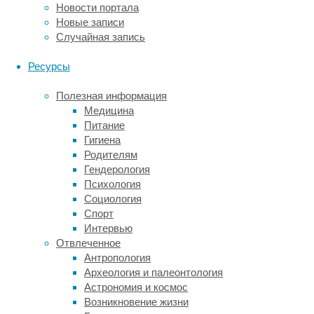
Новости портала
и
Новые записи
другие
Случайная запись
детали:
цвет
Ресурсы
эмали,
форму
Полезная информация
зубов,
Медицина
состояние
Питание
десен,
Гигиена
свежесть
Родителям
дыхания.
Гендерология
Это
Психология
естественно.
Социология
Если
Спорт
зубы
Интервью
становятся
Отвлеченное
ровнее,
Антропология
хочется,
Археология и палеонтология
чтобы
Астрономия и космос
улыбка
Возникновение жизни
выглядела