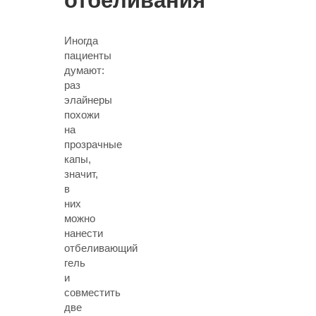
отбеливания
Иногда
пациенты
думают:
раз
элайнеры
похожи
на
прозрачные
капы,
значит,
в
них
можно
нанести
отбеливающий
гель
и
совместить
две