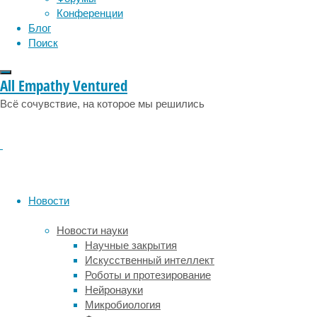
момент.
Конференции
Если
Блог
человек
Поиск
носит
элайнеры
All Empathy Ventured
или
проходит
Всё сочувствие, на которое мы решились
другое
ортодонтическое
лечение,
важно
понимать,
когда
Новости
отбеливание
будет
Новости науки
уместным,
Научные закрытия
а
Искусственный интеллект
когда
Роботы и протезирование
его
Нейронауки
лучше
Микробиология
отложить.