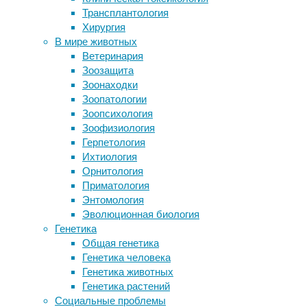
22/06/2026
Трансплантология
CRISPR заставит биться сердца
Хирургия
больных мышечной дистрофией
Красивая
В мире животных
Дюшенна
улыбка
Ветеринария
Вирусы наделяют бактерий
для
Зоозащита
суперспособностями
многих
Зоонаходки
После исчезновения динозавров
людей
Зоопатологии
звери поумнели не сразу
складывается
Зоопсихология
Мутность воды назвали фактором
из
Зоофизиология
здоровья побережий
двух
Герпетология
главных
Ихтиология
Следите за новостями
факторов:
Орнитология
ровного
Приматология
положения
Энтомология
зубов
Эволюционная биология
и
Генетика
светлого
Общая генетика
оттенка
Генетика человека
эмали.
Генетика животных
Поэтому
Генетика растений
неудивительно,
Социальные проблемы