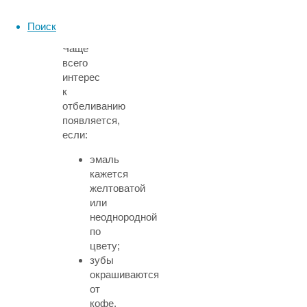
видом
зубов.
Поиск
Чаще
всего
интерес
к
отбеливанию
появляется,
если:
эмаль
кажется
желтоватой
или
неоднородной
по
цвету;
зубы
окрашиваются
от
кофе,