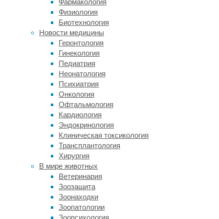
Фармакология
Физиология
Почему
Биотехнология
Новости медицины
пациенты
Геронтология
Гинекология
хотят
Педиатрия
Неонатология
отбелить
Психиатрия
Онкология
зубы
Офтальмология
Кардиология
во
Эндокринология
Клиническая токсикология
время
Трансплантология
Хирургия
лечения
В мире животных
Ветеринария
Зоозащита
Зоонаходки
Когда
Зоопатологии
человек
Зоопсихология
начинает