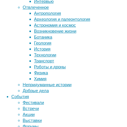
Интервью
Метки
заметный
Отвлеченное
результат.
биология
Антропология
бактерии
ДНК
Археология и палеонтология
биотехнология
вирусы
восприятие
Астрономия и космос
животные
генетика
дети
диагностика
Возникновение жизни
здоровье
знания
иммунитет
Ботаника
Геология
инфекции
инструменты и методы
История
исследования
климат
когнитивистика
Технологии
Но
медицина
Транспорт
метаболизм
лекарства
стоматологическая
Роботы и дроны
мозг
эстетика
Физика
неврология
наука
требует
Химия
нейробиология
нейроновости
последовательности.
Непридуманные истории
нейрофизиология
общество
обучение
Не
Добрые дела
питание
онкология
память
палеонтология
каждую
События
психология
поведение
процедуру
психиатрия
Фестивали
стоит
Встречи
социология
социальные проблемы
сон
делать
Акции
физиология
эволюция
экология
в
Выставки
эмоции
эпидемия
этология
любой
Форумы