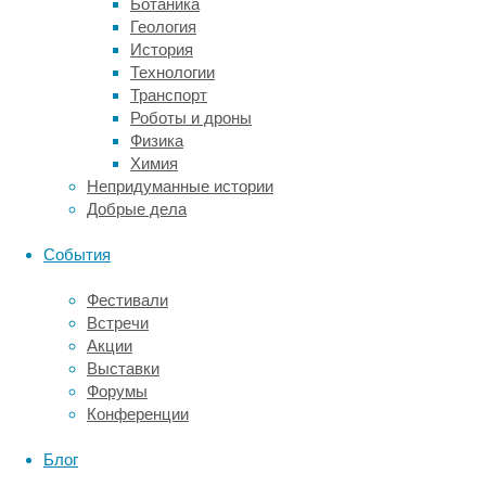
Ботаника
еще
Геология
чище,
История
светлее
Технологии
и
Транспорт
гармоничнее.
Роботы и дроны
Особенно
Физика
если
Химия
пациент
Непридуманные истории
много
Добрые дела
общается,
работает
События
с
людьми,
Фестивали
часто
Встречи
фотографируется
Акции
или
Выставки
просто
Форумы
давно
Конференции
хотел
заняться
Блог
внешним