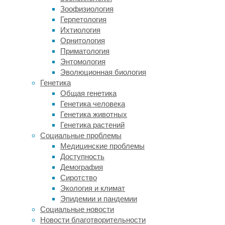
Зоофизиология
исправлять
Герпетология
прикус,
Ихтиология
он
Орнитология
внимательнее
Приматология
смотрит
Энтомология
на
Эволюционная биология
улыбку.
Генетика
Раньше
Общая генетика
могли
Генетика человека
беспокоить
Генетика животных
только
Генетика растений
неровные
Социальные проблемы
зубы,
Медицинские проблемы
скученность
Доступность
или
Демография
промежутки.
Сиротство
Но
Экология и климат
постепенно
Эпидемии и пандемии
появляется
Социальные новости
желание
Новости благотворительности
улучшить