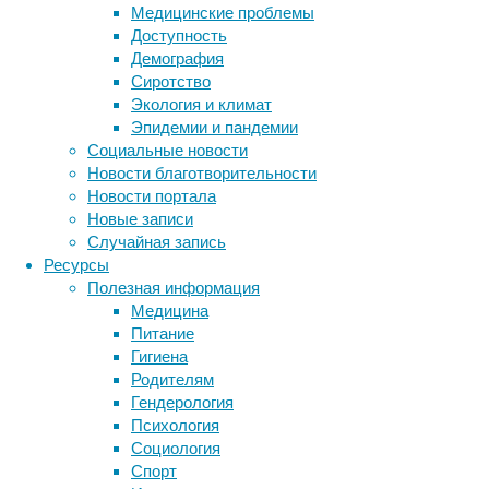
что
Медицинские проблемы
пациенты,
Доступность
которые
Демография
начинают
Сиротство
исправлять
Экология и климат
прикус,
Эпидемии и пандемии
часто
Социальные новости
одновременно
Новости благотворительности
интересуются
Новости портала
эстетическими
Новые записи
процедурами.
Случайная запись
Хочется
Ресурсы
не
Полезная информация
ждать
Медицина
окончания
Питание
лечения,
Гигиена
а
Родителям
уже
Гендерология
в
Психология
процессе
Социология
получить
Спорт
более