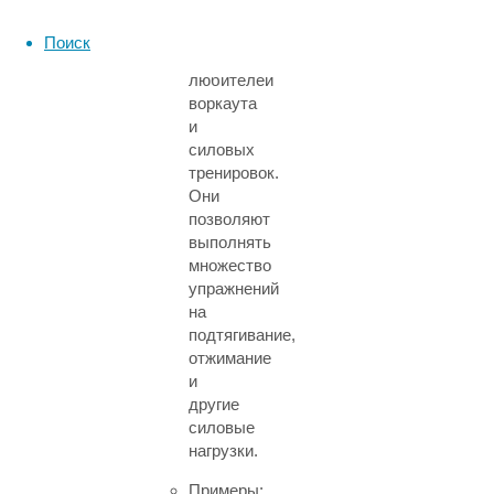
конструкции
популярны
Поиск
среди
любителей
воркаута
и
силовых
тренировок.
Они
позволяют
выполнять
множество
упражнений
на
подтягивание,
отжимание
и
другие
силовые
нагрузки.
Примеры: