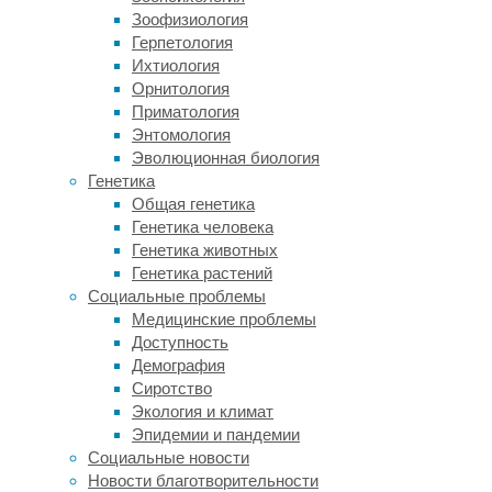
так
Зоофизиология
и
Герпетология
детьми.
Ихтиология
Они
Орнитология
обычно
Приматология
выполнены
Энтомология
из
Эволюционная биология
прочных
Генетика
материалов,
Общая генетика
устойчивых
Генетика человека
к
Генетика животных
погодным
Генетика растений
условиям.
Социальные проблемы
Медицинские проблемы
Примеры:
Доступность
тренажеры
Демография
для
Сиротство
пресса,
Экология и климат
беговые
Эпидемии и пандемии
дорожки,
Социальные новости
тренажеры
Новости благотворительности
для