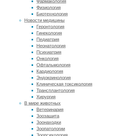
которые
Фармакология
могут
Физиология
включать
Биотехнология
в
Новости медицины
себя:
Геронтология
Гинекология
Уличные
Педиатрия
тренажеры:
Неонатология
Психиатрия
Эти
Онкология
устройства
Офтальмология
предназначены
Кардиология
для
Эндокринология
тренировки
Клиническая токсикология
различных
Трансплантология
групп
Хирургия
мышц
В мире животных
и
Ветеринария
могут
Зоозащита
использоваться
Зоонаходки
как
Зоопатологии
взрослыми,
Зоопсихология