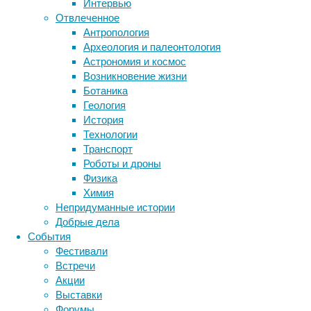
Интервью
и
Метки
Отвлеченное
молодежи.
биология
Антропология
бактерии
Если
ДНК
Археология и палеонтология
вы
биотехнология
вирусы
восприятие
Астрономия и космос
хотите
животные
генетика
дети
диагностика
Возникновение жизни
узнать
здоровье
знания
иммунитет
Ботаника
подробнее
Геология
инфекции
инструменты и методы
о
История
том,
исследования
климат
когнитивистика
Технологии
какие
медицина
Транспорт
спортивные
метаболизм
лекарства
Роботы и дроны
комплексы
мозг
Физика
неврология
наука
можно
Химия
нейробиология
нейроновости
установить,
Непридуманные истории
вы
нейрофизиология
общество
обучение
Добрые дела
можете
питание
онкология
память
палеонтология
События
заказать
психология
поведение
психиатрия
Фестивали
уличные
Встречи
социология
социальные проблемы
спортивные
сон
Акции
физиология
комплексы
.
эволюция
экология
Выставки
эмоции
эпидемия
этология
Форумы