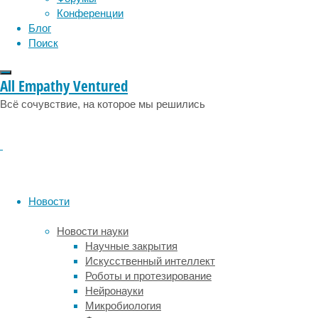
Конференции
Блог
Поиск
All Empathy Ventured
Всё сочувствие, на которое мы решились
Виды
спортивных
комплексов
Новости
В
Москве
Новости науки
устанавливаются
Научные закрытия
различные
Искусственный интеллект
виды
Роботы и протезирование
спортивных
Нейронауки
комплексов,
Микробиология