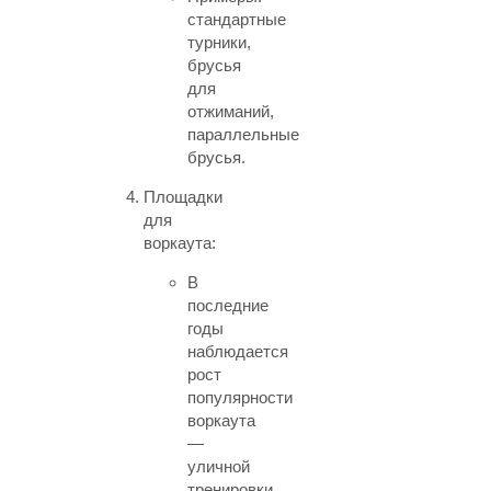
стандартные
турники,
брусья
для
отжиманий,
параллельные
брусья.
Площадки
для
воркаута:
В
последние
годы
наблюдается
рост
популярности
воркаута
—
уличной
тренировки