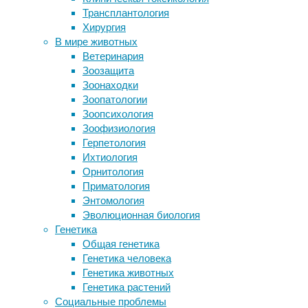
Трансплантология
Понимают ли собаки нашу речь?
Современные
Хирургия
Уровень IQ в старших классах
спортивные
В мире животных
предсказал алкогольные привычки в
комплексы
Ветеринария
зрелости
в
Зоозащита
Ученые составили каталог генов-
московских
Зоонаходки
регуляторов структуры коры
дворах
Зоопатологии
головного мозга
становятся
Зоопсихология
Дерматологи уточнили причину «рака
всё
Зоофизиология
сари» у носящих эту одежду
более
Герпетология
популярными.
Ихтиология
Они
Следите за новостями
Орнитология
не
Приматология
только
Энтомология
способствуют
Эволюционная биология
активному
Генетика
образу
Общая генетика
жизни,
Генетика человека
но
Генетика животных
и
Генетика растений
объединяют
Социальные проблемы
жителей,