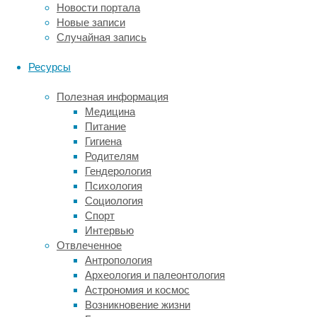
Новости портала
ног.
Новые записи
Спортивные
Случайная запись
площадки:
Ресурсы
Эти
площадки
Полезная информация
могут
Медицина
быть
Питание
предназначены
Гигиена
для
Родителям
различных
Гендерология
видов
Психология
спорта,
Социология
таких
Спорт
как
Интервью
баскетбол,
Отвлеченное
волейбол
Антропология
или
Археология и палеонтология
футбол.
Астрономия и космос
Они
Возникновение жизни
обычно