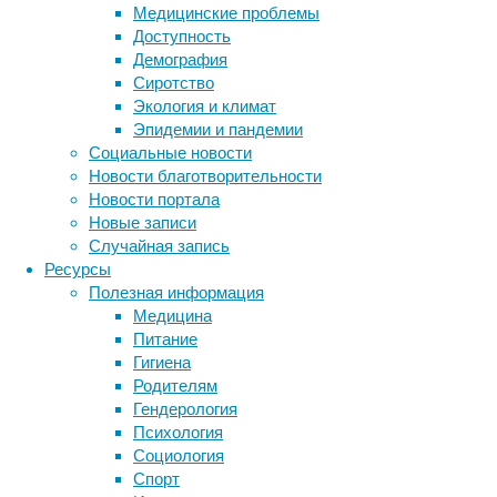
Медицинские проблемы
создавая
Доступность
дружескую
Демография
атмосферу
Сиротство
в
Экология и климат
районе.
Эпидемии и пандемии
Установка
Социальные новости
таких
Новости благотворительности
комплексов
Новости портала
позволяет
Новые записи
организовать
Случайная запись
пространство
Ресурсы
для
Полезная информация
занятий
Медицина
спортом,
Питание
что
Гигиена
особенно
Родителям
важно
Гендерология
для
Психология
семей
Социология
с
Спорт
детьми