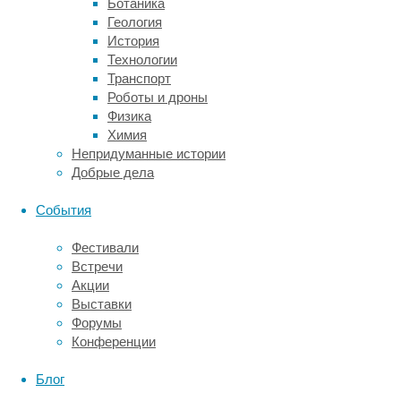
Ботаника
имеют
Геология
специальное
История
покрытие,
Технологии
которое
Транспорт
обеспечивает
Роботы и дроны
безопасность
Физика
при
Химия
игре.
Непридуманные истории
Добрые дела
Примеры:
баскетбольные
События
кольца,
волейбольные
Фестивали
сетки,
Встречи
футбольные
Акции
ворота.
Выставки
Турники
Форумы
и
Конференции
брусья:
Блог
Эти