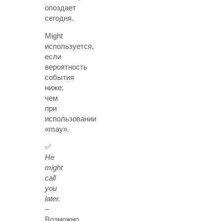
опоздает
сегодня.
Might
используется,
если
вероятность
события
ниже,
чем
при
использовании
«may».
✅
He
might
call
you
later.
–
Возможно,