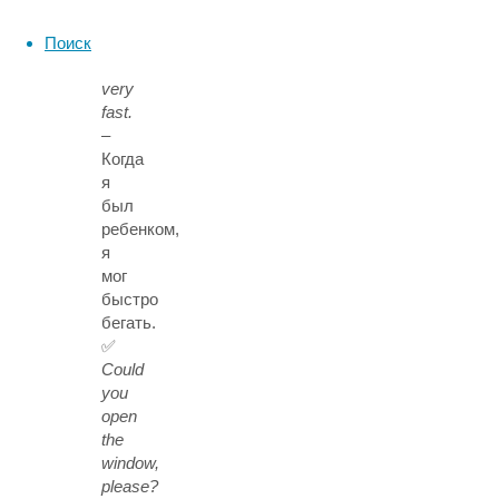
I
could
Поиск
run
very
fast.
–
Когда
я
был
ребенком,
я
мог
быстро
бегать.
✅
Could
you
open
the
window,
please?