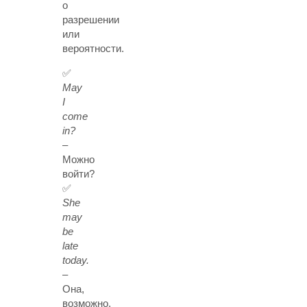
о
разрешении
или
вероятности.
✅
May
I
come
in?
–
Можно
войти?
✅
She
may
be
late
today.
–
Она,
возможно,