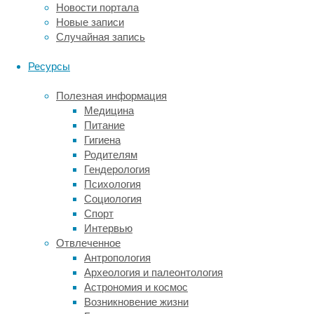
✅
Новости портала
I
Новые записи
can
Случайная запись
swim
very
Ресурсы
well.
–
Полезная информация
Я
Медицина
умею
Питание
хорошо
Гигиена
плавать.
Родителям
✅
Гендерология
Can
Психология
you
Социология
help
Спорт
me
Интервью
with
Отвлеченное
this
Антропология
task?
Археология и палеонтология
–
Астрономия и космос
Можешь
Возникновение жизни
помочь