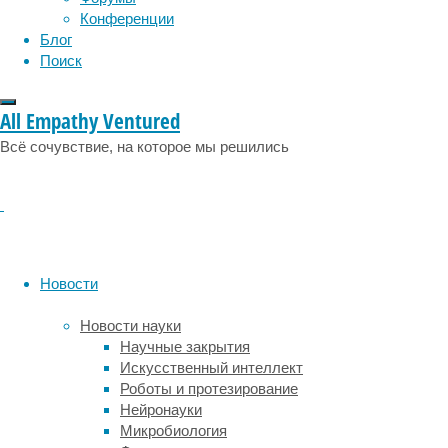
Could
Конференции
–
Блог
способность,
Поиск
возможность
May
/
All Empathy Ventured
Might
Всё сочувствие, на которое мы решились
–
разрешение,
вероятность
Must
–
обязанность,
настоятельная
Новости
необходимость
Shall
Новости науки
/
Научные закрытия
Should
Искусственный интеллект
–
Роботы и протезирование
рекомендации,
Нейронауки
предложения
Микробиология