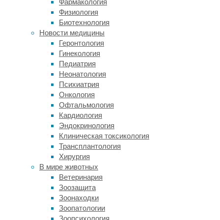
Will
Фармакология
/
Физиология
Would
Биотехнология
–
Новости медицины
будущее
Геронтология
время,
Гинекология
вежливые
Педиатрия
просьбы
Неонатология
Ought
Психиатрия
to
Онкология
–
Офтальмология
моральный
Кардиология
долг,
Эндокринология
совет
Клиническая токсикология
Трансплантология
Разберем,
Хирургия
как
В мире животных
их
Ветеринария
правильно
Зоозащита
употреблять.
Зоонаходки
Зоопатологии
Зоопсихология
Can