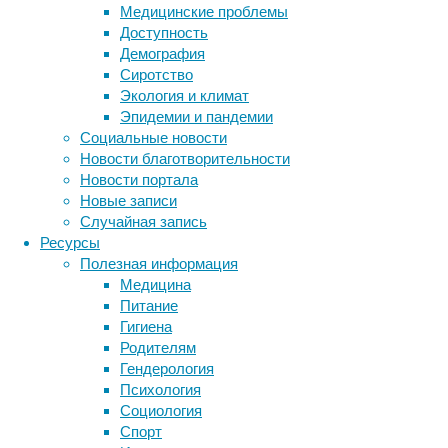
которые
Медицинские проблемы
выражают
Доступность
возможность,
Демография
необходимость,
Сиротство
вероятность
Экология и климат
или
Эпидемии и пандемии
желание.
Социальные новости
Они
Новости благотворительности
не
Новости портала
изменяются
Новые записи
по
Случайная запись
лицам
Ресурсы
и
Полезная информация
числам
Медицина
и
Питание
используются
Гигиена
без
Родителям
частицы
Гендерология
«to»
Психология
перед
Социология
смысловым
Спорт
Метки
глаголом.