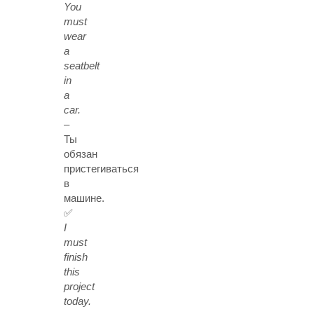
You
must
wear
a
seatbelt
in
a
car.
–
Ты
обязан
пристегиваться
в
машине.
✅
I
must
finish
this
project
today.