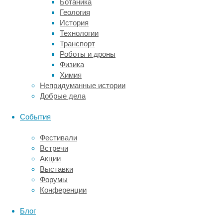
Ботаника
мне
Геология
с
История
этим
Технологии
заданием?
Транспорт
Роботы и дроны
Could
Физика
–
Химия
это
Непридуманные истории
вежливая
Добрые дела
форма
«can»
События
или
его
Фестивали
прошедшая
Встречи
форма.
Акции
✅
Выставки
When
Форумы
I
Конференции
was
a
Блог
child,