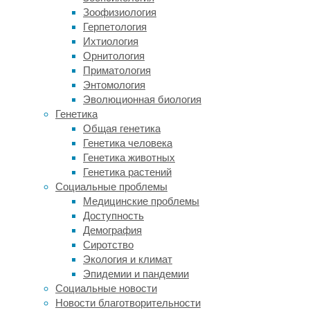
Зоофизиология
/
Герпетология
Could:
Ихтиология
можем
Орнитология
ли
Приматология
мы
Энтомология
это
Эволюционная биология
сделать?
Генетика
Can
Общая генетика
используется,
Генетика человека
когда
Генетика животных
говорим
Генетика растений
о
Социальные проблемы
способности
Медицинские проблемы
что-
Доступность
то
Демография
сделать
Сиротство
или
Экология и климат
о
Эпидемии и пандемии
возможности.
Социальные новости
Новости благотворительности