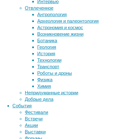
Интервью
биология
Отвлеченное
бактерии
ДНК
Антропология
биотехнология
вирусы
восприятие
Археология и палеонтология
животные
генетика
дети
диагностика
Астрономия и космос
здоровье
знания
иммунитет
Возникновение жизни
Ботаника
инфекции
инструменты и методы
Геология
исследования
климат
когнитивистика
История
медицина
Технологии
метаболизм
лекарства
Вот
Транспорт
основные
мозг
Роботы и дроны
неврология
наука
модальные
Физика
нейробиология
нейроновости
глаголы,
Химия
нейрофизиология
общество
обучение
которые
Непридуманные истории
питание
онкология
память
вам
палеонтология
Добрые дела
психология
поведение
обязательно
психиатрия
События
нужно
Фестивали
социология
социальные проблемы
сон
знать:
Встречи
физиология
эволюция
экология
Акции
Can
эмоции
эпидемия
этология
Выставки
/
Форумы