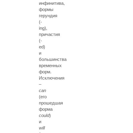
инфинитива,
формы
герундия
(-
ing),
причастия
(-
ed)
и
большинства
временных
форм.
Исключения
–
can
(его
прошедшая
форма
could
)
и
will