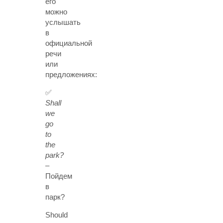
его
можно
услышать
в
официальной
речи
или
предложениях:
✅
Shall
we
go
to
the
park?
–
Пойдем
в
парк?
Should