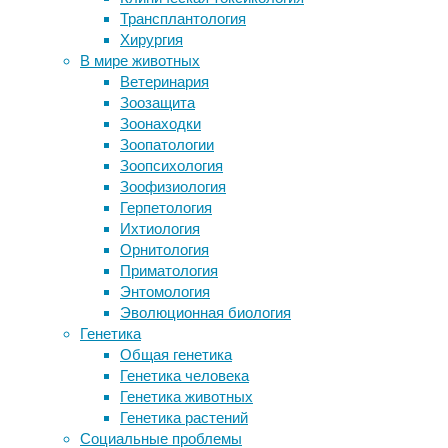
Трансплантология
их
болезней сердца в одной пицце
Хирургия
Новая сторона конфликта полов
использовать
В мире животных
обнаружена в генах иммунной
Ветеринария
системы
25/02/2025,
Зоозащита
Лечение синдрома хронической
15:48
Зоонаходки
усталости
25/02/2025
Зоопатологии
Что «на уме» у курильщика
Зоопсихология
каннабиса?
Модальные
Зоофизиология
глаголы
Герпетология
Следите за новостями
(modal
Ихтиология
verbs)
Орнитология
–
Приматология
это
Энтомология
особая
Эволюционная биология
группа
Генетика
вспомогательных
Общая генетика
глаголов
Генетика человека
в
Генетика животных
английском
Генетика растений
языке,
Социальные проблемы